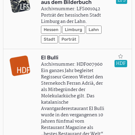
LFS
aus dem Bilderbuch
Archivnummer: LFS001042
Porträt der hessischen Stadt
Limburg an der Lahn.
Hessen
Limburg
Lahn
Stadt
Porträt
El Bulli
HDF
Archivnummer: HDF007960
Ein ganzes Jahr begleitet
Regisseur Gereon Wetzel den
Sternekoch Ferran Adrià, der
als Mitbegründer der
Molekularküche gilt. Das
katalanische
Avantgarderestaurant El Bulli
wurde in den vergangenen 10
Jahren fünfmal vom
Restaurant Magazine als
„bestes Restaurant der Welt“