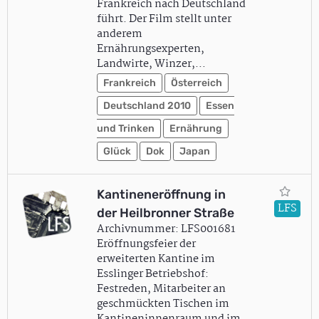
Frankreich nach Deutschland
führt. Der Film stellt unter
anderem
Ernährungsexperten,
Landwirte, Winzer,…
Frankreich
Österreich
Deutschland 2010
Essen
und Trinken
Ernährung
Glück
Dok
Japan
Kantineneröffnung in
LFS
der Heilbronner Straße
Archivnummer: LFS001681
Eröffnungsfeier der
erweiterten Kantine im
Esslinger Betriebshof:
Festreden, Mitarbeiter an
geschmückten Tischen im