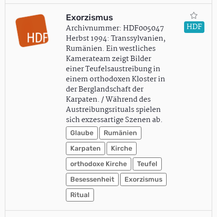
Exorzismus
HDF
Archivnummer: HDF005047
Herbst 1994: Transsylvanien,
Rumänien. Ein westliches
Kamerateam zeigt Bilder
einer Teufelsaustreibung in
einem orthodoxen Kloster in
der Berglandschaft der
Karpaten. / Während des
Austreibungsrituals spielen
sich exzessartige Szenen ab.
Glaube
Rumänien
Karpaten
Kirche
orthodoxe Kirche
Teufel
Besessenheit
Exorzismus
Ritual