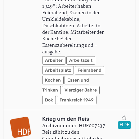
"Les Mineurs de Moyeuvre -
1949": Arbeiter haben
Feierabend, Szenen in der
Umkleidekabine,
Duschkabinen. Arbeiter in
der Kantine. Mitarbeiter der
Küche bei der
Essenszubereitung und -
ausgabe.
Arbeiter
Arbeitszeit
Arbeitsplatz
Feierabend
Kochen
Essen und
Trinken
Vierziger Jahre
Dok
Frankreich 1949
Krieg um den Reis
HDF
Archivnummer: HDF007237
Reis zählt zu den