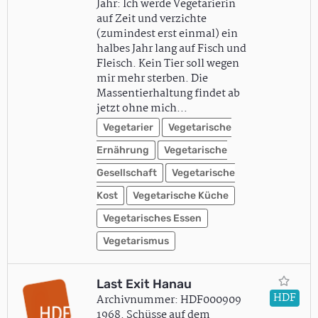
Jahr: Ich werde Vegetarierin
auf Zeit und verzichte
(zumindest erst einmal) ein
halbes Jahr lang auf Fisch und
Fleisch. Kein Tier soll wegen
mir mehr sterben. Die
Massentierhaltung findet ab
jetzt ohne mich…
Vegetarier
Vegetarische
Ernährung
Vegetarische
Gesellschaft
Vegetarische
Kost
Vegetarische Küche
Vegetarisches Essen
Vegetarismus
Last Exit Hanau
HDF
Archivnummer: HDF000909
1968. Schüsse auf dem