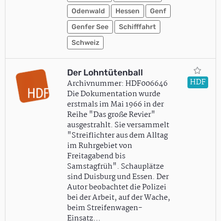
Odenwald
Hessen
Genf
Genfer See
Schifffahrt
Schweiz
Der Lohntütenball
HDF
Archivnummer: HDF006646
Die Dokumentation wurde
erstmals im Mai 1966 in der
Reihe "Das große Revier"
ausgestrahlt. Sie versammelt
"Streiflichter aus dem Alltag
im Ruhrgebiet von
Freitagabend bis
Samstagfrüh". Schauplätze
sind Duisburg und Essen. Der
Autor beobachtet die Polizei
bei der Arbeit, auf der Wache,
beim Streifenwagen-
Einsatz…