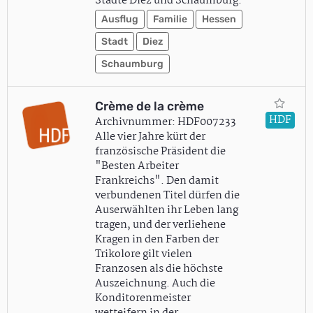
Städte Diez und Schaumburg.
Ausflug
Familie
Hessen
Stadt
Diez
Schaumburg
Crème de la crème
HDF
Archivnummer: HDF007233
Alle vier Jahre kürt der
französische Präsident die
"Besten Arbeiter
Frankreichs". Den damit
verbundenen Titel dürfen die
Auserwählten ihr Leben lang
tragen, und der verliehene
Kragen in den Farben der
Trikolore gilt vielen
Franzosen als die höchste
Auszeichnung. Auch die
Konditorenmeister