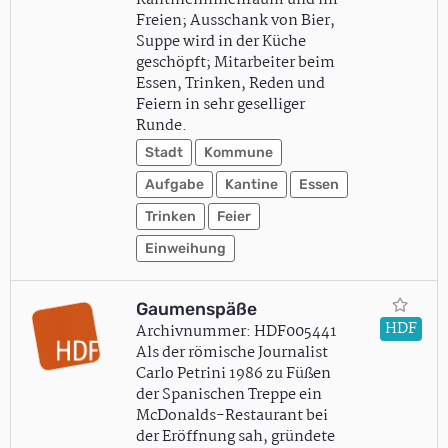
Kantineninnenraum und im
Freien; Ausschank von Bier,
Suppe wird in der Küche
geschöpft; Mitarbeiter beim
Essen, Trinken, Reden und
Feiern in sehr geselliger
Runde.
Stadt
Kommune
Aufgabe
Kantine
Essen
Trinken
Feier
Einweihung
Gaumenspäße
HDF
Archivnummer: HDF005441
Als der römische Journalist
Carlo Petrini 1986 zu Füßen
der Spanischen Treppe ein
McDonalds-Restaurant bei
der Eröffnung sah, gründete