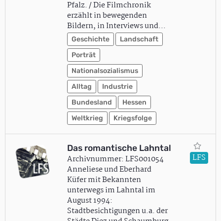
Pfalz. / Die Filmchronik
erzählt in bewegenden
Bildern, in Interviews und…
Geschichte
Landschaft
Porträt
Nationalsozialismus
Alltag
Industrie
Bundesland
Hessen
Weltkrieg
Kriegsfolge
Das romantische Lahntal
LFS
Archivnummer: LFS001054
Anneliese und Eberhard
Küfer mit Bekannten
unterwegs im Lahntal im
August 1994:
Stadtbesichtigungen u.a. der