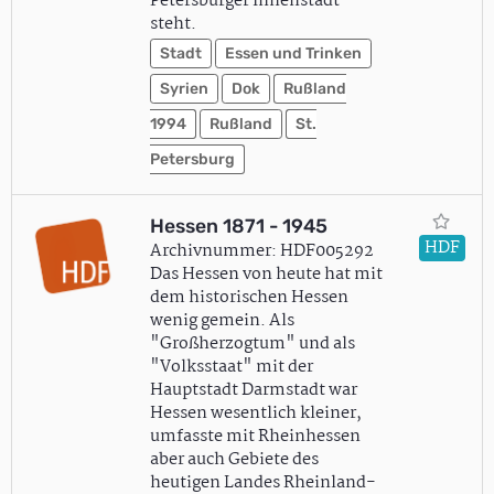
Petersburger Innenstadt
steht.
Stadt
Essen und Trinken
Syrien
Dok
Rußland
1994
Rußland
St.
Petersburg
Hessen 1871 - 1945
HDF
Archivnummer: HDF005292
Das Hessen von heute hat mit
dem historischen Hessen
wenig gemein. Als
"Großherzogtum" und als
"Volksstaat" mit der
Hauptstadt Darmstadt war
Hessen wesentlich kleiner,
umfasste mit Rheinhessen
aber auch Gebiete des
heutigen Landes Rheinland-