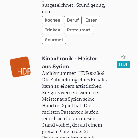
ausgezeichnet. Grund genug,
den…
Kochen
Beruf
Essen
Trinken
Restaurant
Gourmet
Kinochronik - Meister
HDF
aus Syrien
Archivnummer: HDF002868
Die Zubereitung eines Kebabs
kann zu einem artistischen
Ereignis werden, wenn der
Meister aus Syrien seine
Hand im Spiel hat. Die
meisten Passanten laufen
jedoch achtlos an diesem
Stand vorbei, der auf einem
großen Platz in der St.