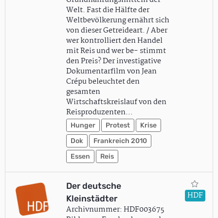
Grundnahrungsmitteln der
Welt. Fast die Hälfte der
Weltbevölkerung ernährt sich
von dieser Getreideart. / Aber
wer kontrolliert den Handel
mit Reis und wer be- stimmt
den Preis? Der investigative
Dokumentarfilm von Jean
Crépu beleuchtet den
gesamten
Wirtschaftskreislauf von den
Reisproduzenten…
Hunger
Protest
Krise
Dok
Frankreich 2010
Essen
Reis
Der deutsche
HDF
Kleinstädter
Archivnummer: HDF003675