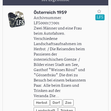
Österreich 1959
LFS
Archivnummer:
LFS000177001
Zwei Männer und eine Frau
beim Autofahren.
Verschiedene
Landschaftsaufnahmen im
Herbst. / Die Reisenden beim
Passieren der
österreichischen Grenze. /
Bilder einer Stadt am See,
Gasthof "Weisses Rössl" und
"Gösserbräu".Die drei zu
Besuch bei einem bekanntem
Paar. Alle beim Essen und
Trinken auf der
Veranda.Die…
Herbst
Dorf
Zoo
Landschaft
Trinken