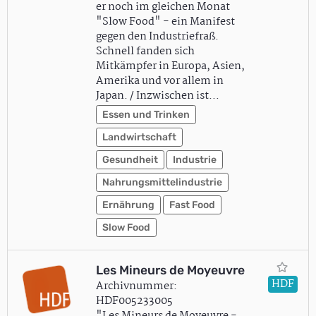
er noch im gleichen Monat
"Slow Food" - ein Manifest
gegen den Industriefraß.
Schnell fanden sich
Mitkämpfer in Europa, Asien,
Amerika und vor allem in
Japan. / Inzwischen ist…
Essen und Trinken
Landwirtschaft
Gesundheit
Industrie
Nahrungsmittelindustrie
Ernährung
Fast Food
Slow Food
Les Mineurs de Moyeuvre
HDF
Archivnummer:
HDF005233005