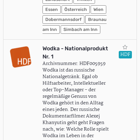
Essen
Österreich
Wien
Dobermannsdorf
Braunau
am Inn
Simbach am Inn
Wodka - Nationalprodukt
HDF
Nr. 1
Archivnummer: HDF005959
Wodka ist das russische
Nationalgetränk. Egal ob
Hilfsarbeiter, Intellektueller
oder Top-Manager - der
regelmäßige Genuss von
Wodka gehört in den Alltag
eines jeden. Der russische
Dokumentarfilmer Alexej
Khanyutin geht geht Fragen
nach, wie: Welche Rolle spielt
Wodka im Leben in der