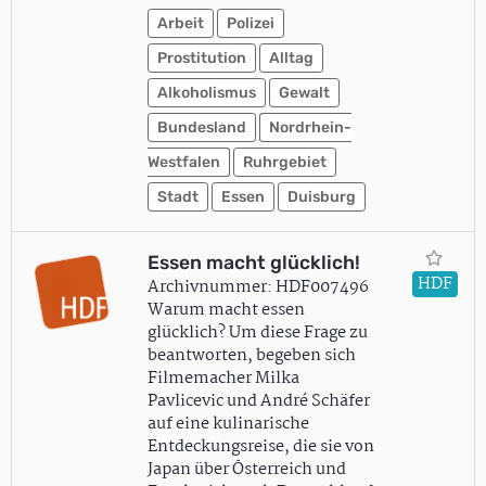
Arbeit
Polizei
Prostitution
Alltag
Alkoholismus
Gewalt
Bundesland
Nordrhein-
Westfalen
Ruhrgebiet
Stadt
Essen
Duisburg
Essen macht glücklich!
HDF
Archivnummer: HDF007496
Warum macht essen
glücklich? Um diese Frage zu
beantworten, begeben sich
Filmemacher Milka
Pavlicevic und André Schäfer
auf eine kulinarische
Entdeckungsreise, die sie von
Japan über Österreich und