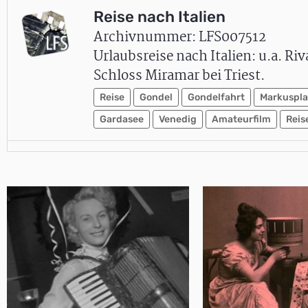
Reise nach Italien
Archivnummer: LFS007512
Urlaubsreise nach Italien: u.a. Ri
Schloss Miramar bei Triest.
Reise
Gondel
Gondelfahrt
Markuspla
Gardasee
Venedig
Amateurfilm
Reis