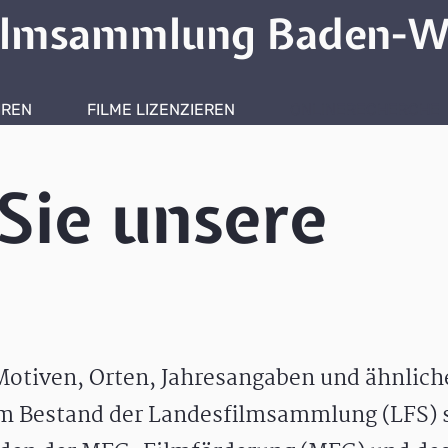
ilmsammlung Baden-W
HREN
FILME LIZENZIEREN
ONLINERECHERCHE
Sie unsere
otiven, Orten, Jahresangaben und ähnlic
m Bestand der Landesfilmsammlung (LFS) s