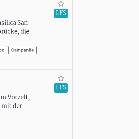
LFS
silica San
rücke, die
co
Campanile
LFS
em Vorzelt,
 mit der