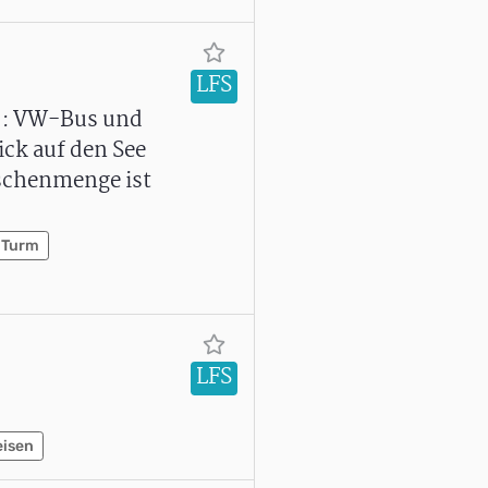
LFS
1": VW-Bus und
ck auf den See
nschenmenge ist
Turm
LFS
eisen