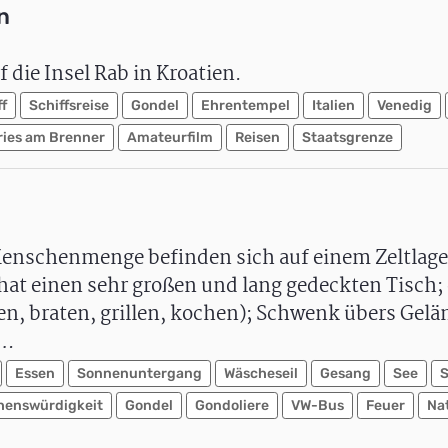
n
 die Insel Rab in Kroatien.
ff
Schiffsreise
Gondel
Ehrentempel
Italien
Venedig
ries am Brenner
Amateurfilm
Reisen
Staatsgrenze
enschenmenge befinden sich auf einem Zeltlage
r hat einen sehr großen und lang gedeckten Tisch;
n, braten, grillen, kochen); Schwenk übers Gel
n…
Essen
Sonnenuntergang
Wäscheseil
Gesang
See
henswürdigkeit
Gondel
Gondoliere
VW-Bus
Feuer
Na