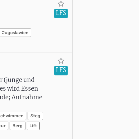
LFS
Jugoslawien
LFS
r (junge und
 es wird Essen
ände; Aufnahme
Schwimmen
Steg
tur
Berg
Lift