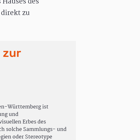
 Hauses des
direkt zu
 zur
en-Württemberg ist
rung und
isuellen Erbes des
uch solche Sammlungs- und
ogien oder Stereotype