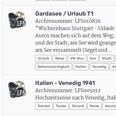
Gardasee / Urlaub T1
Archivnummer: LFS010876
"Wichernhaus Stuttgart - Urlaub 
Autos machen sich auf dem Weg; e
und der Stadt; am See wird geange
am See versammelt (Segel und…
Urlaub
Reise
VW-Bus
See
Stadt
Sehenswürdigkeit
Italien
Venedig
A
Italien - Venedig 1941
Archivnummer: LFS005012
Hochzeitsreise nach Venedig, Ita
Gondel
Taube
Strand
Reise
Hochze