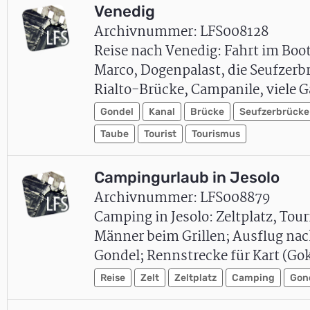
Venedig
Archivnummer: LFS008128
Reise nach Venedig: Fahrt im Boot
Marco, Dogenpalast, die Seufzerb
Rialto-Brücke, Campanile, viele 
Gondel
Kanal
Brücke
Seufzerbrücke
Taube
Tourist
Tourismus
Campingurlaub in Jesolo
Archivnummer: LFS008879
Camping in Jesolo: Zeltplatz, To
Männer beim Grillen; Ausflug nac
Gondel; Rennstrecke für Kart (Gok
Reise
Zelt
Zeltplatz
Camping
Gon