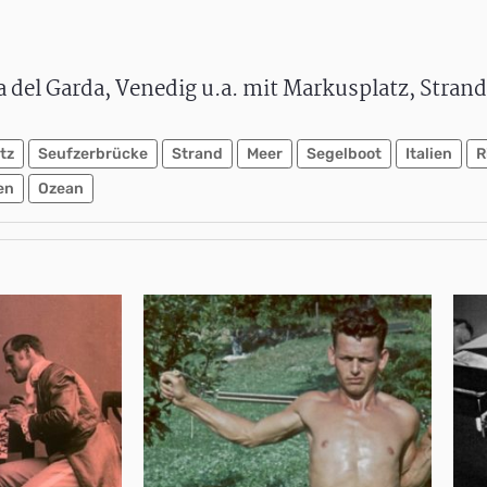
va del Garda, Venedig u.a. mit Markusplatz, Stran
tz
Seufzerbrücke
Strand
Meer
Segelboot
Italien
R
en
Ozean