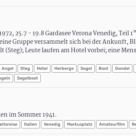
1972, 25.7 - 19.8 Gardasee Verona Venedig, Teil 
ine Gruppe versammelt sich bei der Ankunft, Bli
lt (Steg); Leute laufen am Hotel vorbei; eine Me
Angel
Steg
Hotel
Herberge
Segel
Boot
Gondel
ngeln
Segelboot
lien im Sommer 1941.
itsreise
Italien
Venedig
Markusplatz
Amateurfilm
R