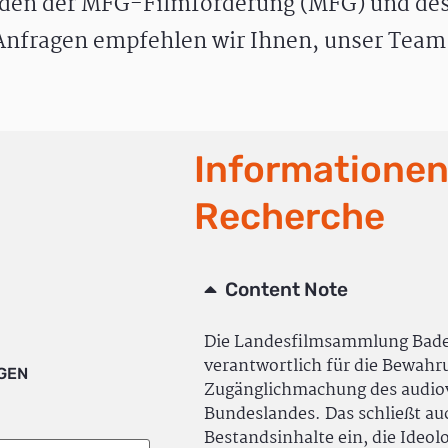
den der MFG-Filmförderung (MFG) und des
nfragen empfehlen wir Ihnen, unser Team 
Informationen
Recherche
Content Note
Die Landesfilmsammlung Bad
verantwortlich für die Bewah
IGEN
Zugänglichmachung des audiov
Bundeslandes. Das schließt a
Bestandsinhalte ein, die Ideol