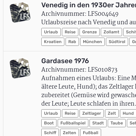
Venedig in den 1930er Jahre
Archivnummer: LFS004649
Urlaubsreise nach Venedig und auf
Urlaub
Reise
Grenze
Zollamt
Schi
Kroatien
Rab
München
Südtirol
G
Gardasee 1976
Archivnummer: LFS010873
Aufnahmen eines Urlaubs: Eine M
ältere Leute, Hund); das Zeltlage
zubereitet (Gemüse wird gewasche
der Leute; Leute schlafen in ihre
Urlaub
Reise
Zeltlager
Zelt
Hund
Boot
Fußballspiel
Stadt
Taube
Se
Schiff
Zelten
Fußball