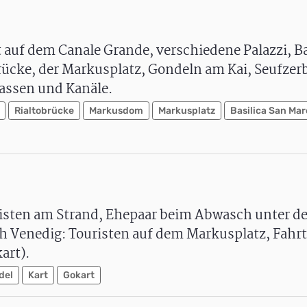
 auf dem Canale Grande, verschiedene Palazzi, Ba
rücke, der Markusplatz, Gondeln am Kai, Seufzerb
Gassen und Kanäle.
Rialtobrücke
Markusdom
Markusplatz
Basilica San Mar
uristen am Strand, Ehepaar beim Abwasch unter d
h Venedig: Touristen auf dem Markusplatz, Fahrt
art).
del
Kart
Gokart