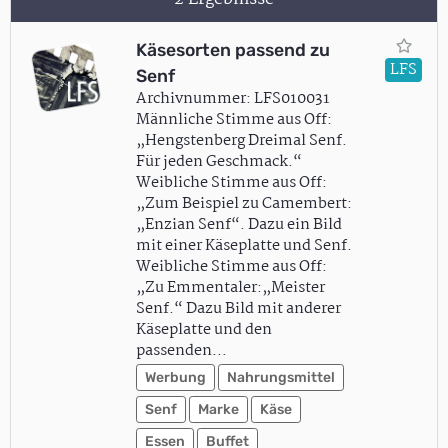
Käsesorten passend zu
LFS
Senf
Archivnummer: LFS010031
Männliche Stimme aus Off:
„Hengstenberg Dreimal Senf.
Für jeden Geschmack.“
Weibliche Stimme aus Off:
„Zum Beispiel zu Camembert:
„Enzian Senf“. Dazu ein Bild
mit einer Käseplatte und Senf.
Weibliche Stimme aus Off:
„Zu Emmentaler:„Meister
Senf.“ Dazu Bild mit anderer
Käseplatte und den
passenden…
Werbung
Nahrungsmittel
Senf
Marke
Käse
Essen
Buffet