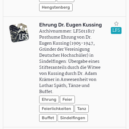
Hengstenberg
Ehrung Dr. Eugen Kussing
LFS
Archivnummer: LFS011817
Posthume Ehrung von Dr.
Eugen Kussing (1905-1947,
Gründer der Vereinigung
Deutscher Hochschüler) in
Sindelfingen: Übergabe eines
Stifteranteils durch die Witwe
von Kussing durch Dr. Adam
Krämer in Anwesenheit von
Lothar Späth; Tänze und
Buffet.
Ehrung
Feier
Feierlichkeiten
Tanz
Buffet
Sindelfingen