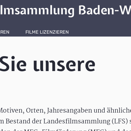
ilmsammlung Baden-W
HREN
FILME LIZENZIEREN
ONLINERECHERCHE
Sie unsere
otiven, Orten, Jahresangaben und ähnlic
m Bestand der Landesfilmsammlung (LFS) s