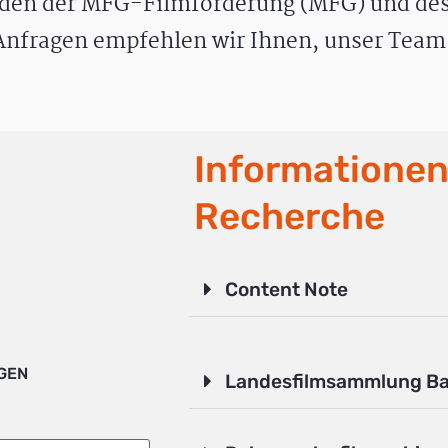
den der MFG-Filmförderung (MFG) und des
nfragen empfehlen wir Ihnen, unser Team 
Informationen
Recherche
Content Note
IGEN
Landesfilmsammlung B