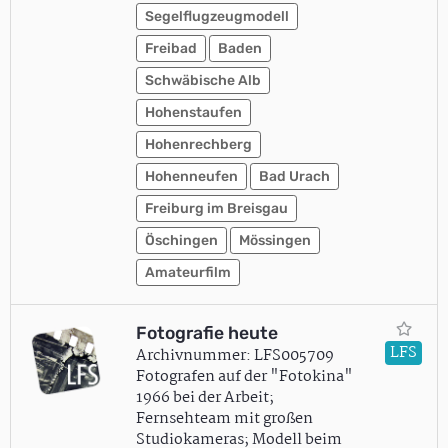
Segelflugzeugmodell
Freibad
Baden
Schwäbische Alb
Hohenstaufen
Hohenrechberg
Hohenneufen
Bad Urach
Freiburg im Breisgau
Öschingen
Mössingen
Amateurfilm
Fotografie heute
LFS
Archivnummer: LFS005709
Fotografen auf der "Fotokina"
1966 bei der Arbeit;
Fernsehteam mit großen
Studiokameras; Modell beim