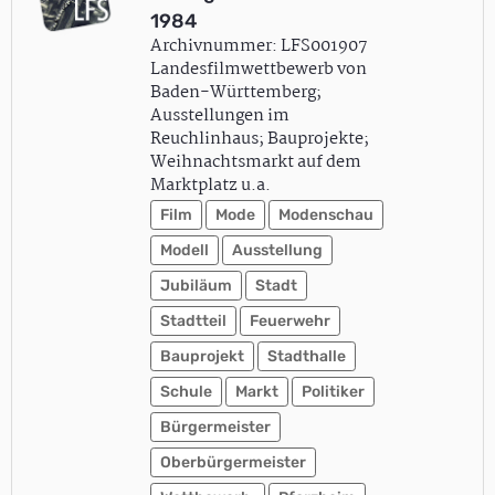
1984
Archivnummer: LFS001907
Landesfilmwettbewerb von
Baden-Württemberg;
Ausstellungen im
Reuchlinhaus; Bauprojekte;
Weihnachtsmarkt auf dem
Marktplatz u.a.
Film
Mode
Modenschau
Modell
Ausstellung
Jubiläum
Stadt
Stadtteil
Feuerwehr
Bauprojekt
Stadthalle
Schule
Markt
Politiker
Bürgermeister
Oberbürgermeister