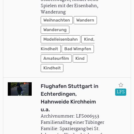
Spielen mit der Eisenbahn,
Wanderung
Weihnachten
Wandern
Wanderung
Modelleisenbahn
Kind,
Kindheit
Bad Wimpfen
Amateurfilm
Kind
Kindheit
Flughafen Stuttgart in
LFS
Echterdingen,
Hahnweide Kirchheim
u.a.
Archivnummer: LFS006553
Familienalltag einer Tübinger
Familie: Spaziergang bei St.