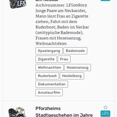
Archivnummer: LFS008019
Junge Paare am Neckarufer,
Mann lässt Frau an Zigarette
ziehen; Fahrt mit dem
Ruderboot; Baden im Neckar
(zeittypische Bademode);
Frauen mit Hosenanzug;
Weihnachtsfeier.
Spaziergang
Bademode
Zigarette
Frau
Weihnachten
Hosenanzug
Ruderboot
Heidelberg
Dokumentation
Amateurfilm
Pforzheims
LFS
Stadtgeschehen im Jahre