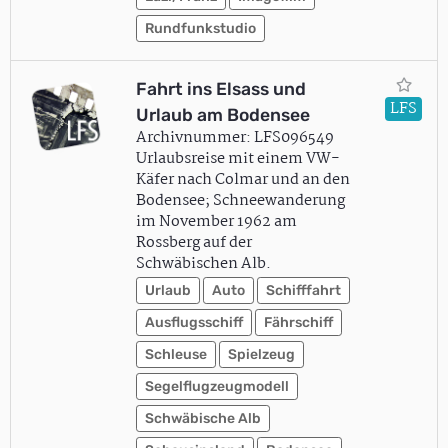
Rundfunkstudio
Fahrt ins Elsass und
LFS
Urlaub am Bodensee
Archivnummer: LFS096549
Urlaubsreise mit einem VW-
Käfer nach Colmar und an den
Bodensee; Schneewanderung
im November 1962 am
Rossberg auf der
Schwäbischen Alb.
Urlaub
Auto
Schifffahrt
Ausflugsschiff
Fährschiff
Schleuse
Spielzeug
Segelflugzeugmodell
Schwäbische Alb