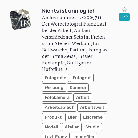
Nichts ist unmöglich
LFS
Archivnummer: LFS005711
Der Werbefotograf Franz Lazi
bei der Arbeit, Aufbau
verschiedener Sets im Freien
u. im Atelier: Werbung für
Bettwäsche, Parfum, Fernglas
der Firma Zeiss, Fissler
Kochtöpfe, Stuttgarter
Hofbräu u.a.
Fotografie
Fotograf
Werbung
Kamera
Fotokamera
Arbeit
Arbeitsablauf
Arbeitswelt
Produkt
Bier
Eiscreme
Modell
Atelier
Studio
Lazi, Franz
Imagefilm