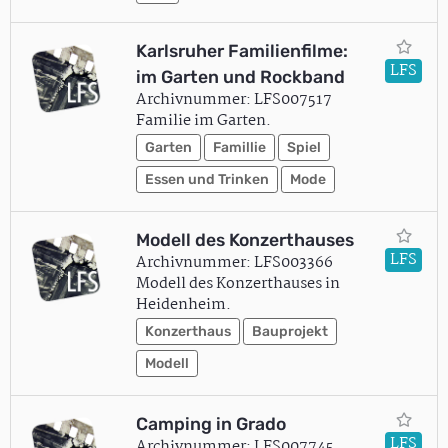
Karlsruher Familienfilme:
LFS
im Garten und Rockband
Archivnummer: LFS007517
Familie im Garten.
Garten
Famillie
Spiel
Essen und Trinken
Mode
Modell des Konzerthauses
LFS
Archivnummer: LFS003366
Modell des Konzerthauses in
Heidenheim.
Konzerthaus
Bauprojekt
Modell
Camping in Grado
LFS
Archivnummer: LFS007745