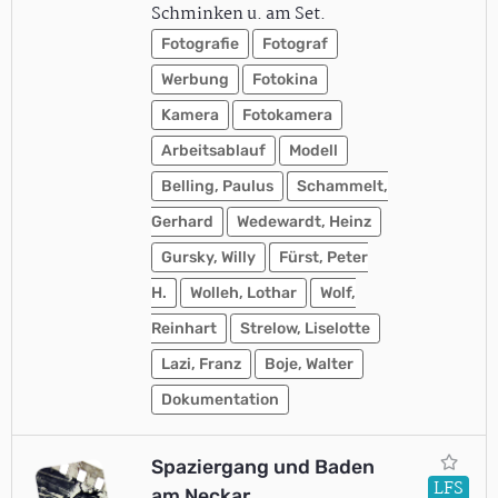
Schminken u. am Set.
Fotografie
Fotograf
Werbung
Fotokina
Kamera
Fotokamera
Arbeitsablauf
Modell
Belling, Paulus
Schammelt,
Gerhard
Wedewardt, Heinz
Gursky, Willy
Fürst, Peter
H.
Wolleh, Lothar
Wolf,
Reinhart
Strelow, Liselotte
Lazi, Franz
Boje, Walter
Dokumentation
Spaziergang und Baden
LFS
am Neckar