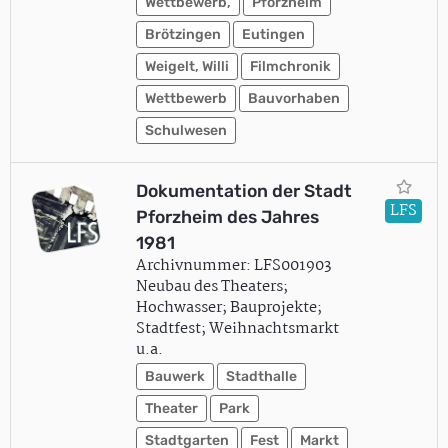
Wettbewerb,
Pforzheim
Brötzingen
Eutingen
Weigelt, Willi
Filmchronik
Wettbewerb
Bauvorhaben
Schulwesen
Dokumentation der Stadt
LFS
Pforzheim des Jahres
1981
Archivnummer: LFS001903
Neubau des Theaters;
Hochwasser; Bauprojekte;
Stadtfest; Weihnachtsmarkt
u.a.
Bauwerk
Stadthalle
Theater
Park
Stadtgarten
Fest
Markt