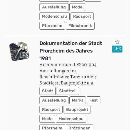
Ausstellung
Mode
Modenschau
Radsport
Pforzheim
Filmchronik
Dokumentation der Stadt
LFS
Pforzheim des Jahres
1981
Archivnummer: LFS001904
Ausstellungen im
Reuchlinhaus; Tanzturnier;
Stadtfest; Bauprojekte u.a.
Stadt
Stadtteil
Ausstellung
Markt
Fest
Radsport
Bauprojekt
Mode
Modenschau
Pforzheim
Brötzingen