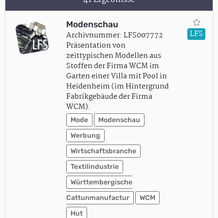
Modenschau
LFS
Archivnummer: LFS007772
Präsentation von
zeittypischen Modellen aus
Stoffen der Firma WCM im
Garten einer Villa mit Pool in
Heidenheim (im Hintergrund
Fabrikgebäude der Firma
WCM).
Mode
Modenschau
Werbung
Wirtschaftsbranche
Textilindustrie
Württembergische
Cattunmanufactur
WCM
Hut