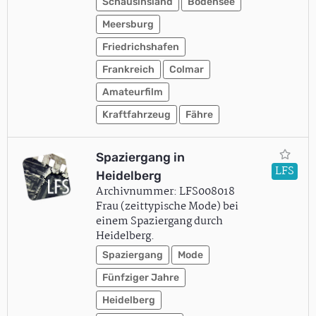
Schausinsland
Bodensee
Meersburg
Friedrichshafen
Frankreich
Colmar
Amateurfilm
Kraftfahrzeug
Fähre
Spaziergang in
LFS
Heidelberg
Archivnummer: LFS008018
Frau (zeittypische Mode) bei
einem Spaziergang durch
Heidelberg.
Spaziergang
Mode
Fünfziger Jahre
Heidelberg