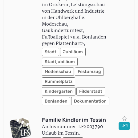
im Ortskern, Leistungsschau
von Handwerk und Industrie
in der Uhlberghalle,
Modeschau,
Gaukinderturnfest,
Fußballspiel <u.a. Bonlanden
gegen Plattenhart>,…
Stadt
Jubiläum
Stadtjubiläum
Modenschau
Festumzug
Rummelplatz
Kindergarten
Filderstadt
Bonlanden
Dokumentation
Familie Kindler im Tessin
LFS
Archivnummer: LFS003790
Urlaub im Tessin.