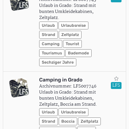
Urlaub in Grado: Strand mit
bunten Umkleidekabinen,
Zeltplatz.
Urlaub
Urlaubsreise
Strand
Zeltplatz
Camping
Tourist
Tourismus
Bademode
Sechziger Jahre
Camping in Grado
LFS
Archivnummer: LFS007746
Urlaub in Grado: Strand mit
bunten Umkleidekabinen,
Zeltplatz, Boccia am Strand.
Urlaub
Urlaubsreise
Strand
Boccia
Zeltplatz