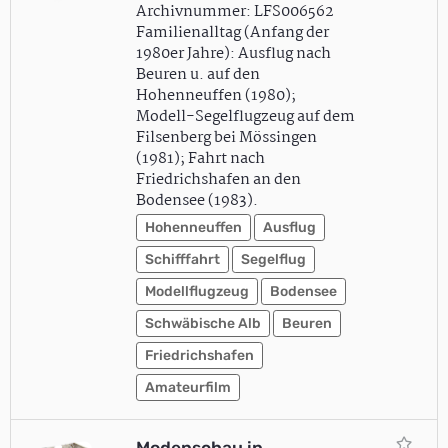
Archivnummer: LFS006562
Familienalltag (Anfang der
1980er Jahre): Ausflug nach
Beuren u. auf den
Hohenneuffen (1980);
Modell-Segelflugzeug auf dem
Filsenberg bei Mössingen
(1981); Fahrt nach
Friedrichshafen an den
Bodensee (1983).
Hohenneuffen
Ausflug
Schifffahrt
Segelflug
Modellflugzeug
Bodensee
Schwäbische Alb
Beuren
Friedrichshafen
Amateurfilm