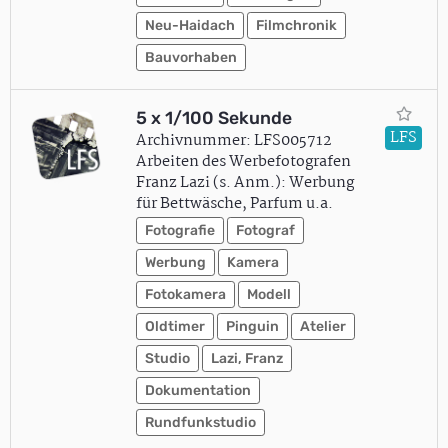
Neu-Haidach
Filmchronik
Bauvorhaben
5 x 1/100 Sekunde
LFS
Archivnummer: LFS005712
Arbeiten des Werbefotografen
Franz Lazi (s. Anm.): Werbung
für Bettwäsche, Parfum u.a.
Fotografie
Fotograf
Werbung
Kamera
Fotokamera
Modell
Oldtimer
Pinguin
Atelier
Studio
Lazi, Franz
Dokumentation
Rundfunkstudio