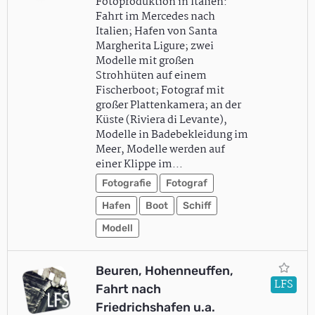
Fotoproduktion in Italien:
Fahrt im Mercedes nach
Italien; Hafen von Santa
Margherita Ligure; zwei
Modelle mit großen
Strohhüten auf einem
Fischerboot; Fotograf mit
großer Plattenkamera; an der
Küste (Riviera di Levante),
Modelle in Badebekleidung im
Meer, Modelle werden auf
einer Klippe im…
Fotografie
Fotograf
Hafen
Boot
Schiff
Modell
Beuren, Hohenneuffen,
LFS
Fahrt nach
Friedrichshafen u.a.