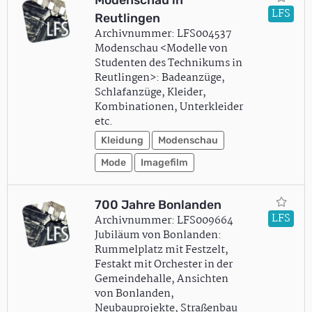
Modenschau in
LFS
Reutlingen
Archivnummer: LFS004537
Modenschau <Modelle von
Studenten des Technikums in
Reutlingen>: Badeanzüge,
Schlafanzüge, Kleider,
Kombinationen, Unterkleider
etc.
Kleidung
Modenschau
Mode
Imagefilm
700 Jahre Bonlanden
LFS
Archivnummer: LFS009664
Jubiläum von Bonlanden:
Rummelplatz mit Festzelt,
Festakt mit Orchester in der
Gemeindehalle, Ansichten
von Bonlanden,
Neubauprojekte, Straßenbau