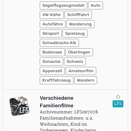
Segelflugzeugmodell
Auto
VW-Käfer
Schifffahrt
Autofähre
Wanderung
Skisport
Spielzeug
Schwäbische Alb
Bodensee
Überlingen
Donautal
Schweiz
Appenzell
Amateurfilm
Kraftfahrzeug
Wandern
Verschiedene
LFS
Familienfilme
Archivnummer: LFS007078
Familienaufnahmen: u.a.
Weihnachten, Kind im
Stubenwagen, Kinder beim