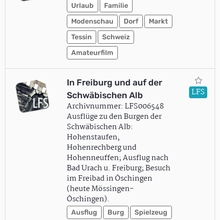
Urlaub
Familie
Modenschau
Dorf
Markt
Tessin
Schweiz
Amateurfilm
In Freiburg und auf der
LFS
Schwäbischen Alb
Archivnummer: LFS006548
Ausflüge zu den Burgen der
Schwäbischen Alb:
Hohenstaufen,
Hohenrechberg und
Hohenneuffen; Ausflug nach
Bad Urach u. Freiburg; Besuch
im Freibad in Öschingen
(heute Mössingen-
Öschingen).
Ausflug
Burg
Spielzeug