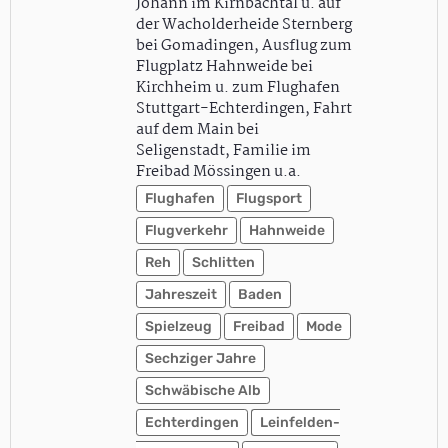
Johann im Kirnbachtal u. auf
der Wacholderheide Sternberg
bei Gomadingen, Ausflug zum
Flugplatz Hahnweide bei
Kirchheim u. zum Flughafen
Stuttgart-Echterdingen, Fahrt
auf dem Main bei
Seligenstadt, Familie im
Freibad Mössingen u.a.
Flughafen
Flugsport
Flugverkehr
Hahnweide
Reh
Schlitten
Jahreszeit
Baden
Spielzeug
Freibad
Mode
Sechziger Jahre
Schwäbische Alb
Echterdingen
Leinfelden-