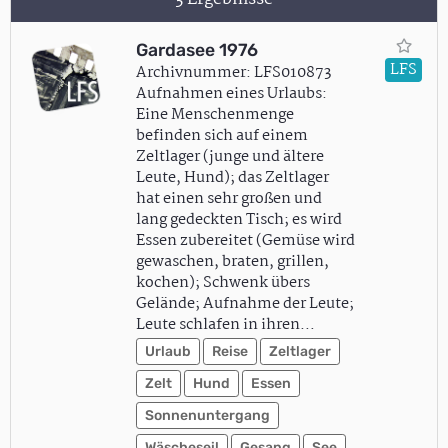
Gardasee 1976
LFS
Archivnummer: LFS010873
Aufnahmen eines Urlaubs:
Eine Menschenmenge
befinden sich auf einem
Zeltlager (junge und ältere
Leute, Hund); das Zeltlager
hat einen sehr großen und
lang gedeckten Tisch; es wird
Essen zubereitet (Gemüse wird
gewaschen, braten, grillen,
kochen); Schwenk übers
Gelände; Aufnahme der Leute;
Leute schlafen in ihren…
Urlaub
Reise
Zeltlager
Zelt
Hund
Essen
Sonnenuntergang
Wäscheseil
Gesang
See