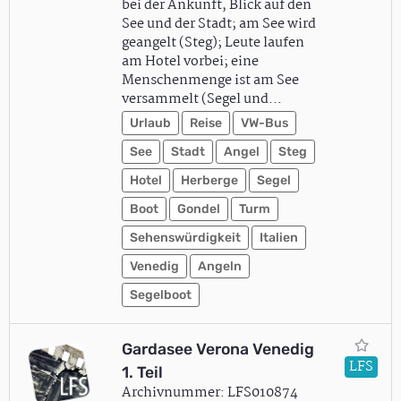
bei der Ankunft, Blick auf den
See und der Stadt; am See wird
geangelt (Steg); Leute laufen
am Hotel vorbei; eine
Menschenmenge ist am See
versammelt (Segel und…
Urlaub
Reise
VW-Bus
See
Stadt
Angel
Steg
Hotel
Herberge
Segel
Boot
Gondel
Turm
Sehenswürdigkeit
Italien
Venedig
Angeln
Segelboot
Gardasee Verona Venedig
LFS
1. Teil
Archivnummer: LFS010874