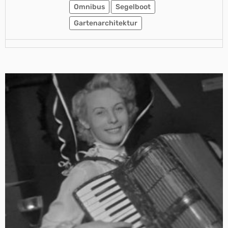
Omnibus
Segelboot
Gartenarchitektur