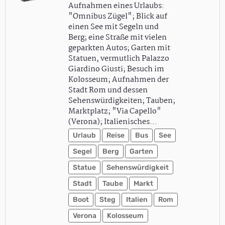
Aufnahmen eines Urlaubs:
"Omnibus Zügel"; Blick auf
einen See mit Segeln und
Berg; eine Straße mit vielen
geparkten Autos; Garten mit
Statuen, vermutlich Palazzo
Giardino Giusti; Besuch im
Kolosseum; Aufnahmen der
Stadt Rom und dessen
Sehenswürdigkeiten; Tauben;
Marktplatz; "Via Capello"
(Verona); Italienisches…
Urlaub
Reise
Bus
See
Segel
Berg
Garten
Statue
Sehenswürdigkeit
Stadt
Taube
Markt
Boot
Steg
Italien
Rom
Verona
Kolosseum