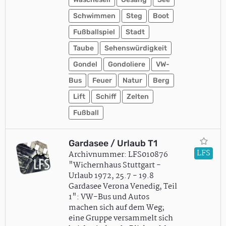
Schwimmen
Steg
Boot
Fußballspiel
Stadt
Taube
Sehenswürdigkeit
Gondel
Gondoliere
VW-
Bus
Feuer
Natur
Berg
Lift
Schiff
Zelten
Fußball
Gardasee / Urlaub T1
LFS
Archivnummer: LFS010876
"Wichernhaus Stuttgart -
Urlaub 1972, 25.7 - 19.8
Gardasee Verona Venedig, Teil
1": VW-Bus und Autos
machen sich auf dem Weg;
eine Gruppe versammelt sich