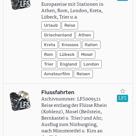
Europareise mit Stationen in
Athen, Rom, London, Kreta,
Lübeck, Trier u.a.
Urlaub
Reise
Griechenland
Athen
Kreta
Knossos
Italien
Rom
Lübeck
Mosel
Trier
England
London
Amateurfilm
Reisen
Flussfahrten
LFS
Archivnummer: LFS009521
Reise entlang der Flüsse Rhein
(Koblenz), Mosel (Beilstein,
Bernkastel u. Trier) und Ahr;
Ausflug zum Nürburgring,
nach Münstereifel u. Kirn an