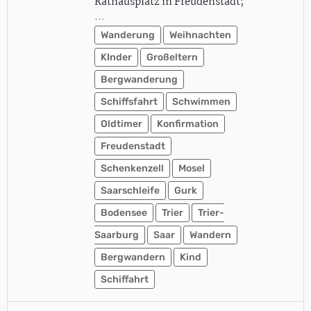
Rathausplatz in Freudenstadt;
…
Wanderung
Weihnachten
KInder
Großeltern
Bergwanderung
Schiffsfahrt
Schwimmen
Oldtimer
Konfirmation
Freudenstadt
Schenkenzell
Mosel
Saarschleife
Gurk
Bodensee
Trier
Trier-
Saarburg
Saar
Wandern
Bergwandern
Kind
Schiffahrt