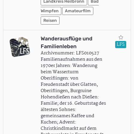
Landkreis Heilbronn
Bad
Wimpfen
Amateurfilm
Reisen
Wanderausflüge und
LFS
Familienleben
Archivnummer: LFS010527
Familienaufnahmen aus den
1970er Jahren: Wanderung
beim Wasserturm
Oberiflingen: von
Freudenstadt über Glatten,
Oberiflingen, Burgruine
Hohendießen nach Dießen:
Familie; der 16. Geburtstag des
ältesten Sohnes:
gemeinsames Kaffee und
Kuchen; Advent:
Christkindlmarkt auf dem