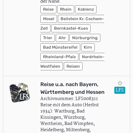
der Nahe.
Reise
Rhein
Koblenz
Mosel
Beilstein Kr. Cochem-
Zell
Bernkastel-Kues
Trier
Ahr
Nürburgring
Bad Münstereifel
Kirn
Rheinland-Pfalz
Nordrhein-
Westfalen
Reisen
Reise u.a. nach Bayern,
LFS
Württemberg und Hessen
Archivnummer: LFS008311
Reise mit dem Auto (Herbst
1934): Wartburg, Bad
Kissingen, Würzburg,
Wertheim, Bad Wimpfen,
Heidelberg, Miltenberg,