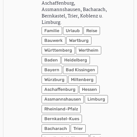
Aschaffenburg,
Assmannshausen, Bacharach,
Bernkastel, Trier, Koblenz u.
Limburg.
Familie
Urlaub
Reise
Bauwerk
Wartburg
Württemberg
Wertheim
Baden
Heidelberg
Bayern
Bad Kissingen
Würzburg
Miltenberg
Aschaffenburg
Hessen
Assmannshausen
Limburg
Rheinland-Pfalz
Bernkastel-Kues
Bacharach
Trier