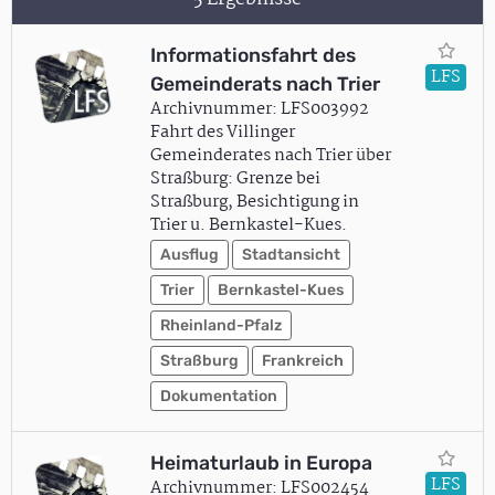
Informationsfahrt des
LFS
Gemeinderats nach Trier
Archivnummer: LFS003992
Fahrt des Villinger
Gemeinderates nach Trier über
Straßburg: Grenze bei
Straßburg, Besichtigung in
Trier u. Bernkastel-Kues.
Ausflug
Stadtansicht
Trier
Bernkastel-Kues
Rheinland-Pfalz
Straßburg
Frankreich
Dokumentation
Heimaturlaub in Europa
LFS
Archivnummer: LFS002454