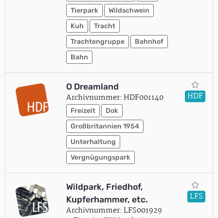
Tierpark
Wildschwein
Kuh
Tracht
Trachtengruppe
Bahnhof
Bahn
O Dreamland
HDF
Archivnummer: HDF001140
Freizeit
Dok
Großbritannien 1954
Unterhaltung
Vergnügungspark
Wildpark, Friedhof,
LFS
Kupferhammer, etc.
Archivnummer: LFS001929