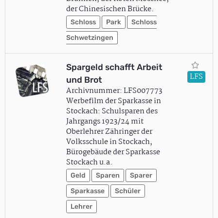
der Chinesischen Brücke.
Schloss
Park
Schloss
Schwetzingen
Spargeld schafft Arbeit
LFS
und Brot
Archivnummer: LFS007773
Werbefilm der Sparkasse in
Stockach: Schulsparen des
Jahrgangs 1923/24 mit
Oberlehrer Zähringer der
Volksschule in Stockach,
Bürogebäude der Sparkasse
Stockach u.a.
Geld
Sparen
Sparer
Sparkasse
Schüler
Lehrer