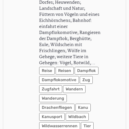
Dorfes; Heuwenden;
Landschaft und Natur;
Füttern von Vögeln und eines
Eichhörnchens; Bahnhof:
einfahrt einer
Dampflokomotive; Rangieren
der Dampflok; Berghütte;
Eule; Wildschein mit
Frischlingen; Wölfe im
Gehege; weitere Tiere in
Gehegen: Vögel, Rotwild,…
Reise
Reisen
Dampflok
Dampflokomotive
Zug
Zugfahrt
Wandern
Wanderung
Drachenfliegen
Kanu
Kanusport
Wildbach
Wildwasserrennen
Tier