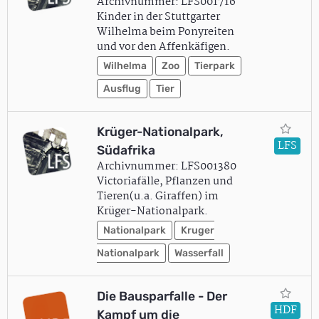
Archivnummer: LFS001716
Kinder in der Stuttgarter
Wilhelma beim Ponyreiten
und vor den Affenkäfigen.
Wilhelma
Zoo
Tierpark
Ausflug
Tier
Krüger-Nationalpark,
LFS
Südafrika
Archivnummer: LFS001380
Victoriafälle, Pflanzen und
Tieren(u.a. Giraffen) im
Krüger-Nationalpark.
Nationalpark
Kruger
Nationalpark
Wasserfall
Die Bausparfalle - Der
HDF
Kampf um die