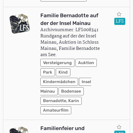
Familie Bernadotte auf
LFS
der der Insel Mainau
Archivnummer: LFS008341
Rundgang auf der der Insel
Mainau, Auktion in Schloss
Mainau, Familie Bernadotte
am See.
Versteigerung
Auktion
Park
Kind
Kindermädchen
Insel
Mainau
Bodensee
Bernadotte, Karin
Amateurfilm
Familienfeier und