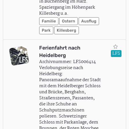
in Büchenberg im Harz.
Spaziergang im Höhenpark
Killesberg u.a.
Familie
Ostern
Ausflug
Park
Killesberg
Ferienfahrt nach
LFS
Heidelberg
Archivnummer: LFS006414
Verlobungsreise nach
Heidelberg:
Panoramaaufnahme der Stadt
mit dem Heidelberger Schloss
und Brücke, Bergbahn,
Straßenszenen, Passanten,
die ihre Schuhe an
Schuhputzmaschinen
polieren. Schwetzinger
Schloss mit Parkanlage, dem
Brunnen, der Roten Moschee,