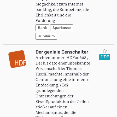
Möglichkeit zum Internet-
banking, die Kompetenz, die
Ehrlichkeit und die
Förderung…
Bank
Sparkasse
Jubiläum
Der geniale Genschalter
HDF
Archivnummer: HDF006687
Der bis dato eher unbekannte
Wissenschaftler Thomas
Tuschl machte innerhalb der
Genforschung eine immense
Entdeckung. / Bei
grundlegenden
Untersuchungen der
Eiweißproduktion der Zellen
stieß er auf einen
Mechanismus, der die