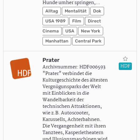
Hunde umher springen,…
Alltag
Mentalität
Dok
USA 1989
Film
Direct
Cinema
USA
New York
Manhattan
Central Park
Prater
HDF
Archivnummer: HDF006593
"Prater" verbindet die
Kulturgeschichte des ältesten
Vergnügunsparks der Welt
mit Einblicken in die
Wandelbarkeit der
technischen Attraktionen,
wie z.B. Autoscooter,
Karussells, Achterbahnen.
Die Vergangenheit mit ihren
Tanztees, Kasperletheatern
und Illusionsmaschinen wird