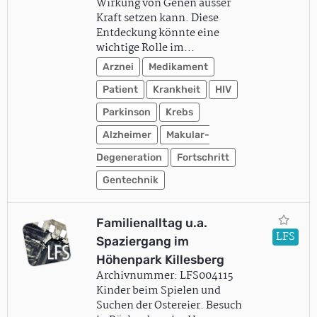
Wirkung von Genen ausser
Kraft setzen kann. Diese
Entdeckung könnte eine
wichtige Rolle im…
Arznei
Medikament
Patient
Krankheit
HIV
Parkinson
Krebs
Alzheimer
Makular-
Degeneration
Fortschritt
Gentechnik
Familienalltag u.a.
LFS
Spaziergang im
Höhenpark Killesberg
Archivnummer: LFS004115
Kinder beim Spielen und
Suchen der Ostereier. Besuch