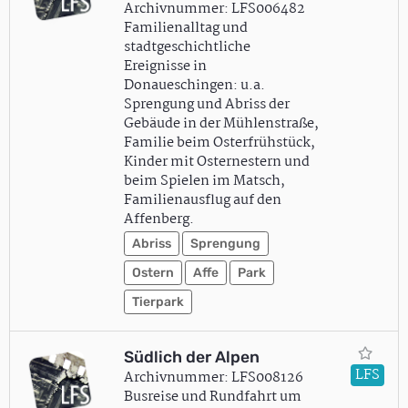
Archivnummer: LFS006482
Familienalltag und
stadtgeschichtliche
Ereignisse in
Donaueschingen: u.a.
Sprengung und Abriss der
Gebäude in der Mühlenstraße,
Familie beim Osterfrühstück,
Kinder mit Osternestern und
beim Spielen im Matsch,
Familienausflug auf den
Affenberg.
Abriss
Sprengung
Ostern
Affe
Park
Tierpark
Südlich der Alpen
LFS
Archivnummer: LFS008126
Busreise und Rundfahrt um