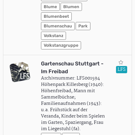
Blume
Blumen
Blumenbeet
Blumenschau
Park
Volkstanz
Volkstanzgruppe
Gartenschau Stuttgart -
LFS
Im Freibad
Archivnummer: LFS001594
Höhenpark Killesberg (1940):
Höhenfreibad, Mann mit
Sammelbüchse;
Familienaufnahmen (1943):
u.a. Frühstück auf der
Veranda, Kinder beim Spielen
im Garten, Spaziergang, Frau
im Liegestuhl (fa).