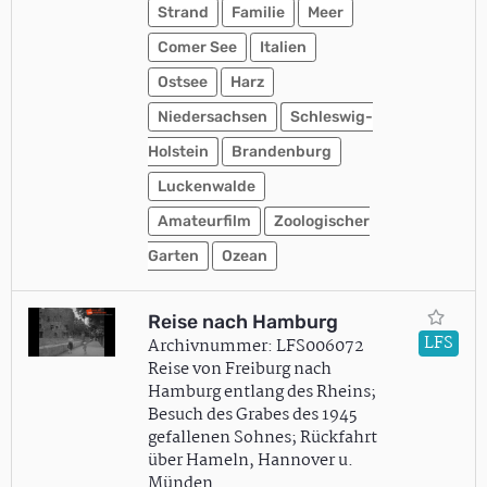
Strand
Familie
Meer
Comer See
Italien
Ostsee
Harz
Niedersachsen
Schleswig-
Holstein
Brandenburg
Luckenwalde
Amateurfilm
Zoologischer
Garten
Ozean
Reise nach Hamburg
LFS
Archivnummer: LFS006072
Reise von Freiburg nach
Hamburg entlang des Rheins;
Besuch des Grabes des 1945
gefallenen Sohnes; Rückfahrt
über Hameln, Hannover u.
Münden.