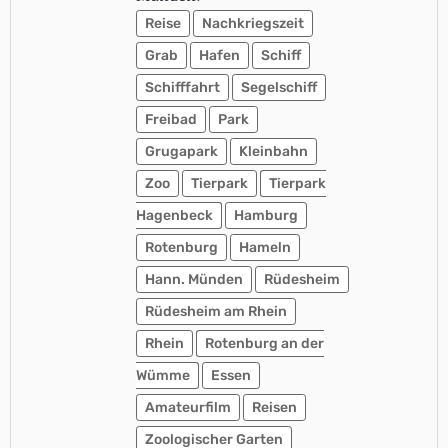
Reise
Nachkriegszeit
Grab
Hafen
Schiff
Schifffahrt
Segelschiff
Freibad
Park
Grugapark
Kleinbahn
Zoo
Tierpark
Tierpark
Hagenbeck
Hamburg
Rotenburg
Hameln
Hann. Münden
Rüdesheim
Rüdesheim am Rhein
Rhein
Rotenburg an der
Wümme
Essen
Amateurfilm
Reisen
Zoologischer Garten