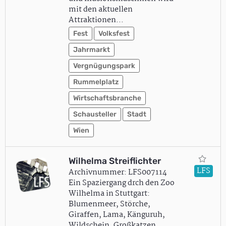
mit den aktuellen
Attraktionen…
Fest
Volksfest
Jahrmarkt
Vergnügungspark
Rummelplatz
Wirtschaftsbranche
Schausteller
Stadt
Wien
Wilhelma Streiflichter
LFS
Archivnummer: LFS007114
Ein Spaziergang drch den Zoo
Wilhelma in Stuttgart:
Blumenmeer, Störche,
Giraffen, Lama, Känguruh,
Wildschein, Großkatzen,