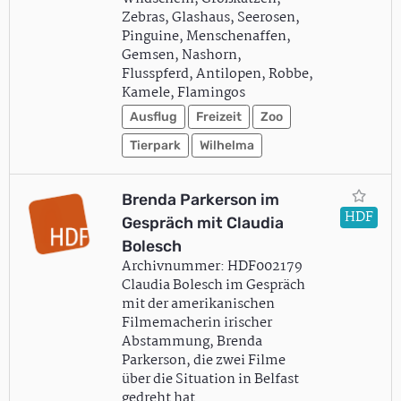
Zebras, Glashaus, Seerosen,
Pinguine, Menschenaffen,
Gemsen, Nashorn,
Flusspferd, Antilopen, Robbe,
Kamele, Flamingos
Ausflug
Freizeit
Zoo
Tierpark
Wilhelma
Brenda Parkerson im
HDF
Gespräch mit Claudia
Bolesch
Archivnummer: HDF002179
Claudia Bolesch im Gespräch
mit der amerikanischen
Filmemacherin irischer
Abstammung, Brenda
Parkerson, die zwei Filme
über die Situation in Belfast
gedreht hat.