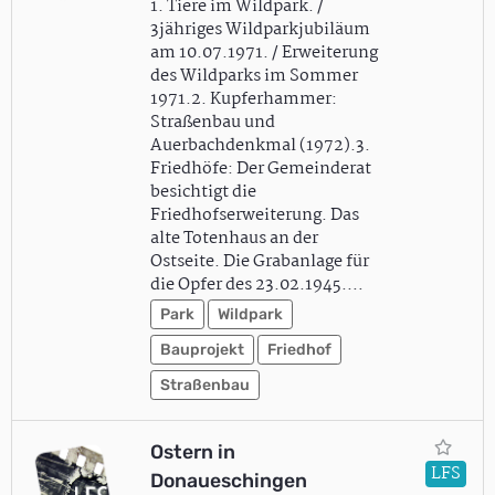
1. Tiere im Wildpark. /
3jähriges Wildparkjubiläum
am 10.07.1971. / Erweiterung
des Wildparks im Sommer
1971.2. Kupferhammer:
Straßenbau und
Auerbachdenkmal (1972).3.
Friedhöfe: Der Gemeinderat
besichtigt die
Friedhofserweiterung. Das
alte Totenhaus an der
Ostseite. Die Grabanlage für
die Opfer des 23.02.1945.…
Park
Wildpark
Bauprojekt
Friedhof
Straßenbau
Ostern in
LFS
Donaueschingen