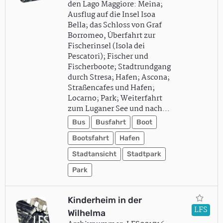
den Lago Maggiore: Meina;
Ausflug auf die Insel Isoa
Bella; das Schloss von Graf
Borromeo, Überfahrt zur
Fischerinsel (Isola dei
Pescatori); Fischer und
Fischerboote; Stadtrundgang
durch Stresa; Hafen; Ascona;
Straßencafes und Hafen;
Locarno; Park; Weiterfahrt
zum Luganer See und nach…
Bus
Busfahrt
Boot
Bootsfahrt
Hafen
Stadtansicht
Stadtpark
Park
Kinderheim in der
LFS
Wilhelma