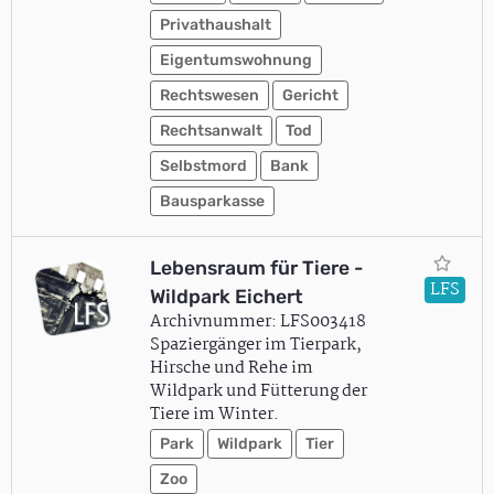
Privathaushalt
Eigentumswohnung
Rechtswesen
Gericht
Rechtsanwalt
Tod
Selbstmord
Bank
Bausparkasse
Lebensraum für Tiere -
LFS
Wildpark Eichert
Archivnummer: LFS003418
Spaziergänger im Tierpark,
Hirsche und Rehe im
Wildpark und Fütterung der
Tiere im Winter.
Park
Wildpark
Tier
Zoo