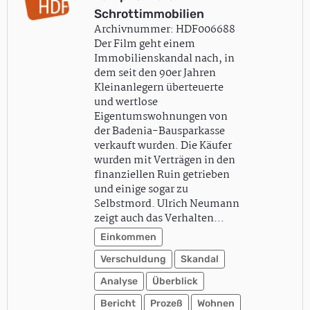
Schrottimmobilien
Archivnummer: HDF006688
Der Film geht einem
Immobilienskandal nach, in
dem seit den 90er Jahren
Kleinanlegern überteuerte
und wertlose
Eigentumswohnungen von
der Badenia-Bausparkasse
verkauft wurden. Die Käufer
wurden mit Verträgen in den
finanziellen Ruin getrieben
und einige sogar zu
Selbstmord. Ulrich Neumann
zeigt auch das Verhalten…
Einkommen
Verschuldung
Skandal
Analyse
Überblick
Bericht
Prozeß
Wohnen