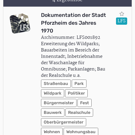
Dokumentation der Stadt
LFS
Pforzheim des Jahres
1970
Archivnummer: LFS001892
Erweiterung des Wildparks;
Bauarbeiten im Bereich der
Innenstadt; Inbetriebnahme
der Waschanlage für
Omnibusse; Parkanlagen; Bau
der Realschule u.a.
Straßenbau
Park
Wildpark
Politiker
Bürgermeister
Fest
Bauwerk
Realschule
Oberbürgermeister
Wohnen
Wohnungsbau