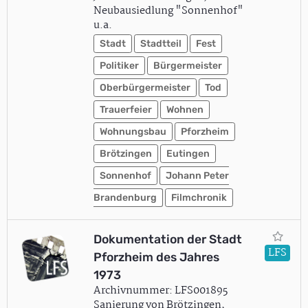
Neubausiedlung "Sonnenhof"
u.a.
Stadt
Stadtteil
Fest
Politiker
Bürgermeister
Oberbürgermeister
Tod
Trauerfeier
Wohnen
Wohnungsbau
Pforzheim
Brötzingen
Eutingen
Sonnenhof
Johann Peter
Brandenburg
Filmchronik
Dokumentation der Stadt
LFS
Pforzheim des Jahres
1973
Archivnummer: LFS001895
Sanierung von Brötzingen,