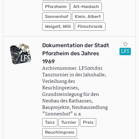
Pforzheim
Alt-Haidach
Sonnenhof
Klein, Albert
Weigelt, Willi
Filmchronik
Dokumentation der Stadt
LFS
Pforzheim des Jahres
1969
Archivnummer: LFS001891
Tanzturnier in der Jahnhalle;
Verleihung des
Reuchlinpreises;
Grundsteinlegung für den
Neubau des Rathauses;
Bauprojekte; Neubausiedlung
"Sonnenhof" u.a.
Tanz
Turnier
Preis
Reuchlinpreis