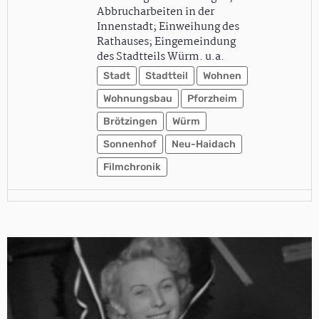
Abbrucharbeiten in der
Innenstadt; Einweihung des
Rathauses; Eingemeindung
des Stadtteils Würm. u.a.
Stadt
Stadtteil
Wohnen
Wohnungsbau
Pforzheim
Brötzingen
Würm
Sonnenhof
Neu-Haidach
Filmchronik