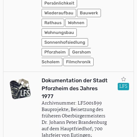
Persönlichkeit
Wiederaufbau
Bauwerk
Rathaus
Wohnen
Wohnungsbau
Sonnenhofsiedlung
Pforzheim
Gershom
Scholem
Filmchronik
Dokumentation der Stadt
LFS
Pforzheim des Jahres
1977
Archivnummer: LFS001899
Bauprojekte; Beisetzung des
früheren Oberbürgermeisters
Dr. Johann Peter Brandenburg
auf dem Hauptfriedhof; 700
Jahrfeier von Eutingen;