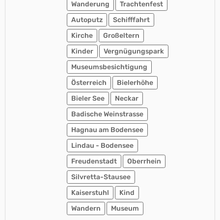
Wanderung
Trachtenfest
Autoputz
Schifffahrt
Kirche
Großeltern
Kinder
Vergnügungspark
Museumsbesichtigung
Österreich
Bielerhöhe
Bieler See
Neckar
Badische Weinstrasse
Hagnau am Bodensee
Lindau - Bodensee
Freudenstadt
Oberrhein
Silvretta-Stausee
Kaiserstuhl
Kind
Wandern
Museum