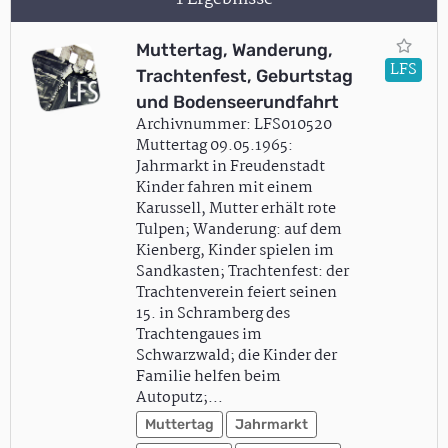
Muttertag, Wanderung,
LFS
Trachtenfest, Geburtstag
und Bodenseerundfahrt
Archivnummer: LFS010520
Muttertag 09.05.1965:
Jahrmarkt in Freudenstadt
Kinder fahren mit einem
Karussell, Mutter erhält rote
Tulpen; Wanderung: auf dem
Kienberg, Kinder spielen im
Sandkasten; Trachtenfest: der
Trachtenverein feiert seinen
15. in Schramberg des
Trachtengaues im
Schwarzwald; die Kinder der
Familie helfen beim
Autoputz;…
Muttertag
Jahrmarkt