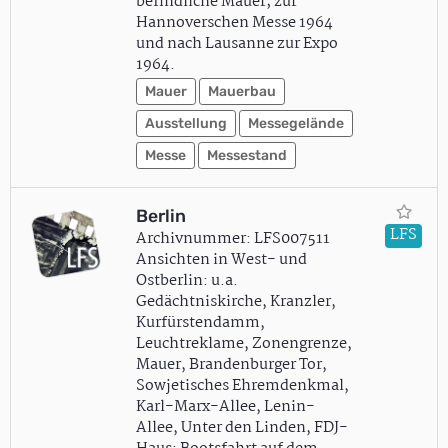
befindliche Mauer; zur
Hannoverschen Messe 1964
und nach Lausanne zur Expo
1964.
Mauer
Mauerbau
Ausstellung
Messegelände
Messe
Messestand
Berlin
LFS
Archivnummer: LFS007511
Ansichten in West- und
Ostberlin: u.a.
Gedächtniskirche, Kranzler,
Kurfürstendamm,
Leuchtreklame, Zonengrenze,
Mauer, Brandenburger Tor,
Sowjetisches Ehremdenkmal,
Karl-Marx-Allee, Lenin-
Allee, Unter den Linden, FDJ-