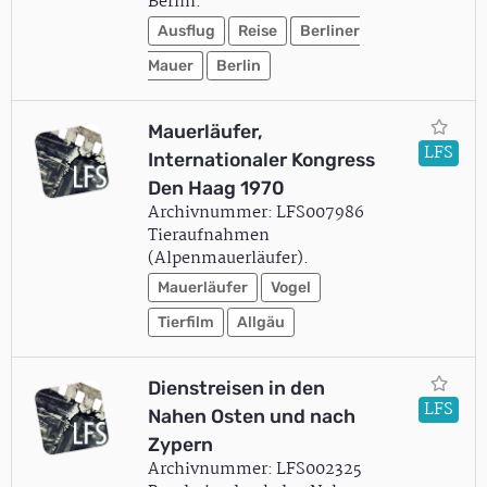
Berlin.
Ausflug
Reise
Berliner
Mauer
Berlin
Mauerläufer,
LFS
Internationaler Kongress
Den Haag 1970
Archivnummer: LFS007986
Tieraufnahmen
(Alpenmauerläufer).
Mauerläufer
Vogel
Tierfilm
Allgäu
Dienstreisen in den
LFS
Nahen Osten und nach
Zypern
Archivnummer: LFS002325