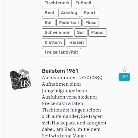
Tischtennis
Fußball
Boot
Ausflug
Sport
Ball
Federball
Fluss
Schwimmen
Seil
Mauer
Klettern
Freizeit
Freizeitaktivität
Beilstein 1961
LFS
Archivnummer: LFS010894
Aufnahmen einer
Jungendgruppe beim
Ausführen verschiedener
Freizeitaktivitäten:
Tischtennis; Jungen reihen
sich aufeinander; Sie tragen
sich Huckepack und kämpfen
dabei; am Bach; mit einem
Seil wird eine Mauer