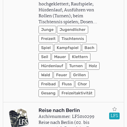
hochgeklettert; Raufspiele;
Hürdenlauf; Ausführen von
Rollen (Turnen); beim
Tischtennis spielen; Dosen…
Junge
Jugendlicher
Freizeit
Tischtennis
Spiel
Kampfspiel
Bach
Seil
Mauer
Klettern
Hürdenlauf
Turnen
Holz
Wald
Feuer
Grillen
Freibad
Fluss
Chor
Gesang
Freizeitaktivität
Reise nach Berlin
LFS
Archivnummer: LFS010299
Reise nach Berlin (02. bis