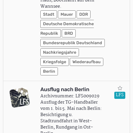
Haus; Bootsfahrt auf dem
Wannsee.
Stadt
Mauer
DDR
Deutsche Demokratische
Republik
BRD
Bundesrepublik Deutschland
Nachkriegsjahre
Kriegsfolge
Wiederaufbau
Berlin
Ausflug nach Berlin
LFS
Archivnummer: LFS009029
Ausflug der TG-Handballer
vom 1. bis 5. Mai nach Berlin:
Besichtigung u.
Stadtrundfahrt in West-
Berlin, Rundgang in Ost-