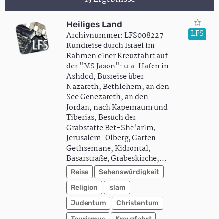
Heiliges Land
LFS
Archivnummer: LFS008227
Rundreise durch Israel im
Rahmen einer Kreuzfahrt auf
der "MS Jason": u.a. Hafen in
Ashdod, Busreise über
Nazareth, Bethlehem, an den
See Genezareth, an den
Jordan, nach Kapernaum und
Tiberias, Besuch der
Grabstätte Bet-She'arim,
Jerusalem: Ölberg, Garten
Gethsemane, Kidrontal,
Basarstraße, Grabeskirche,…
Reise
Sehenswürdigkeit
Religion
Islam
Judentum
Christentum
Tourismus
Kreuzfahrt