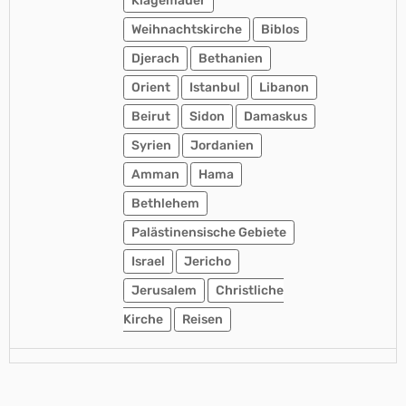
Klagemauer
Weihnachtskirche
Biblos
Djerach
Bethanien
Orient
Istanbul
Libanon
Beirut
Sidon
Damaskus
Syrien
Jordanien
Amman
Hama
Bethlehem
Palästinensische Gebiete
Israel
Jericho
Jerusalem
Christliche
Kirche
Reisen