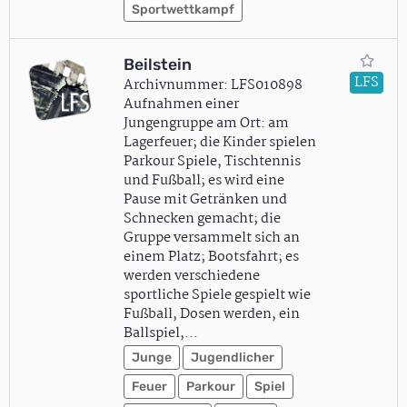
Sportwettkampf
Beilstein
LFS
Archivnummer: LFS010898
Aufnahmen einer
Jungengruppe am Ort: am
Lagerfeuer; die Kinder spielen
Parkour Spiele, Tischtennis
und Fußball; es wird eine
Pause mit Getränken und
Schnecken gemacht; die
Gruppe versammelt sich an
einem Platz; Bootsfahrt; es
werden verschiedene
sportliche Spiele gespielt wie
Fußball, Dosen werden, ein
Ballspiel,…
Junge
Jugendlicher
Feuer
Parkour
Spiel