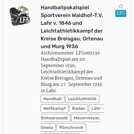
Handballpokalspiel
LFS
Sportverein Waldhof-T.V.
Lahr v. 1846 und
Leichtathletikkampf der
Kreise Breisgau, Ortenau
und Murg 1936
Archivnummer: LFS000239
Handballspiel am 20.
September 1936;
Leichtathletikkampf der
Kreise Breisgau, Ortenau und
Murg am 27. September 1936
in Lahr.
Handball
Leichtathletik
Wettkampf
Baden
Lahr -
Schwarzwald
Mauermeyer,
Gisela
Filmchronik