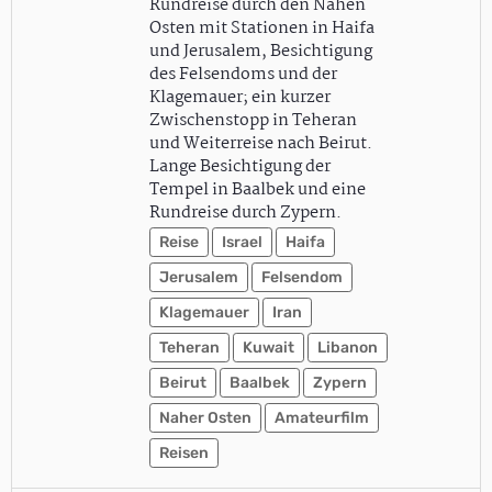
Rundreise durch den Nahen
Osten mit Stationen in Haifa
und Jerusalem, Besichtigung
des Felsendoms und der
Klagemauer; ein kurzer
Zwischenstopp in Teheran
und Weiterreise nach Beirut.
Lange Besichtigung der
Tempel in Baalbek und eine
Rundreise durch Zypern.
Reise
Israel
Haifa
Jerusalem
Felsendom
Klagemauer
Iran
Teheran
Kuwait
Libanon
Beirut
Baalbek
Zypern
Naher Osten
Amateurfilm
Reisen