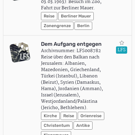
03.03.1963): Besuch im Zoo,
Fahrt zur Berliner Mauer.
Reise
Berliner Mauer
Zonengrenze
Berlin
Dem Aufgang entgegen
LFS
Archivnummer: LFS008782
Reise über den Balkan nach
Jerusalem: Albanien,
Mazedonien, Griechenland,
Türkei (Istanbul), Libanon
(Beirut), Syrien (Damaskus,
Hama), Jordanien (Amman),
Israel (Jerusalem),
Westjordanland/Palästina
(Jericho, Bethlehem).
Kirche
Reise
Orienreise
Christentum
Antike