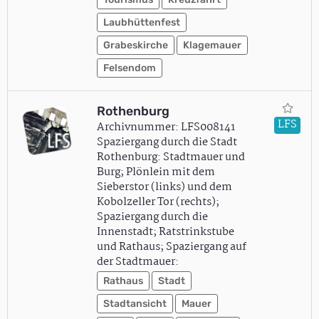
Laubhüttenfest
Grabeskirche
Klagemauer
Felsendom
Rothenburg
LFS
Archivnummer: LFS008141
Spaziergang durch die Stadt
Rothenburg: Stadtmauer und
Burg; Plönlein mit dem
Sieberstor (links) und dem
Kobolzeller Tor (rechts);
Spaziergang durch die
Innenstadt; Ratstrinkstube
und Rathaus; Spaziergang auf
der Stadtmauer:
Rathaus
Stadt
Stadtansicht
Mauer