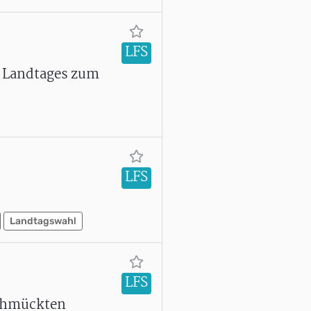
LFS
) Landtages zum
LFS
Landtagswahl
LFS
schmückten