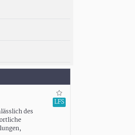
LFS
ässlich des
ortliche
llungen,