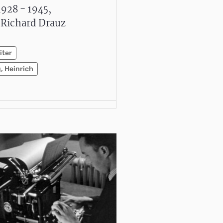
1928 - 1945,
 Richard Drauz
iter
g, Heinrich