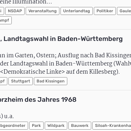
eine Illumination…
i
NSDAP
Veranstaltung
Unterlandtag
Politiker
Gaule
ampf
en, Landtagswahl in Baden-Württemberg
nn im Garten, Ostern; Ausflug nach Bad Kissinge
 der Landtagswahl in Baden-Württemberg (Wahl
 <Demokratische Linke> auf dem Killesberg).
pf
Stuttgart
Bad Kissingen
orzheim des Jahres 1968
 u.a.
bgeordneter
Park
Wildpark
Bauwerk
Siloah-Krankenh