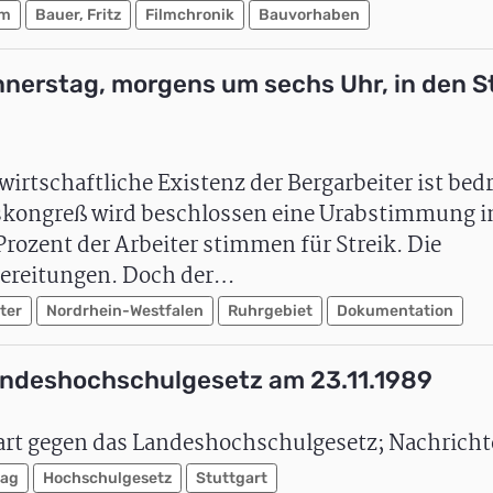
im
Bauer, Fritz
Filmchronik
Bauvorhaben
nnerstag, morgens um sechs Uhr, in den St
irtschaftliche Existenz der Bergarbeiter ist bed
kongreß wird beschlossen eine Urabstimmung in
rozent der Arbeiter stimmen für Streik. Die
bereitungen. Doch der…
ter
Nordrhein-Westfalen
Ruhrgebiet
Dokumentation
ndeshochschulgesetz am 23.11.1989
rt gegen das Landeshochschulgesetz; Nachricht
tag
Hochschulgesetz
Stuttgart