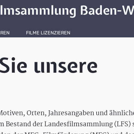
ilmsammlung Baden-W
HREN
FILME LIZENZIEREN
ONLINERECHERCHE
Sie unsere
otiven, Orten, Jahresangaben und ähnlic
m Bestand der Landesfilmsammlung (LFS) s