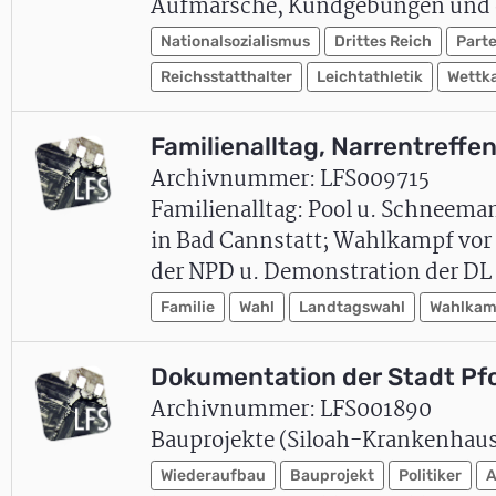
Aufmärsche, Kundgebungen und 
Nationalsozialismus
Drittes Reich
Parte
Reichsstatthalter
Leichtathletik
Wettk
Familienalltag, Narrentreff
Archivnummer: LFS009715
Familienalltag: Pool u. Schneema
in Bad Cannstatt; Wahlkampf vor
der NPD u. Demonstration der DL
Familie
Wahl
Landtagswahl
Wahlkam
Dokumentation der Stadt Pf
Archivnummer: LFS001890
Bauprojekte (Siloah-Krankenhaus)
Wiederaufbau
Bauprojekt
Politiker
A