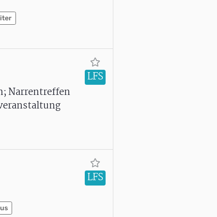
iter
LFS
n; Narrentreffen
veranstaltung
LFS
aus