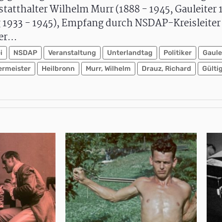
statthalter Wilhelm Murr (1888 - 1945, Gauleiter 
 1933 - 1945), Empfang durch NSDAP-Kreisleiter
ter…
i
NSDAP
Veranstaltung
Unterlandtag
Politiker
Gaule
rmeister
Heilbronn
Murr, Wilhelm
Drauz, Richard
Gülti