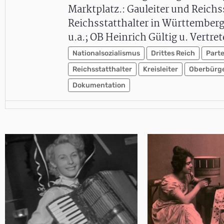
Marktplatz.: Gauleiter und Reichs
Reichsstatthalter in Württemberg
u.a.; OB Heinrich Gültig u. Vertre
Nationalsozialismus
Drittes Reich
Parte
Reichsstatthalter
Kreisleiter
Oberbürge
Dokumentation