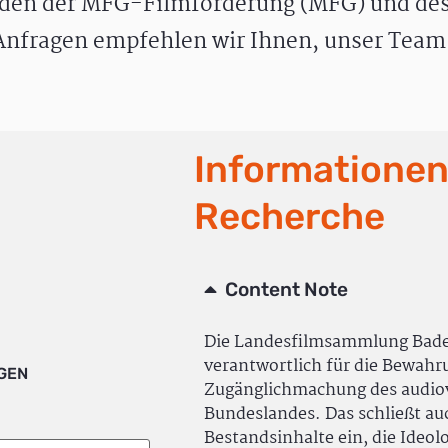
den der MFG-Filmförderung (MFG) und des
nfragen empfehlen wir Ihnen, unser Team 
Informationen
Recherche
Content Note
Die Landesfilmsammlung Bad
verantwortlich für die Bewah
IGEN
Zugänglichmachung des audiov
Bundeslandes. Das schließt a
Bestandsinhalte ein, die Ideol