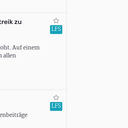
reik zu
LFS
roht. Auf einem
 allen
LFS
enbeiträge