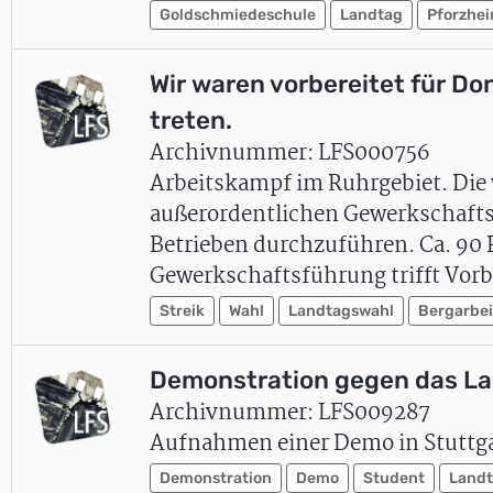
Goldschmiedeschule
Landtag
Pforzhe
Wir waren vorbereitet für Do
treten.
Archivnummer: LFS000756
Arbeitskampf im Ruhrgebiet. Die w
außerordentlichen Gewerkschafts
Betrieben durchzuführen. Ca. 90 P
Gewerkschaftsführung trifft Vor
Streik
Wahl
Landtagswahl
Bergarbei
Demonstration gegen das La
Archivnummer: LFS009287
Aufnahmen einer Demo in Stuttga
Demonstration
Demo
Student
Land