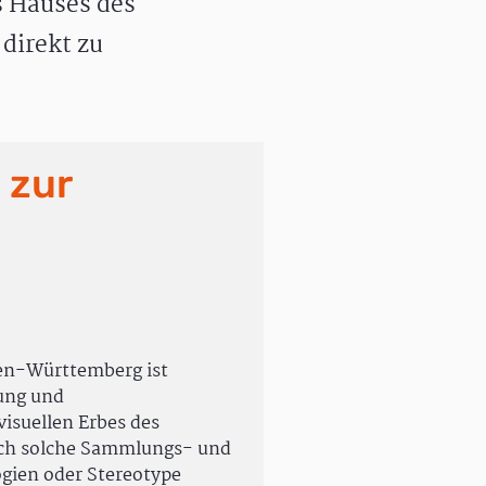
 Hauses des
direkt zu
 zur
en-Württemberg ist
rung und
isuellen Erbes des
uch solche Sammlungs- und
ogien oder Stereotype