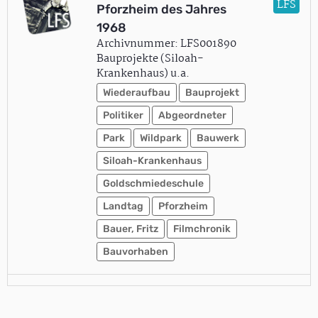
LFS
Pforzheim des Jahres
1968
Archivnummer: LFS001890
Bauprojekte (Siloah-
Krankenhaus) u.a.
Wiederaufbau
Bauprojekt
Politiker
Abgeordneter
Park
Wildpark
Bauwerk
Siloah-Krankenhaus
Goldschmiedeschule
Landtag
Pforzheim
Bauer, Fritz
Filmchronik
Bauvorhaben