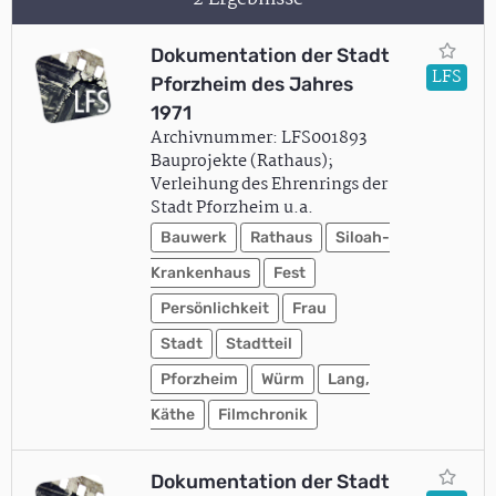
Dokumentation der Stadt
LFS
Pforzheim des Jahres
1971
Archivnummer: LFS001893
Bauprojekte (Rathaus);
Verleihung des Ehrenrings der
Stadt Pforzheim u.a.
Bauwerk
Rathaus
Siloah-
Krankenhaus
Fest
Persönlichkeit
Frau
Stadt
Stadtteil
Pforzheim
Würm
Lang,
Käthe
Filmchronik
Dokumentation der Stadt