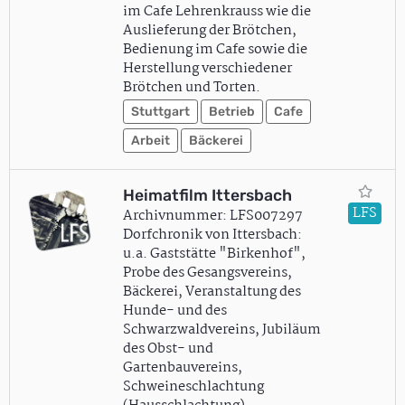
im Cafe Lehrenkrauss wie die
Auslieferung der Brötchen,
Bedienung im Cafe sowie die
Herstellung verschiedener
Brötchen und Torten.
Stuttgart
Betrieb
Cafe
Arbeit
Bäckerei
Heimatfilm Ittersbach
LFS
Archivnummer: LFS007297
Dorfchronik von Ittersbach:
u.a. Gaststätte "Birkenhof",
Probe des Gesangsvereins,
Bäckerei, Veranstaltung des
Hunde- und des
Schwarzwaldvereins, Jubiläum
des Obst- und
Gartenbauvereins,
Schweineschlachtung