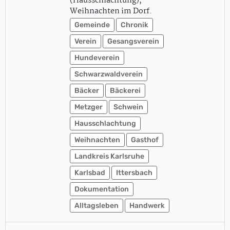
(Hausschlachtung),
Weihnachten im Dorf.
Gemeinde
Chronik
Verein
Gesangsverein
Hundeverein
Schwarzwaldverein
Bäcker
Bäckerei
Metzger
Schwein
Hausschlachtung
Weihnachten
Gasthof
Landkreis Karlsruhe
Karlsbad
Ittersbach
Dokumentation
Alltagsleben
Handwerk