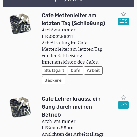
Cafe Mettenleiter am
LFS
letzten Tag (Schließung)
Archivnummer:
LFS000288011
Arbeitsalltag im Cafe
Mettenleiter am letzten Tag
vor der Schließung,
Innenansichten des Cafes.
Stuttgart
Cafe
Arbeit
Bäckerei
Cafe Lehrenkrauss, ein
LFS
Gang durch meinen
Betrieb
Archivnummer:
LFS000288001
Ansichten des Arbeitsalltags