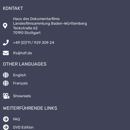
KONTAKT
Haus des Dokumentarfilms
Landesfilmsammlung Baden-Württemberg
Teckstraße 62
70190 Stuttgart
+49 (0)711 / 929 309 24
lfs@hdf.de
OTHER LANGUAGES
English
Français
Showreels
WEITERFÜHRENDE LINKS
FAQ
DVD Edition