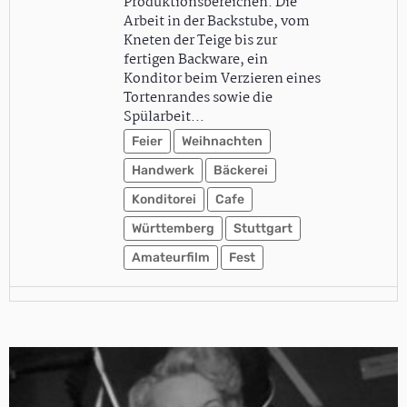
Produktionsbereichen. Die
Arbeit in der Backstube, vom
Kneten der Teige bis zur
fertigen Backware, ein
Konditor beim Verzieren eines
Tortenrandes sowie die
Spülarbeit…
Feier
Weihnachten
Handwerk
Bäckerei
Konditorei
Cafe
Württemberg
Stuttgart
Amateurfilm
Fest