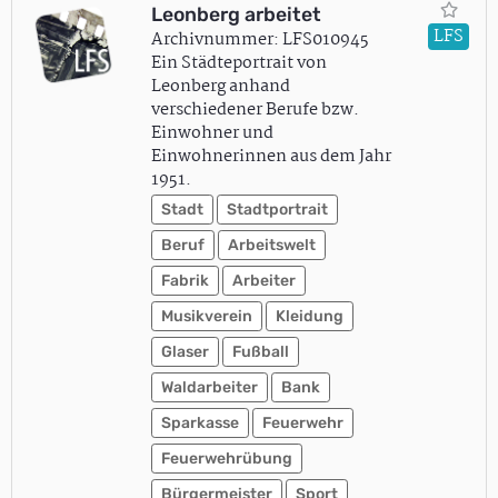
Leonberg arbeitet
LFS
Archivnummer: LFS010945
Ein Städteportrait von
Leonberg anhand
verschiedener Berufe bzw.
Einwohner und
Einwohnerinnen aus dem Jahr
1951.
Stadt
Stadtportrait
Beruf
Arbeitswelt
Fabrik
Arbeiter
Musikverein
Kleidung
Glaser
Fußball
Waldarbeiter
Bank
Sparkasse
Feuerwehr
Feuerwehrübung
Bürgermeister
Sport