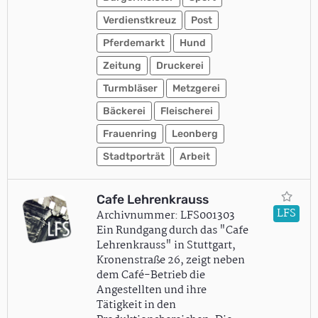
Verdienstkreuz
Post
Pferdemarkt
Hund
Zeitung
Druckerei
Turmbläser
Metzgerei
Bäckerei
Fleischerei
Frauenring
Leonberg
Stadtporträt
Arbeit
Cafe Lehrenkrauss
LFS
Archivnummer: LFS001303
Ein Rundgang durch das "Cafe
Lehrenkrauss" in Stuttgart,
Kronenstraße 26, zeigt neben
dem Café-Betrieb die
Angestellten und ihre
Tätigkeit in den