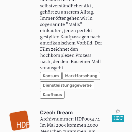
Einkaufen ist ein
selbstverständlicher Akt,
gehört zu unserem Alltag.
Immer öfter gehen wir in
sogenannte "Malls"
einkaufen, jenen perfekt
gestylten Kaufpassagen nach
amerikanischem Vorbild. Der
Film zeichnet den
hochkomplexen Prozess
nach, der dem Bau einer Mall
vorausgeht.
Konsum
Marktforschung
Dienstleistungsgewerbe
Kaufhaus
Czech Dream
HDF
Archivnummer: HDF005474
Im Mai 2003 kommen 4000
Menschen zusammen, um