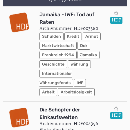
Jamaika - IWF: Tod auf
HDF
Raten
Archivnummer: HDF003380
Schulden
Kredit
Armut
Marktwirtschaft
Dok
Frankreich 1994
Jamaika
Geschichte
Währung
Internationaler
Währungsfonds
IWF
Arbeit
Arbeitslosigkeit
Die Schöpfer der
HDF
Einkaufswelten
Archivnummer: HDF004356