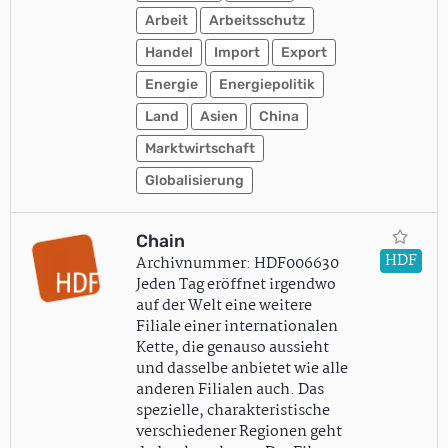
Arbeit
Arbeitsschutz
Handel
Import
Export
Energie
Energiepolitik
Land
Asien
China
Marktwirtschaft
Globalisierung
Chain
HDF
Archivnummer: HDF006630
Jeden Tag eröffnet irgendwo
auf der Welt eine weitere
Filiale einer internationalen
Kette, die genauso aussieht
und dasselbe anbietet wie alle
anderen Filialen auch. Das
spezielle, charakteristische
verschiedener Regionen geht