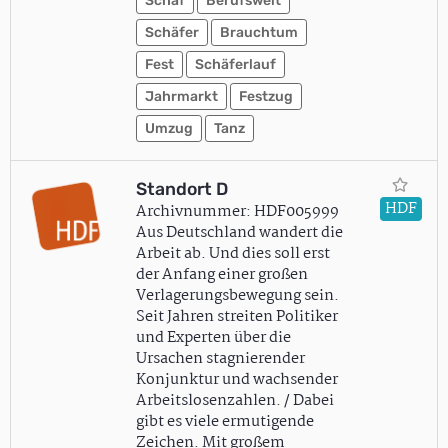
Schaf
Berufswelt
Schäfer
Brauchtum
Fest
Schäferlauf
Jahrmarkt
Festzug
Umzug
Tanz
Standort D
HDF
Archivnummer: HDF005999
Aus Deutschland wandert die
Arbeit ab. Und dies soll erst
der Anfang einer großen
Verlagerungsbewegung sein.
Seit Jahren streiten Politiker
und Experten über die
Ursachen stagnierender
Konjunktur und wachsender
Arbeitslosenzahlen. / Dabei
gibt es viele ermutigende
Zeichen. Mit großem