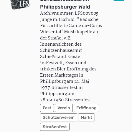
Philippsburger Wald
Archivnummer: LFS007005
Junge mit Schild: "Badische
Fussartillerie Garde du-Corps
Wiesental"Musikkapelle auf
der Straße, v.E.
Innenansichten des
Schützenhausesmit
Schießstand. Gäste
imFestzelt, Essen und
trinken Bier.Eröffnung des
Ersten Markttages in
Phillipsburg am 21. Mai
1977.Strassenfest in
Philippsburg am
28.09.1980.Strassenfest…
Fest
Verein
Eröffnung
Schützenverein
Markt
Straßenfest