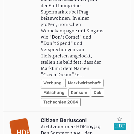
der Eröffnung eine
Supermarktes bei Prag
beizuwohnen. In einer
großen, ironischen
Werbekampagne mit Slogans
wie "Don't Come!" und
"Don't Spend" und
Versprechungen von
Tiefstpreisen angelockt,
stellen sie bald fest, dass der
Markt mit dem Namen
"Czech Dream" in…
Werbung
Marktwirtschaft
Fälschung
Konsum
Dok
Tschechien 2004
Citizen Berlusconi
HDF
Archivnummer: HDF005319
Den Sommer 2003 - den