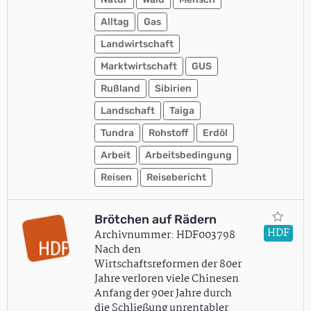
Alltag
Gas
Landwirtschaft
Marktwirtschaft
GUS
Rußland
Sibirien
Landschaft
Taiga
Tundra
Rohstoff
Erdöl
Arbeit
Arbeitsbedingung
Reisen
Reisebericht
Brötchen auf Rädern
HDF
Archivnummer: HDF003798
Nach den
Wirtschaftsreformen der 80er
Jahre verloren viele Chinesen
Anfang der 90er Jahre durch
die Schließung unrentabler