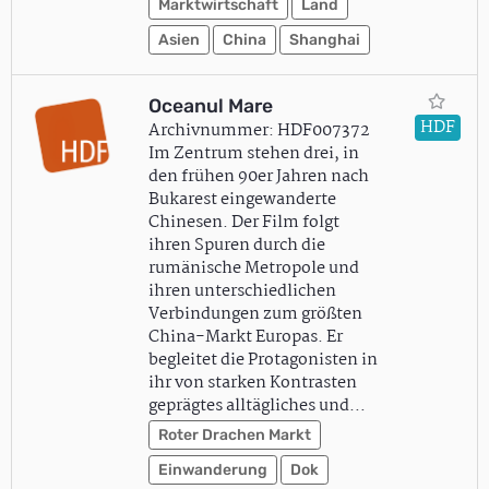
Marktwirtschaft
Land
Asien
China
Shanghai
Oceanul Mare
HDF
Archivnummer: HDF007372
Im Zentrum stehen drei, in
den frühen 90er Jahren nach
Bukarest eingewanderte
Chinesen. Der Film folgt
ihren Spuren durch die
rumänische Metropole und
ihren unterschiedlichen
Verbindungen zum größten
China-Markt Europas. Er
begleitet die Protagonisten in
ihr von starken Kontrasten
geprägtes alltägliches und…
Roter Drachen Markt
Einwanderung
Dok