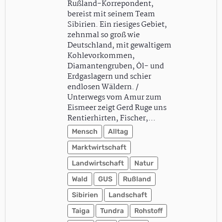
Rußland-Korrepondent,
bereist mit seinem Team
Sibirien. Ein riesiges Gebiet,
zehnmal so groß wie
Deutschland, mit gewaltigem
Kohlevorkommen,
Diamantengruben, Öl- und
Erdgaslagern und schier
endlosen Wäldern. /
Unterwegs vom Amur zum
Eismeer zeigt Gerd Ruge uns
Rentierhirten, Fischer,…
Mensch
Alltag
Marktwirtschaft
Landwirtschaft
Natur
Wald
GUS
Rußland
Sibirien
Landschaft
Taiga
Tundra
Rohstoff