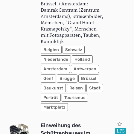
Brüssel. / Amsterdam:
Damrak Centrum (Zentrum
Amsterdams), Straßenbilder,
Menschen, "Grand Hotel
Krasnapolsky", Menschen
mit Fotoapparaten, Tauben,
Koninklijk…
Belgien
Schweiz
Niederlande
Holland
Amsterdam
Antwerpen
Genf
Brügge
Brüssel
Baukunst
Reisen
Stadt
Porträt
Tourismus
Marktplatz
Einweihung des
LFS
Schützenhauses im