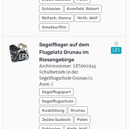
Schlesien
Kronfeld, Robert
Reitsch, Hanna
Hirth, Wolf
Amateurfilm
Segelflieger auf dem
LFS
Flugplatz Grunau im
Riesengebirge
Archivnummer: LFS002945
Schulbetrieb in der
Segelflugschule Grunau (s.
Anm.).
Segelflugsport
Segelflugschule
Ausbildung
Grunau
Jeżów Sudecki
Polen
Schlesien
Hirth, Wolf