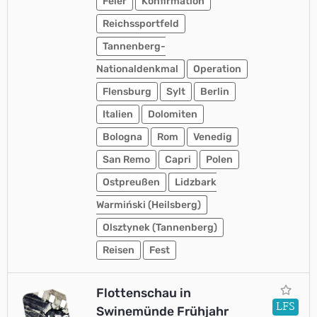
Feier
Konfirmation
Reichssportfeld
Tannenberg-
Nationaldenkmal
Operation
Flensburg
Sylt
Berlin
Italien
Dolomiten
Bologna
Rom
Venedig
San Remo
Capri
Polen
Ostpreußen
Lidzbark
Warmiński (Heilsberg)
Olsztynek (Tannenberg)
Reisen
Fest
Flottenschau in
LFS
Swinemünde Frühjahr