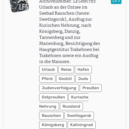
LFS
Archivnummer: LFS001792
Urlaub an der Ostsee im
Seebad Rauschen (heute:
Swetlogorsk), Ausflug zur
Kurischen Nehrung, nach
Königsberg, Danzig,
Tannenberg und zur
Marienburg, Besichtigung des
Hauptgestütus Trakehnen bei
Trakehnen sowie ein Ausflug
in die Masuren.
Urlaub
Reise
Hafen
Pferd
Gestüt
Jude
Judenverfolgung
Preußen
Ostpreußen
Kurische
Nehrung
Russland
Rauschen
Swetlogorsk
Königsberg
Kaliningrad