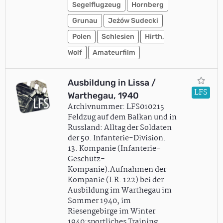
Segelflugzeug
Hornberg
Grunau
Jeżów Sudecki
Polen
Schlesien
Hirth,
Wolf
Amateurfilm
Ausbildung in Lissa /
LFS
Warthegau, 1940
Archivnummer: LFS010215
Feldzug auf dem Balkan und in
Russland: Alltag der Soldaten
der 50. Infanterie-Division.
13. Kompanie (Infanterie-
Geschütz-
Kompanie).Aufnahmen der
Kompanie (I.R. 122) bei der
Ausbildung im Warthegau im
Sommer 1940, im
Riesengebirge im Winter
1940:sportliches Training