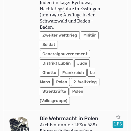
Juden im Lager Bychowa;
Nachkriegsjahre in Esslingen
(um 1950); Ausflüge in den
Schwarzwald und Baden-
Baden.
Zweiter Weltkrieg
Militär
Soldat
Generalgouvernement
Distrikt Lublin
Jude
Ghetto
Frankreich
Le
Mans
Polen
2. Weltkrieg
Streitkräfte
Polen
(Volksgruppe)
Die Wehrmacht in Polen
LFS
Archivnummer: LFS006881