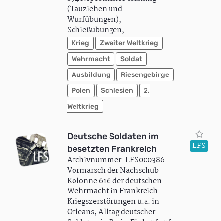
(Tauziehen und
Wurfübungen),
Schießübungen,…
Krieg
Zweiter Weltkrieg
Wehrmacht
Soldat
Ausbildung
Riesengebirge
Polen
Schlesien
2.
Weltkrieg
Deutsche Soldaten im
LFS
besetzten Frankreich
Archivnummer: LFS000386
Vormarsch der Nachschub-
Kolonne 616 der deutschen
Wehrmacht in Frankreich:
Kriegszerstörungen u.a. in
Orleans; Alltag deutscher