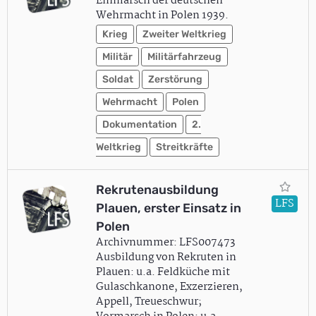
Einmarsch der deutschen
Wehrmacht in Polen 1939.
Krieg
Zweiter Weltkrieg
Militär
Militärfahrzeug
Soldat
Zerstörung
Wehrmacht
Polen
Dokumentation
2.
Weltkrieg
Streitkräfte
Rekrutenausbildung
LFS
Plauen, erster Einsatz in
Polen
Archivnummer: LFS007473
Ausbildung von Rekruten in
Plauen: u.a. Feldküche mit
Gulaschkanone, Exzerzieren,
Appell, Treueschwur;