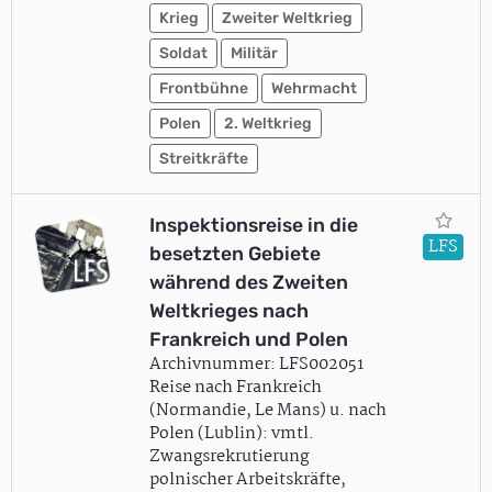
Krieg
Zweiter Weltkrieg
Soldat
Militär
Frontbühne
Wehrmacht
Polen
2. Weltkrieg
Streitkräfte
Inspektionsreise in die
LFS
besetzten Gebiete
während des Zweiten
Weltkrieges nach
Frankreich und Polen
Archivnummer: LFS002051
Reise nach Frankreich
(Normandie, Le Mans) u. nach
Polen (Lublin): vmtl.
Zwangsrekrutierung
polnischer Arbeitskräfte,