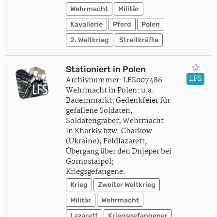
Wehrmacht
Militär
Kavallerie
Pferd
Polen
2. Weltkrieg
Streitkräfte
Stationiert in Polen
LFS
Archivnummer: LFS007486
Wehrmacht in Polen: u.a.
Bauernmarkt; Gedenkfeier für
gefallene Soldaten,
Soldatengräber; Wehrmacht
in Kharkiv bzw. Charkow
(Ukraine); Feldlazarett,
Übergang über den Dnjeper bei
Gornostaipol;
Kriegsgefangene.
Krieg
Zweiter Weltkrieg
Militär
Wehrmacht
Lazarett
Kriegsgefangener