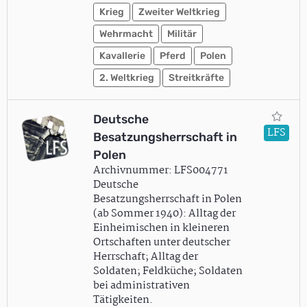
Krieg
Zweiter Weltkrieg
Wehrmacht
Militär
Kavallerie
Pferd
Polen
2. Weltkrieg
Streitkräfte
Deutsche
LFS
Besatzungsherrschaft in
Polen
Archivnummer: LFS004771
Deutsche
Besatzungsherrschaft in Polen
(ab Sommer 1940): Alltag der
Einheimischen in kleineren
Ortschaften unter deutscher
Herrschaft; Alltag der
Soldaten; Feldküche; Soldaten
bei administrativen
Tätigkeiten.