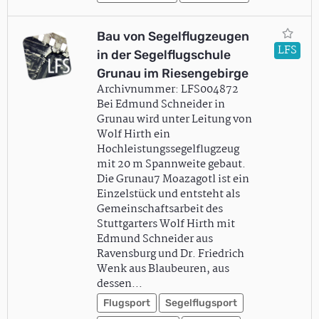
Bau von Segelflugzeugen
LFS
in der Segelflugschule
Grunau im Riesengebirge
Archivnummer: LFS004872
Bei Edmund Schneider in
Grunau wird unter Leitung von
Wolf Hirth ein
Hochleistungssegelflugzeug
mit 20 m Spannweite gebaut.
Die Grunau7 Moazagotl ist ein
Einzelstück und entsteht als
Gemeinschaftsarbeit des
Stuttgarters Wolf Hirth mit
Edmund Schneider aus
Ravensburg und Dr. Friedrich
Wenk aus Blaubeuren, aus
dessen…
Flugsport
Segelflugsport