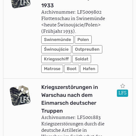
1933
Archivnummer: LFS009802
Flottenschau in Swinemünde
<heute Świnoujście/Polen>
(Frühjahr 1933).
Swinemünde
Polen
Świnoujście
Ostpreußen
Kriegsschiff
Soldat
Matrose
Boot
Hafen
Kriegszerstörungen in
LFS
Warschau nach dem
Einmarsch deutscher
Truppen
Archivnummer: LFS001883
Kriegszerstörungen durch die
deutsche Artillerie in