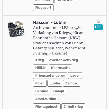
Flugsport
Hassum - Lublin
LFS
Archivnummer: LFS007480
Verladung von Kriegsgerät am
Bahnhof in Hassum (NRW),
Straßenansichten von Lublin;
Gefangenenlager, Wehrmacht
in Ismajil (Ukraine)
Krieg
Zweiter Weltkrieg
Militär
Wehrmacht
Kriegsgefangener
Lager
Polen
Lublin
Zamosc
Ukraine
Ismajil
Amateurfilm
Filmtagebuch
2. Weltkrieg