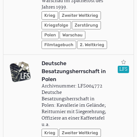
Warschau im Spätherbst des
Jahres 1939.
Krieg
Zweiter Weltkrieg
Kriegsfolge
Zerstörung
Polen
Warschau
Filmtagebuch
2. Weltkrieg
Deutsche
LFS
Besatzungsherrschaft in
Polen
Archivnummer: LFS004772
Deutsche
Besatzungsherrschaft in
Polen: Kavallerie im Gelände;
Reitturnier mit Siegerehrung;
Offiziere an einer Kaffeetafel
u.a.
Krieg
Zweiter Weltkrieg