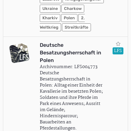
Ukraine
Charkow
Kharkiv
Polen
2.
Weltkrieg
Streitkräfte
Deutsche
LFS
Besatzungsherrschaft in
Polen
Archivnummer: LFS004773
Deutsche
Besatzungsherrschaft in
Polen: Alltag einer Einheit der
Kavallerie im besetzten Polen;
Soldaten und ihre Pferde im
Park eines Anwesens; Ausritt
im Gelände;
Hindernisparcour;
Bauarbeiten an
Pferdestallungen.