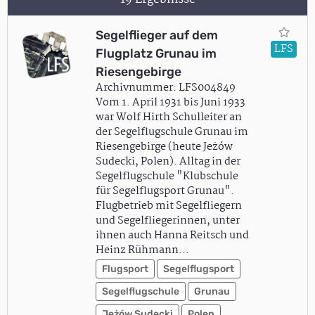
Segelflieger auf dem
LFS
Flugplatz Grunau im
Riesengebirge
Archivnummer: LFS004849
Vom 1. April 1931 bis Juni 1933
war Wolf Hirth Schulleiter an
der Segelflugschule Grunau im
Riesengebirge (heute Jeżów
Sudecki, Polen). Alltag in der
Segelflugschule "Klubschule
für Segelflugsport Grunau".
Flugbetrieb mit Segelfliegern
und Segelfliegerinnen, unter
ihnen auch Hanna Reitsch und
Heinz Rühmann…
Flugsport
Segelflugsport
Segelflugschule
Grunau
Jeżów Sudecki
Polen