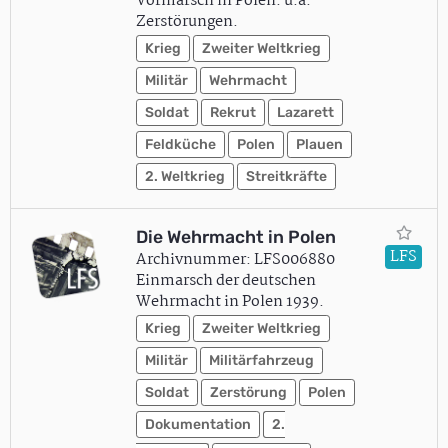
Vormarsch in Polen: u.a.
Zerstörungen.
Krieg
Zweiter Weltkrieg
Militär
Wehrmacht
Soldat
Rekrut
Lazarett
Feldküche
Polen
Plauen
2. Weltkrieg
Streitkräfte
Die Wehrmacht in Polen
LFS
Archivnummer: LFS006880
Einmarsch der deutschen
Wehrmacht in Polen 1939.
Krieg
Zweiter Weltkrieg
Militär
Militärfahrzeug
Soldat
Zerstörung
Polen
Dokumentation
2.