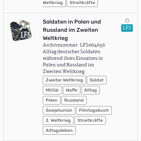
Weltkrieg
Streitkräfte
Soldaten in Polen und
LFS
Russland im Zweiten
Weltkrieg
Archivnummer: LFS004656
Alltag deutscher Soldaten
während ihres Einsatzes in
Polen und Russland im
Zweiten Weltkrieg.
Zweiter Weltkrieg
Soldat
Militär
Waffe
Alltag
Polen
Russland
Sowjetunion
Filmtagebuch
2. Weltkrieg
Streitkräfte
Alltagsleben