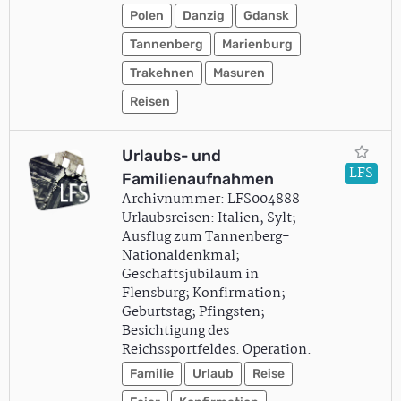
Polen
Danzig
Gdansk
Tannenberg
Marienburg
Trakehnen
Masuren
Reisen
Urlaubs- und
LFS
Familienaufnahmen
Archivnummer: LFS004888
Urlaubsreisen: Italien, Sylt;
Ausflug zum Tannenberg-
Nationaldenkmal;
Geschäftsjubiläum in
Flensburg; Konfirmation;
Geburtstag; Pfingsten;
Besichtigung des
Reichssportfeldes. Operation.
Familie
Urlaub
Reise