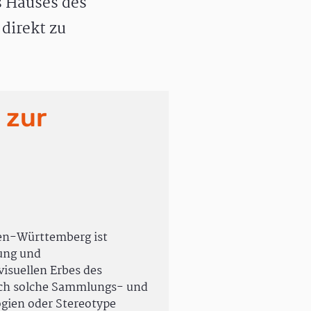
 Hauses des
direkt zu
 zur
en-Württemberg ist
rung und
isuellen Erbes des
uch solche Sammlungs- und
ogien oder Stereotype