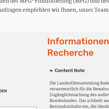
den der MFG-Filmförderung (MFG) und des
nfragen empfehlen wir Ihnen, unser Team 
Informationen
Recherche
Content Note
Die Landesfilmsammlung Bad
verantwortlich für die Bewah
IGEN
Zugänglichmachung des audiov
Bundeslandes. Das schließt a
Bestandsinhalte ein, die Ideol