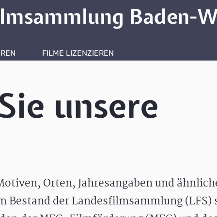
ilmsammlung Baden-W
HREN
FILME LIZENZIEREN
ONLINERECHERCHE
Sie unsere
otiven, Orten, Jahresangaben und ähnlic
m Bestand der Landesfilmsammlung (LFS) s