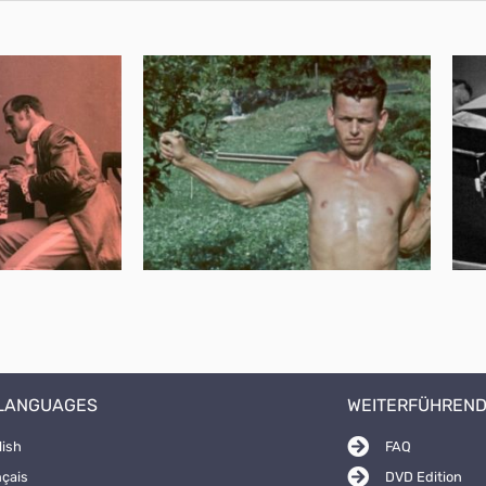
 LANGUAGES
WEITERFÜHREND
lish
FAQ
nçais
DVD Edition