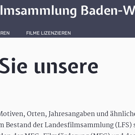
ilmsammlung Baden-W
HREN
FILME LIZENZIEREN
ONLINERECHERCHE
Sie unsere
otiven, Orten, Jahresangaben und ähnlic
m Bestand der Landesfilmsammlung (LFS) s