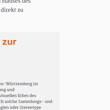
 Hauses des
direkt zu
 zur
en-Württemberg ist
rung und
isuellen Erbes des
uch solche Sammlungs- und
ogien oder Stereotype