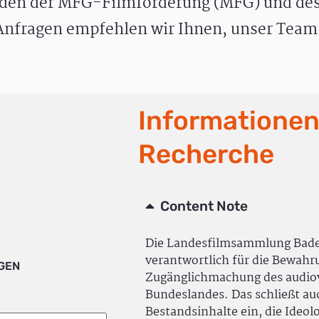
den der MFG-Filmförderung (MFG) und des
nfragen empfehlen wir Ihnen, unser Team 
Informationen
Recherche
Content Note
Die Landesfilmsammlung Bad
verantwortlich für die Bewah
IGEN
Zugänglichmachung des audiov
Bundeslandes. Das schließt a
Bestandsinhalte ein, die Ideol