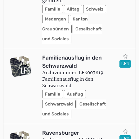
gefüttert.
Familie
Alltag
Schweiz
Medergen
Kanton
Graubünden
Gesellschaft
und Soziales
Familienausflug in den
LFS
Schwarzwald
Archivnummer: LFS007819
Familienausflug in den
Schwarzwald.
Familie
Ausflug
Schwarzwald
Gesellschaft
und Soziales
Ravensburger
LFS