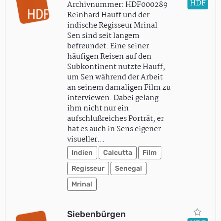
HDF
Archivnummer: HDF000289
Reinhard Hauff und der
indische Regisseur Mrinal
Sen sind seit langem
befreundet. Eine seiner
häufigen Reisen auf den
Subkontinent nutzte Hauff,
um Sen während der Arbeit
an seinem damaligen Film zu
interviewen. Dabei gelang
ihm nicht nur ein
aufschlußreiches Porträt, er
hat es auch in Sens eigener
visueller…
Indien
Calcutta
Film
Regisseur
Senegal
Mrinal
Siebenbürgen