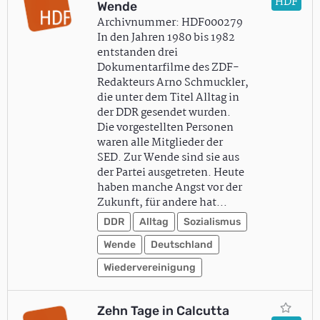
HDF
Wende
Archivnummer: HDF000279
In den Jahren 1980 bis 1982
entstanden drei
Dokumentarfilme des ZDF-
Redakteurs Arno Schmuckler,
die unter dem Titel Alltag in
der DDR gesendet wurden.
Die vorgestellten Personen
waren alle Mitglieder der
SED. Zur Wende sind sie aus
der Partei ausgetreten. Heute
haben manche Angst vor der
Zukunft, für andere hat…
DDR
Alltag
Sozialismus
Wende
Deutschland
Wiedervereinigung
Zehn Tage in Calcutta