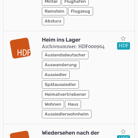
Militär
Flughafen
Ramstein
Flugzeug
Absturz
Heim ins Lager
HDF
Archivnummer: HDF000964
Auslandsdeutscher
Auswanderung
Aussiedler
Spätaussiedler
Heimatvertriebener
Wohnen
Haus
Aussiedlerwohnheim
Wiedersehen nach der