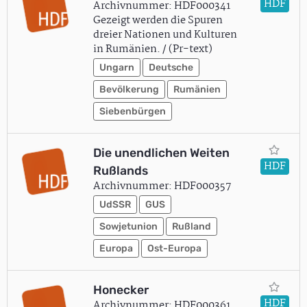
HDF
Archivnummer: HDF000341
Gezeigt werden die Spuren
dreier Nationen und Kulturen
in Rumänien. / (Pr-text)
Ungarn
Deutsche
Bevölkerung
Rumänien
Siebenbürgen
Die unendlichen Weiten
HDF
Rußlands
Archivnummer: HDF000357
UdSSR
GUS
Sowjetunion
Rußland
Europa
Ost-Europa
Honecker
HDF
Archivnummer: HDF000361