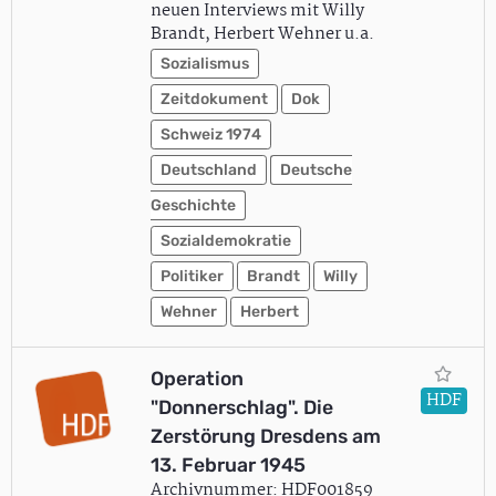
neuen Interviews mit Willy
Brandt, Herbert Wehner u.a.
Sozialismus
Zeitdokument
Dok
Schweiz 1974
Deutschland
Deutsche
Geschichte
Sozialdemokratie
Politiker
Brandt
Willy
Wehner
Herbert
Operation
HDF
"Donnerschlag". Die
Zerstörung Dresdens am
13. Februar 1945
Archivnummer: HDF001859