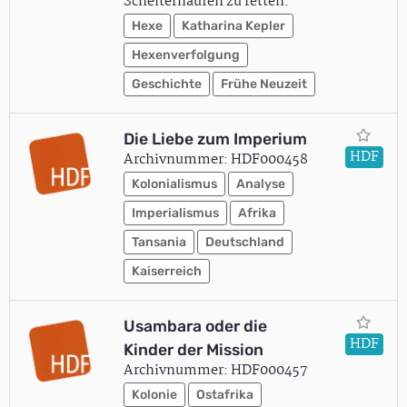
Scheiterhaufen zu retten.
Hexe
Katharina Kepler
Hexenverfolgung
Geschichte
Frühe Neuzeit
Die Liebe zum Imperium
HDF
Archivnummer: HDF000458
Kolonialismus
Analyse
Imperialismus
Afrika
Tansania
Deutschland
Kaiserreich
Usambara oder die
HDF
Kinder der Mission
Archivnummer: HDF000457
Kolonie
Ostafrika