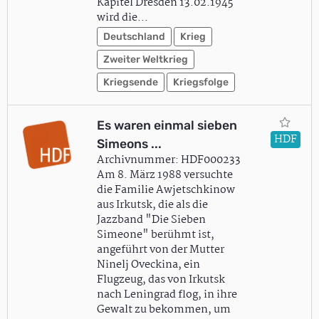
Kapitel Dresden 13.02.1945
wird die…
Deutschland
Krieg
Zweiter Weltkrieg
Kriegsende
Kriegsfolge
Es waren einmal sieben
HDF
Simeons ...
Archivnummer: HDF000233
Am 8. März 1988 versuchte
die Familie Awjetschkinow
aus Irkutsk, die als die
Jazzband "Die Sieben
Simeone" berühmt ist,
angeführt von der Mutter
Ninelj Oveckina, ein
Flugzeug, das von Irkutsk
nach Leningrad flog, in ihre
Gewalt zu bekommen, um