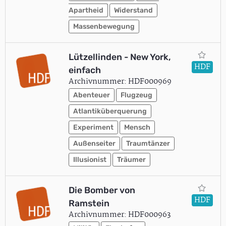
Apartheid
Widerstand
Massenbewegung
Lützellinden - New York,
HDF
einfach
Archivnummer: HDF000969
Abenteuer
Flugzeug
Atlantiküberquerung
Experiment
Mensch
Außenseiter
Traumtänzer
Illusionist
Träumer
Die Bomber von
HDF
Ramstein
Archivnummer: HDF000963