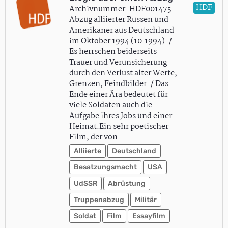
HDF
Archivnummer: HDF001475
Abzug alliierter Russen und
Amerikaner aus Deutschland
im Oktober 1994 (10.1994). /
Es herrschen beiderseits
Trauer und Verunsicherung
durch den Verlust alter Werte,
Grenzen, Feindbilder. / Das
Ende einer Ära bedeutet für
viele Soldaten auch die
Aufgabe ihres Jobs und einer
Heimat.Ein sehr poetischer
Film, der von…
Alliierte
Deutschland
Besatzungsmacht
USA
UdSSR
Abrüstung
Truppenabzug
Militär
Soldat
Film
Essayfilm