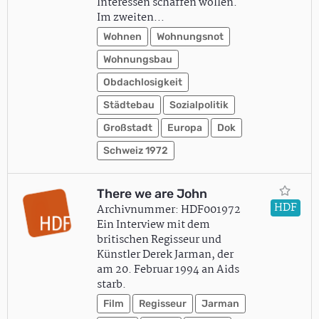
Interessen schaffen wollen.
Im zweiten…
Wohnen
Wohnungsnot
Wohnungsbau
Obdachlosigkeit
Städtebau
Sozialpolitik
Großstadt
Europa
Dok
Schweiz 1972
There we are John
HDF
Archivnummer: HDF001972
Ein Interview mit dem
britischen Regisseur und
Künstler Derek Jarman, der
am 20. Februar 1994 an Aids
starb.
Film
Regisseur
Jarman