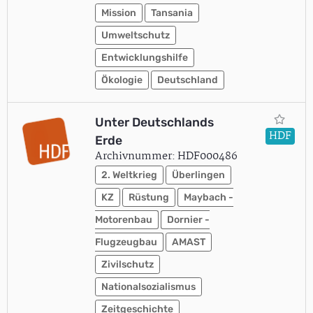
Mission
Tansania
Umweltschutz
Entwicklungshilfe
Ökologie
Deutschland
Unter Deutschlands
HDF
Erde
Archivnummer: HDF000486
2. Weltkrieg
Überlingen
KZ
Rüstung
Maybach -
Motorenbau
Dornier -
Flugzeugbau
AMAST
Zivilschutz
Nationalsozialismus
Zeitgeschichte