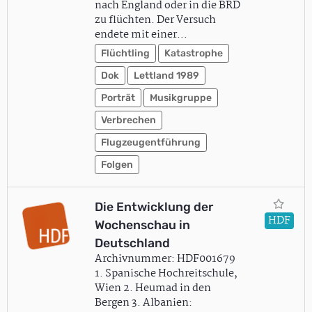
nach England oder in die BRD
zu flüchten. Der Versuch
endete mit einer…
Flüchtling
Katastrophe
Dok
Lettland 1989
Porträt
Musikgruppe
Verbrechen
Flugzeugentführung
Folgen
Die Entwicklung der
HDF
Wochenschau in
Deutschland
Archivnummer: HDF001679
1. Spanische Hochreitschule,
Wien 2. Heumad in den
Bergen 3. Albanien: