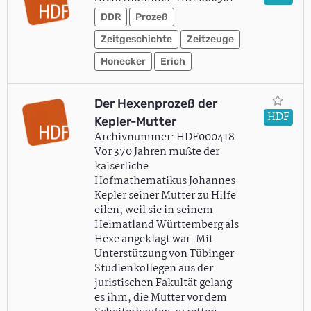
DDR
Prozeß
Zeitgeschichte
Zeitzeuge
Honecker
Erich
Der Hexenprozeß der
HDF
Kepler-Mutter
Archivnummer: HDF000418
Vor 370 Jahren mußte der
kaiserliche
Hofmathematikus Johannes
Kepler seiner Mutter zu Hilfe
eilen, weil sie in seinem
Heimatland Württemberg als
Hexe angeklagt war. Mit
Unterstützung von Tübinger
Studienkollegen aus der
juristischen Fakultät gelang
es ihm, die Mutter vor dem