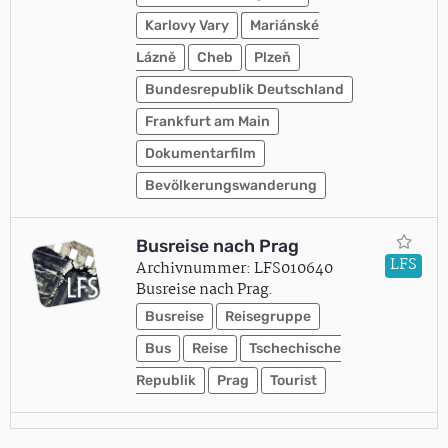
Karlovy Vary
Mariánské
Láznĕ
Cheb
Plzeň
Bundesrepublik Deutschland
Frankfurt am Main
Dokumentarfilm
Bevölkerungswanderung
Busreise nach Prag
LFS
Archivnummer: LFS010640
Busreise nach Prag.
Busreise
Reisegruppe
Bus
Reise
Tschechische
Republik
Prag
Tourist