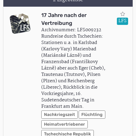
17 Jahre nach der
LFS
Vertreibung
Archivnummer: LFS009232
Rundreise durch Tschechien:
Stationen u.a. in Karlsbad
(Karlovy Vary) Marienbad
(Mariánské Lázně) und
Franzensbad (Františkovy
Lázně) aber auch Eger (Cheb),
Trautenau (Trutnov), Pilsen
(Plzen) und Reichenberg
(Liberec); Rückblick in die
Vorkriegsjahre; 16.
Sudetendeutscher Tag in
Frankfurt am Main.
Nachkriegszeit
Flüchtling
Heimatvertriebener
Tschechische Republik