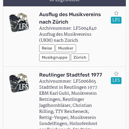
Ausflug des Musikvereins
LFS
nach Zürich
Archivnummer: LFS004840
Ausflug des Musikvereins
(UKM) nach Zürich.
Reise
Musiker
Musikgruppe
Zürich
Reutlinger Stadtfest 1977
LFS
Archivnummer: LFS006865
Stadtfest in Reutlingen 1977:
EBM Karl Guhl; Musikverein
Betzingen; Reutlinger
Jagdhornbläser; Christian
Rilling; TTV Reicheneck;
Rettig-Vesper; Musikverein
Sondelfingen; Holzofenbrot