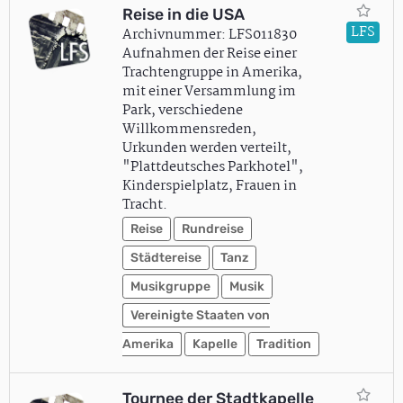
Reise in die USA
LFS
Archivnummer: LFS011830
Aufnahmen der Reise einer
Trachtengruppe in Amerika,
mit einer Versammlung im
Park, verschiedene
Willkommensreden,
Urkunden werden verteilt,
"Plattdeutsches Parkhotel",
Kinderspielplatz, Frauen in
Tracht.
Reise
Rundreise
Städtereise
Tanz
Musikgruppe
Musik
Vereinigte Staaten von
Amerika
Kapelle
Tradition
Tournee der Stadtkapelle