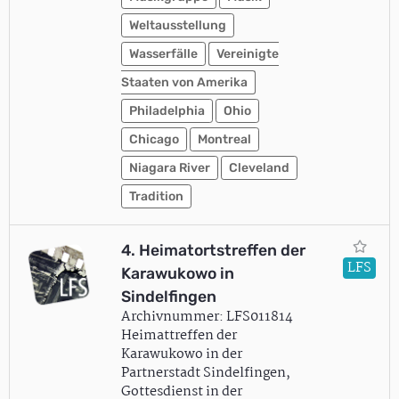
Weltausstellung
Wasserfälle
Vereinigte
Staaten von Amerika
Philadelphia
Ohio
Chicago
Montreal
Niagara River
Cleveland
Tradition
4. Heimatortstreffen der
LFS
Karawukowo in
Sindelfingen
Archivnummer: LFS011814
Heimattreffen der
Karawukowo in der
Partnerstadt Sindelfingen,
Gottesdienst in der