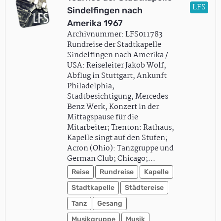
LFS
Sindelfingen nach
Amerika 1967
Archivnummer: LFS011783
Rundreise der Stadtkapelle
Sindelfingen nach Amerika /
USA: Reiseleiter Jakob Wolf,
Abflug in Stuttgart, Ankunft
Philadelphia,
Stadtbesichtigung, Mercedes
Benz Werk, Konzert in der
Mittagspause für die
Mitarbeiter; Trenton: Rathaus,
Kapelle singt auf den Stufen;
Acron (Ohio): Tanzgruppe und
German Club; Chicago;…
Reise
Rundreise
Kapelle
Stadtkapelle
Städtereise
Tanz
Gesang
Musikgruppe
Musik