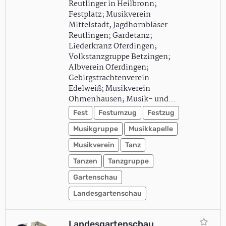
Reutlinger in Heilbronn;
Festplatz; Musikverein
Mittelstadt; Jagdhornbläser
Reutlingen; Gardetanz;
Liederkranz Oferdingen;
Volkstanzgruppe Betzingen;
Albverein Oferdingen;
Gebirgstrachtenverein
Edelweiß; Musikverein
Ohmenhausen; Musik- und…
Fest
Festumzug
Festzug
Musikgruppe
Musikkapelle
Musikverein
Tanz
Tanzen
Tanzgruppe
Gartenschau
Landesgartenschau
Landesgartenschau