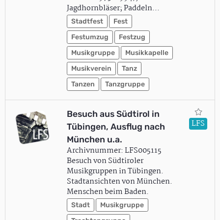
Jagdhornbläser; Paddeln…
Stadtfest
Fest
Festumzug
Festzug
Musikgruppe
Musikkapelle
Musikverein
Tanz
Tanzen
Tanzgruppe
Besuch aus Südtirol in
LFS
Tübingen, Ausflug nach
München u.a.
Archivnummer: LFS005115
Besuch von Südtiroler
Musikgruppen in Tübingen.
Stadtansichten von München.
Menschen beim Baden.
Stadt
Musikgruppe