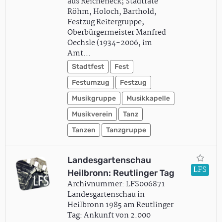
aus Reicheneck; Stadträte
Röhm, Holoch, Barthold,
Festzug Reitergruppe;
Oberbürgermeister Manfred
Oechsle (1934-2006, im
Amt…
Stadtfest
Fest
Festumzug
Festzug
Musikgruppe
Musikkapelle
Musikverein
Tanz
Tanzen
Tanzgruppe
Landesgartenschau
LFS
Heilbronn: Reutlinger Tag
Archivnummer: LFS006871
Landesgartenschau in
Heilbronn 1985 am Reutlinger
Tag: Ankunft von 2.000