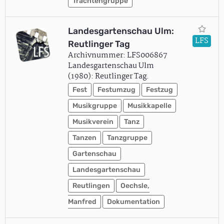
Trachtengruppe
Landesgartenschau Ulm:
LFS
Reutlinger Tag
Archivnummer: LFS006867
Landesgartenschau Ulm
(1980): Reutlinger Tag.
Fest
Festumzug
Festzug
Musikgruppe
Musikkapelle
Musikverein
Tanz
Tanzen
Tanzgruppe
Gartenschau
Landesgartenschau
Reutlingen
Oechsle,
Manfred
Dokumentation