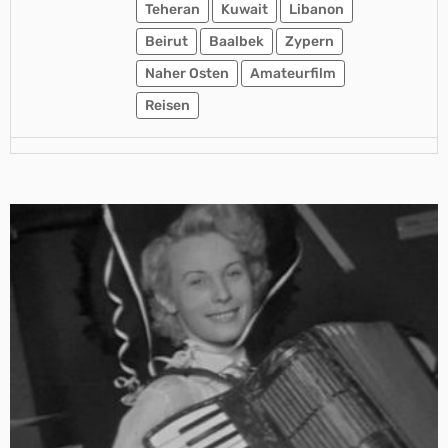
Teheran
Kuwait
Libanon
Beirut
Baalbek
Zypern
Naher Osten
Amateurfilm
Reisen