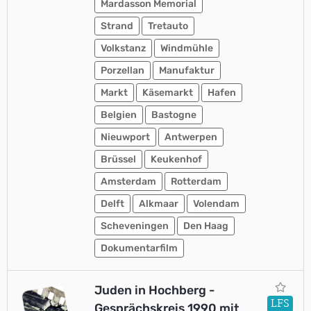
Mardasson Memorial
Strand
Tretauto
Volkstanz
Windmühle
Porzellan
Manufaktur
Markt
Käsemarkt
Hafen
Belgien
Bastogne
Nieuwport
Antwerpen
Brüssel
Keukenhof
Amsterdam
Rotterdam
Delft
Alkmaar
Volendam
Scheveningen
Den Haag
Dokumentarfilm
Juden in Hochberg -
LFS
Gesprächskreis 1990 mit