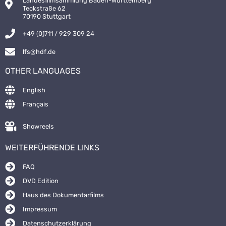
Landesfilmsammlung Baden-Württemberg
Teckstraße 62
70190 Stuttgart
+49 (0)711 / 929 309 24
lfs@hdf.de
OTHER LANGUAGES
English
Français
Showreels
WEITERFÜHRENDE LINKS
FAQ
DVD Edition
Haus des Dokumentarfilms
Impressum
Datenschutzerklärung