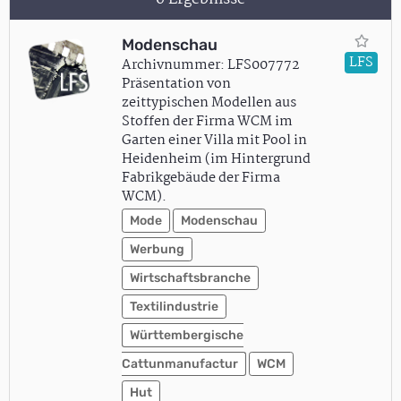
Modenschau
LFS
Archivnummer: LFS007772
Präsentation von
zeittypischen Modellen aus
Stoffen der Firma WCM im
Garten einer Villa mit Pool in
Heidenheim (im Hintergrund
Fabrikgebäude der Firma
WCM).
Mode
Modenschau
Werbung
Wirtschaftsbranche
Textilindustrie
Württembergische
Cattunmanufactur
WCM
Hut