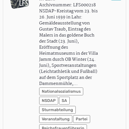
Archivnummer: LFS000218
NSDAP-Kreistag vom 23. bis
26. Juni 1939 in Lahr:
Gemäldeausstellung von
Gustav Traub, Eintrag des
Malers in das goldene Buch
der Stadt (23. Juni),
Eröffnung des
Heimatmuseums in der Villa
Jamm durch OB Winter (24.
Juni), Sportveranstaltungen
(Leichtathletik und Fußball)
auf dem Sportplatz an der
Dammenmühle,…
Nationalsozialismus
NSDAP
SA
Sturmabteilung
Veranstaltung
Partei
Reichsfrauenführerin