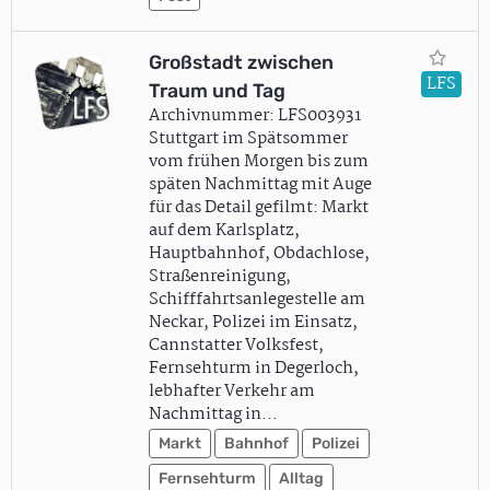
Großstadt zwischen
LFS
Traum und Tag
Archivnummer: LFS003931
Stuttgart im Spätsommer
vom frühen Morgen bis zum
späten Nachmittag mit Auge
für das Detail gefilmt: Markt
auf dem Karlsplatz,
Hauptbahnhof, Obdachlose,
Straßenreinigung,
Schifffahrtsanlegestelle am
Neckar, Polizei im Einsatz,
Cannstatter Volksfest,
Fernsehturm in Degerloch,
lebhafter Verkehr am
Nachmittag in…
Markt
Bahnhof
Polizei
Fernsehturm
Alltag