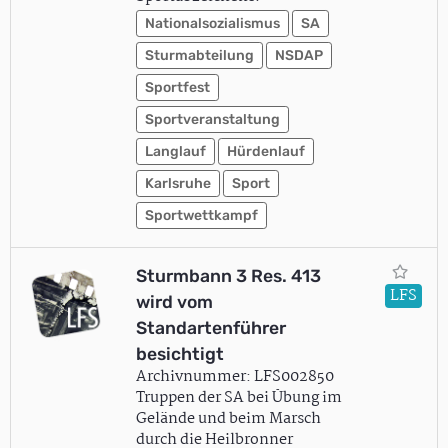
Nationalsozialismus
SA
Sturmabteilung
NSDAP
Sportfest
Sportveranstaltung
Langlauf
Hürdenlauf
Karlsruhe
Sport
Sportwettkampf
Sturmbann 3 Res. 413
LFS
wird vom
Standartenführer
besichtigt
Archivnummer: LFS002850
Truppen der SA bei Übung im
Gelände und beim Marsch
durch die Heilbronner