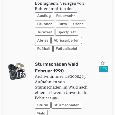
Bönnigheim; Verlegen von
Rohren inmitten der…
Ausflug
Feuerwehr
Brunnen
Turm
Kirche
Turnfest
Sportplatz
Abriss
Abrissarbeiten
Fußball
Fußballspiel
Sturmschäden Wald
LFS
Februar 1990
Archivnummer: LFS008465
Aufnahmen von
Sturmschäden im Wald nach
einem schweren Unwetter im
Februar 1990.
Sturm
Sturmschaden
Wald