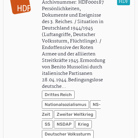
HDF
Archivnummer: HDF000187
Persönlichkeiten,
Dokumente und Ereignisse
des 3. Reiches. / Situation in
Deutschland 1944/1945
(Luftangriffe, Deutscher
Volkssturm, Flüchtlinge). /
Endoffensive der Roten
Armee und der alliierten
Streitkräfte 1945.Ermordung
von Benito Mussolini durch
italienische Partisanen
28.04.1944.Bedingungslose
deutsche…
Drittes Reich
Nationalsozialismus
NS-
Zeit
Zweiter Weltkrieg
SS
NSDAP
Krieg
Deutscher Volkssturm