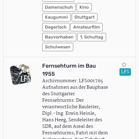
Damenschuh
Kino
Kaugummi
Stuttgart
Degerloch
Amateurfilm
Bauvorhaben
1. Schultag
Schulwesen
Fernsehturm im Bau
LFS
1955
Archivnummer: LFS001765
Aufnahmen aus der Bauphase
des Stuttgarter
Fernsehturms: Der
verantwortliche Bauleiter,
Dipl.-Ing. Erwin Heinle,
Hans Heeg, Sendeleiter des
SDR, auf dem Areal des
Fernsehturms; Fahrt mit dem