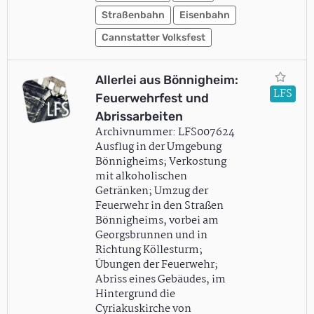
Straßenbahn
Eisenbahn
Cannstatter Volksfest
Allerlei aus Bönnigheim:
LFS
Feuerwehrfest und
Abrissarbeiten
Archivnummer: LFS007624
Ausflug in der Umgebung
Bönnigheims; Verkostung
mit alkoholischen
Getränken; Umzug der
Feuerwehr in den Straßen
Bönnigheims, vorbei am
Georgsbrunnen und in
Richtung Köllesturm;
Übungen der Feuerwehr;
Abriss eines Gebäudes, im
Hintergrund die
Cyriakuskirche von