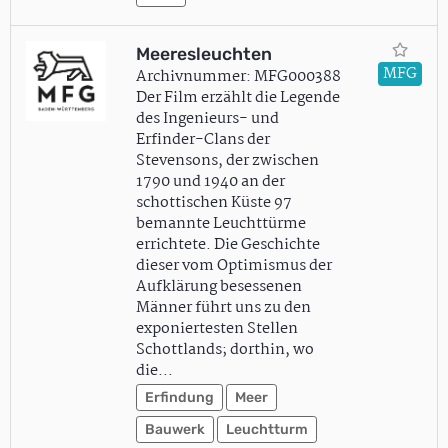
Meeresleuchten
MFG
Archivnummer: MFG000388
Der Film erzählt die Legende
des Ingenieurs- und
Erfinder-Clans der
Stevensons, der zwischen
1790 und 1940 an der
schottischen Küste 97
bemannte Leuchttürme
errichtete. Die Geschichte
dieser vom Optimismus der
Aufklärung besessenen
Männer führt uns zu den
exponiertesten Stellen
Schottlands; dorthin, wo
die…
Erfindung
Meer
Bauwerk
Leuchtturm