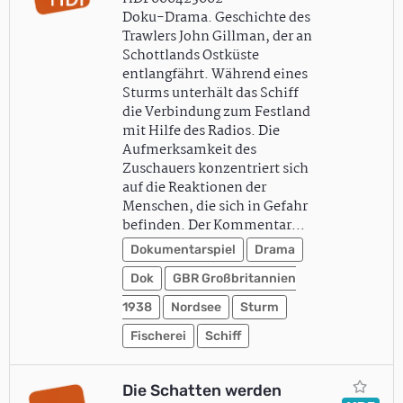
Doku-Drama. Geschichte des
Trawlers John Gillman, der an
Schottlands Ostküste
entlangfährt. Während eines
Sturms unterhält das Schiff
die Verbindung zum Festland
mit Hilfe des Radios. Die
Aufmerksamkeit des
Zuschauers konzentriert sich
auf die Reaktionen der
Menschen, die sich in Gefahr
befinden. Der Kommentar…
Dokumentarspiel
Drama
Dok
GBR Großbritannien
1938
Nordsee
Sturm
Fischerei
Schiff
Die Schatten werden