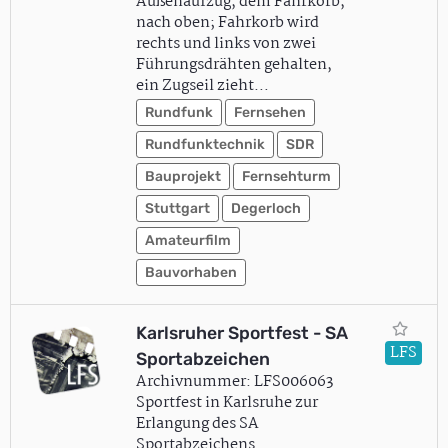
Außenaufzug, dem Fahrkorb,
nach oben; Fahrkorb wird
rechts und links von zwei
Führungsdrähten gehalten,
ein Zugseil zieht…
Rundfunk
Fernsehen
Rundfunktechnik
SDR
Bauprojekt
Fernsehturm
Stuttgart
Degerloch
Amateurfilm
Bauvorhaben
Karlsruher Sportfest - SA
LFS
Sportabzeichen
Archivnummer: LFS006063
Sportfest in Karlsruhe zur
Erlangung des SA
Sportabzeichens.