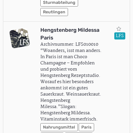
Sturmabteilung
Reutlingen
Hengstenberg Mildessa
LFS
Paris
Archivnummer: LFS010010
“Woanders, isst man anders.
In Paris ist man Choco
Champagne – Empfohlen
und probiert vom
Hengstenberg Rezeptstudio.
Worauf es hier besonders
ankommt ist ein gutes
Sauerkraut. Weinsauerkraut.
Hengstenberg
Milessa.”Slogan:
Hengstenberg Mildessa.
Vitaminstark immerfrisch.
Nahrungsmittel
Paris