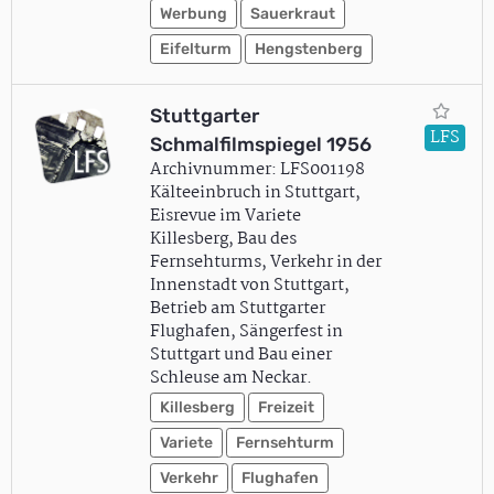
Werbung
Sauerkraut
Eifelturm
Hengstenberg
Stuttgarter
LFS
Schmalfilmspiegel 1956
Archivnummer: LFS001198
Kälteeinbruch in Stuttgart,
Eisrevue im Variete
Killesberg, Bau des
Fernsehturms, Verkehr in der
Innenstadt von Stuttgart,
Betrieb am Stuttgarter
Flughafen, Sängerfest in
Stuttgart und Bau einer
Schleuse am Neckar.
Killesberg
Freizeit
Variete
Fernsehturm
Verkehr
Flughafen