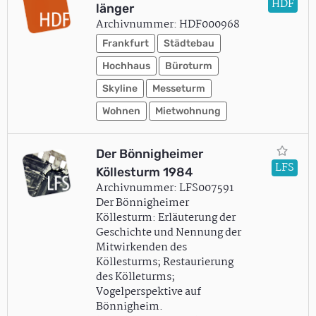
HDF
länger
Archivnummer: HDF000968
Frankfurt
Städtebau
Hochhaus
Büroturm
Skyline
Messeturm
Wohnen
Mietwohnung
Der Bönnigheimer
LFS
Köllesturm 1984
Archivnummer: LFS007591
Der Bönnigheimer
Köllesturm: Erläuterung der
Geschichte und Nennung der
Mitwirkenden des
Köllesturms; Restaurierung
des Kölleturms;
Vogelperspektive auf
Bönnigheim.