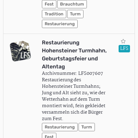
Fest
Brauchtum
Tradition
Turm
Restaurierung
Restaurierung
LFS
Hohensteiner Turmhahn,
Geburtstagsfeier und
Altentag
Archivnummer: LFS007607
Restaurierung des
Hohensteiner Turmhahns;
Jung und Alt sieht zu, wie der
Wetterhahn auf dem Turm
montiert wird; fein gekleidet
versammeln sich die Bürger
zum Fest.
Restaurierung
Turm
Fest