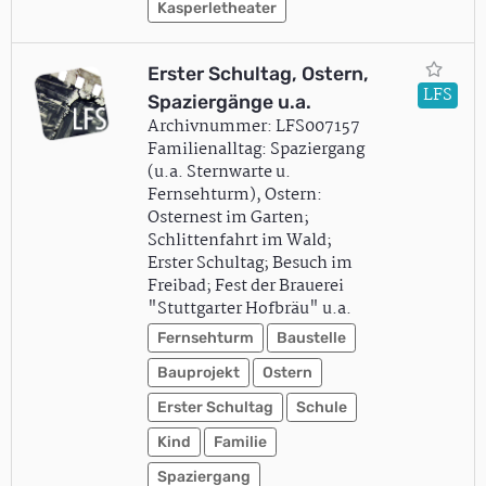
Kasperletheater
Erster Schultag, Ostern,
LFS
Spaziergänge u.a.
Archivnummer: LFS007157
Familienalltag: Spaziergang
(u.a. Sternwarte u.
Fernsehturm), Ostern:
Osternest im Garten;
Schlittenfahrt im Wald;
Erster Schultag; Besuch im
Freibad; Fest der Brauerei
"Stuttgarter Hofbräu" u.a.
Fernsehturm
Baustelle
Bauprojekt
Ostern
Erster Schultag
Schule
Kind
Familie
Spaziergang