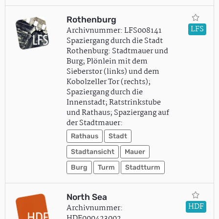
Rothenburg
LFS
Archivnummer: LFS008141
Spaziergang durch die Stadt
Rothenburg: Stadtmauer und
Burg; Plönlein mit dem
Sieberstor (links) und dem
Kobolzeller Tor (rechts);
Spaziergang durch die
Innenstadt; Ratstrinkstube
und Rathaus; Spaziergang auf
der Stadtmauer:
Rathaus
Stadt
Stadtansicht
Mauer
Burg
Turm
Stadtturm
North Sea
HDF
Archivnummer:
HDF000423002