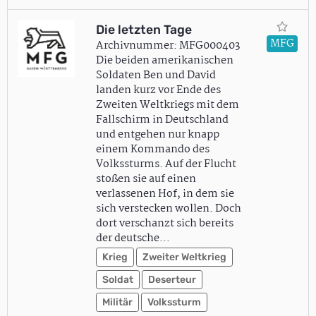
Die letzten Tage
MFG
Archivnummer: MFG000403
Die beiden amerikanischen
Soldaten Ben und David
landen kurz vor Ende des
Zweiten Weltkriegs mit dem
Fallschirm in Deutschland
und entgehen nur knapp
einem Kommando des
Volkssturms. Auf der Flucht
stoßen sie auf einen
verlassenen Hof, in dem sie
sich verstecken wollen. Doch
dort verschanzt sich bereits
der deutsche…
Krieg
Zweiter Weltkrieg
Soldat
Deserteur
Militär
Volkssturm