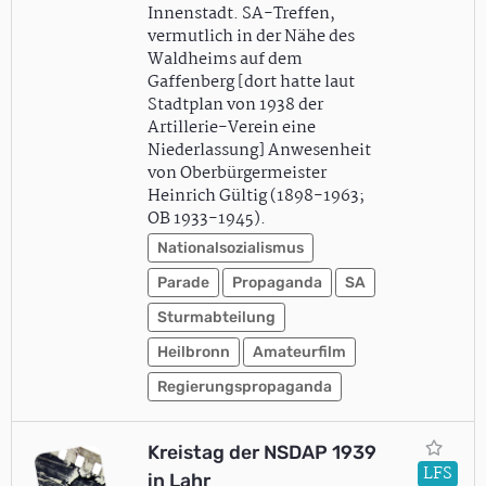
Innenstadt. SA-Treffen,
vermutlich in der Nähe des
Waldheims auf dem
Gaffenberg [dort hatte laut
Stadtplan von 1938 der
Artillerie-Verein eine
Niederlassung] Anwesenheit
von Oberbürgermeister
Heinrich Gültig (1898-1963;
OB 1933-1945).
Nationalsozialismus
Parade
Propaganda
SA
Sturmabteilung
Heilbronn
Amateurfilm
Regierungspropaganda
Kreistag der NSDAP 1939
LFS
in Lahr