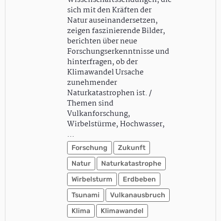
Wissenschaftssendungen, die
sich mit den Kräften der
Natur auseinandersetzen,
zeigen faszinierende Bilder,
berichten über neue
Forschungserkenntnisse und
hinterfragen, ob der
Klimawandel Ursache
zunehmender
Naturkatastrophen ist. /
Themen sind
Vulkanforschung,
Wirbelstürme, Hochwasser,
…
Forschung
Zukunft
Natur
Naturkatastrophe
Wirbelsturm
Erdbeben
Tsunami
Vulkanausbruch
Klima
Klimawandel