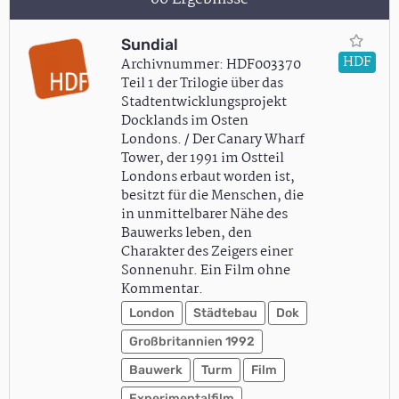
Sundial
HDF
Archivnummer: HDF003370
Teil 1 der Trilogie über das
Stadtentwicklungsprojekt
Docklands im Osten
Londons. / Der Canary Wharf
Tower, der 1991 im Ostteil
Londons erbaut worden ist,
besitzt für die Menschen, die
in unmittelbarer Nähe des
Bauwerks leben, den
Charakter des Zeigers einer
Sonnenuhr. Ein Film ohne
Kommentar.
London
Städtebau
Dok
Großbritannien 1992
Bauwerk
Turm
Film
Experimentalfilm