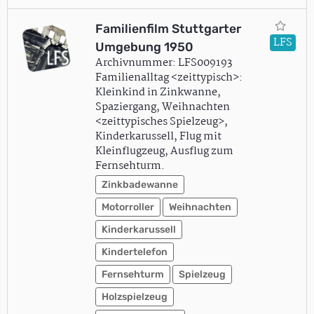
Familienfilm Stuttgarter
LFS
Umgebung 1950
Archivnummer: LFS009193
Familienalltag <zeittypisch>:
Kleinkind in Zinkwanne,
Spaziergang, Weihnachten
<zeittypisches Spielzeug>,
Kinderkarussell, Flug mit
Kleinflugzeug, Ausflug zum
Fernsehturm.
Zinkbadewanne
Motorroller
Weihnachten
Kinderkarussell
Kindertelefon
Fernsehturm
Spielzeug
Holzspielzeug