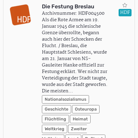
Die Festung Breslau
HDF
Archivnummer: HDF004500
Als die Rote Armee am 19.
Januar 1945 die schlesische
Grenze überrollte, begann
auch hier der Schrecken der
Flucht. / Breslau, die
Hauptstadt Schlesiens, wurde
am 21. Januar von NS-
Gauleiter Hanke offiziell zur
Festung erklärt. Wer nicht zur
Verteidigung der Stadt taugte,
wurde aus der Stadt geworfen.
Die meisten…
Nationalsozialismus
Geschichte
Osteuropa
Flüchtling
Heimat
Weltkrieg
Zweiter