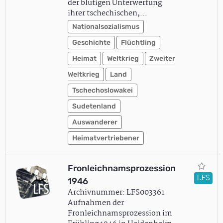
der blutigen Unterwerfung
ihrer tschechischen,…
Nationalsozialismus
Geschichte
Flüchtling
Heimat
Weltkrieg
Zweiter
Weltkrieg
Land
Tschechoslowakei
Sudetenland
Auswanderer
Heimatvertriebener
Fronleichnamsprozession
LFS
1946
Archivnummer: LFS003361
Aufnahmen der
Fronleichnamsprozession im