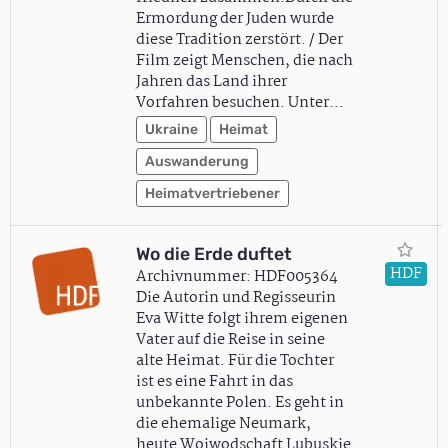
Ermordung der Juden wurde
diese Tradition zerstört. / Der
Film zeigt Menschen, die nach
Jahren das Land ihrer
Vorfahren besuchen. Unter…
Ukraine
Heimat
Auswanderung
Heimatvertriebener
Wo die Erde duftet
HDF
Archivnummer: HDF005364
Die Autorin und Regisseurin
Eva Witte folgt ihrem eigenen
Vater auf die Reise in seine
alte Heimat. Für die Tochter
ist es eine Fahrt in das
unbekannte Polen. Es geht in
die ehemalige Neumark,
heute Woiwodschaft Lubuskie