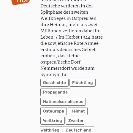
Mehr als 12 Millionen
Deutsche verlieren in der
Spätphase des zweiten
Weltkrieges in Ostpreußen
ihre Heimat, mehr als zwei
Millionen verlieren dabei ihr
Leben. / Im Herbst 1944 hatte
die sowjetische Rote Armee
erstmals deutsches Gebiet
erobert, das kleine
ostpreußische Dorf
Nemmersdorf wurde zum
Synonym für…
Geschichte
Flüchtling
Propaganda
Nationalsozialismus
Osteuropa
Heimat
Weltkrieg
Zweiter
Weltkrieg
Deutschland