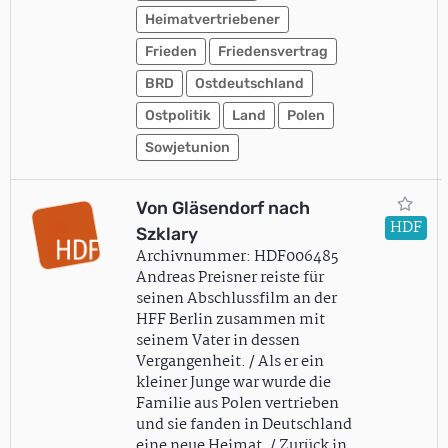
Heimatvertriebener
Frieden
Friedensvertrag
BRD
Ostdeutschland
Ostpolitik
Land
Polen
Sowjetunion
Von Gläsendorf nach
HDF
Szklary
Archivnummer: HDF006485
Andreas Preisner reiste für
seinen Abschlussfilm an der
HFF Berlin zusammen mit
seinem Vater in dessen
Vergangenheit. / Als er ein
kleiner Junge war wurde die
Familie aus Polen vertrieben
und sie fanden in Deutschland
eine neue Heimat. / Zurück in