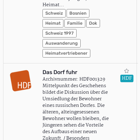
Heimat…
Schweiz
Bosnien
Heimat
Familie
Dok
Schweiz 1997
Auswanderung
Heimatvertriebener
Das Dorf fuhr
HDF
Archivnummer: HDF001329
Mittelpunkt des Geschehens
bildet die Diskussion über die
Umsiedlung der Bewohner
eines russischen Dorfes. Die
älteren, alteingesessenen
Bewohner wollen bleiben, die
Jüngeren sehen die Vorteile
des Aufbaus einer neuen
Zukunft. / Besonders