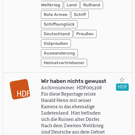
Weltkrieg
Land
Rußland
Rote Armee
Schiff
Schiffsunglück
Deutschland
Preußen
Ostpreußen
Auswanderung
Heimatvertriebener
Wir haben nichts gewusst
HDF
Archivnummer: HDF005398
Für diese Reportage reiste
Harald Henn mit seiner
Kamera in das ehemalige
Sudetenland. Hier befinden
sich die Ruinen alter Dörfer.
Nach dem Zweiten Weltkrieg
sind Deutsche aus dem Gebiet