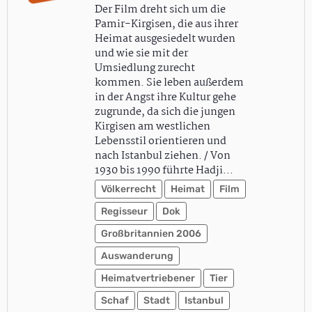
Der Film dreht sich um die
Pamir-Kirgisen, die aus ihrer
Heimat ausgesiedelt wurden
und wie sie mit der
Umsiedlung zurecht
kommen. Sie leben außerdem
in der Angst ihre Kultur gehe
zugrunde, da sich die jungen
Kirgisen am westlichen
Lebensstil orientieren und
nach Istanbul ziehen. / Von
1930 bis 1990 führte Hadji…
Völkerrecht
Heimat
Film
Regisseur
Dok
Großbritannien 2006
Auswanderung
Heimatvertriebener
Tier
Schaf
Stadt
Istanbul