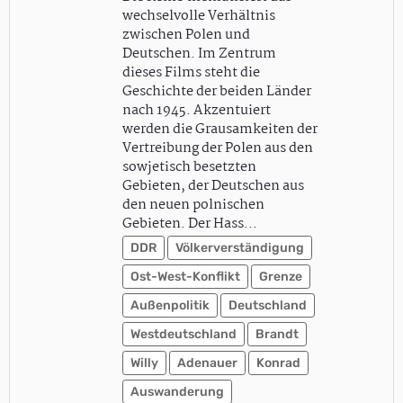
wechselvolle Verhältnis
zwischen Polen und
Deutschen. Im Zentrum
dieses Films steht die
Geschichte der beiden Länder
nach 1945. Akzentuiert
werden die Grausamkeiten der
Vertreibung der Polen aus den
sowjetisch besetzten
Gebieten, der Deutschen aus
den neuen polnischen
Gebieten. Der Hass…
DDR
Völkerverständigung
Ost-West-Konflikt
Grenze
Außenpolitik
Deutschland
Westdeutschland
Brandt
Willy
Adenauer
Konrad
Auswanderung