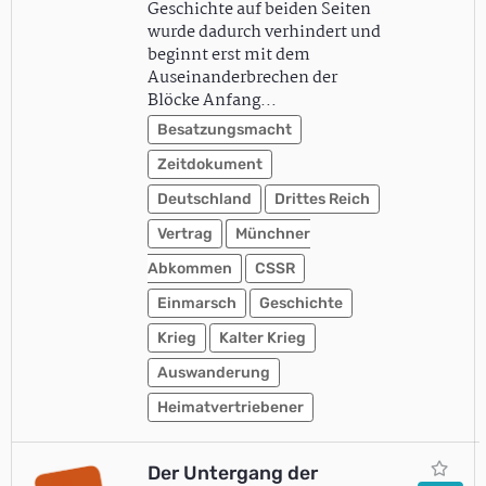
Geschichte auf beiden Seiten
wurde dadurch verhindert und
beginnt erst mit dem
Auseinanderbrechen der
Blöcke Anfang…
Besatzungsmacht
Zeitdokument
Deutschland
Drittes Reich
Vertrag
Münchner
Abkommen
CSSR
Einmarsch
Geschichte
Krieg
Kalter Krieg
Auswanderung
Heimatvertriebener
Der Untergang der