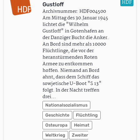
HDF
Gustloff
Archivnummer: HDF004500
Am Mittag des 30.Januar 1945
lichtet die "Wilhelm
Gustloff" in Gotenhafen an
der Danziger Bucht die Anker.
An Bord sind mehr als 10000
Flüchtlinge, die vor der
heranstürmenden Roten
Armee zu entkommen
hoffen. Niemand an Bord
ahnt, dass dem Schiff das
sowjetische U-Boot "S 13"
folgt. In der Nacht treffen
drei…
Nationalsozialismus
Geschichte
Flüchtling
Osteuropa
Heimat
Weltkrieg
Zweiter