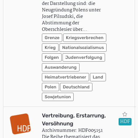
der Darstellung sind: die
Neugründung Polens unter
Josef Pilsudski, die
Abstimmung der
Oberschlesier über…
Grenze
Kriegsverbrechen
Krieg
Nationalsozialismus
Folgen
Judenverfolgung
Auswanderung
Heimatvertriebener
Land
Polen
Deutschland
Sowjetunion
Vertreibung, Erstarrung,
HDF
Versöhnung
Archivnummer: HDF005151
Die Reihe thematisiert das