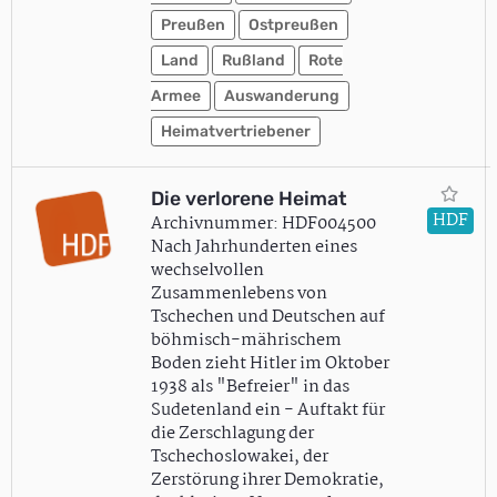
Preußen
Ostpreußen
Land
Rußland
Rote
Armee
Auswanderung
Heimatvertriebener
Die verlorene Heimat
HDF
Archivnummer: HDF004500
Nach Jahrhunderten eines
wechselvollen
Zusammenlebens von
Tschechen und Deutschen auf
böhmisch-mährischem
Boden zieht Hitler im Oktober
1938 als "Befreier" in das
Sudetenland ein - Auftakt für
die Zerschlagung der
Tschechoslowakei, der
Zerstörung ihrer Demokratie,