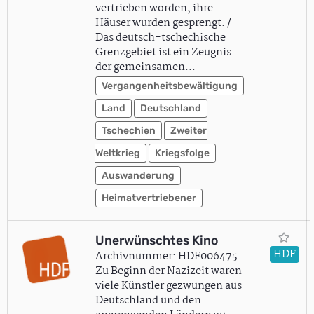
vertrieben worden, ihre
Häuser wurden gesprengt. /
Das deutsch-tschechische
Grenzgebiet ist ein Zeugnis
der gemeinsamen…
Vergangenheitsbewältigung
Land
Deutschland
Tschechien
Zweiter
Weltkrieg
Kriegsfolge
Auswanderung
Heimatvertriebener
Unerwünschtes Kino
HDF
Archivnummer: HDF006475
Zu Beginn der Nazizeit waren
viele Künstler gezwungen aus
Deutschland und den