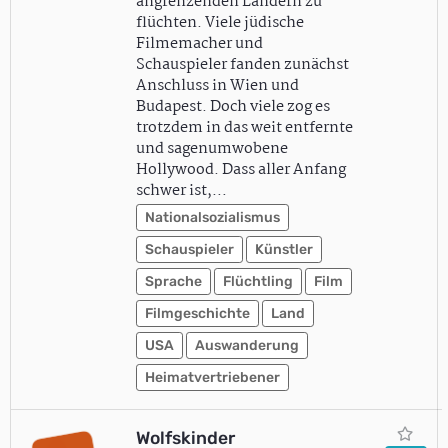
angrenzenden Ländern zu
flüchten. Viele jüdische
Filmemacher und
Schauspieler fanden zunächst
Anschluss in Wien und
Budapest. Doch viele zog es
trotzdem in das weit entfernte
und sagenumwobene
Hollywood. Dass aller Anfang
schwer ist,…
Nationalsozialismus
Schauspieler
Künstler
Sprache
Flüchtling
Film
Filmgeschichte
Land
USA
Auswanderung
Heimatvertriebener
Wolfskinder