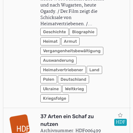
und nach Wugarten, heute
Ogardy. / Der Film zeigt die
Schicksale von
Heimatvertriebenen. /…
Geschichte
Biographie
Heimat
Armut
Vergangenheitsbewältigung
Auswanderung
Heimatvertriebener
Land
Polen
Deutschland
Ukraine
Weltkrieg
Kriegsfolge
37 Arten ein Schaf zu
HDF
nutzen
Archivnummer: HDF006499