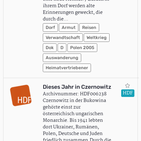
ihrem Dorf werden alte
Erinnerungen geweckt, die
durch die…
Dorf
Armut
Reisen
Verwandtschaft
Weltkrieg
Dok
D
Polen 2005
Auswanderung
Heimatvertriebener
Dieses Jahr in Czernowitz
HDF
Archivnummer: HDF006238
Czernowitz in der Bukowina
gehörte einst zur
österreichisch ungarischen
Monarchie. Bis 1941 lebten
dort Ukrainer, Rumänen,
Polen, Deutsche und Juden
friedlich zusammen.Durch die