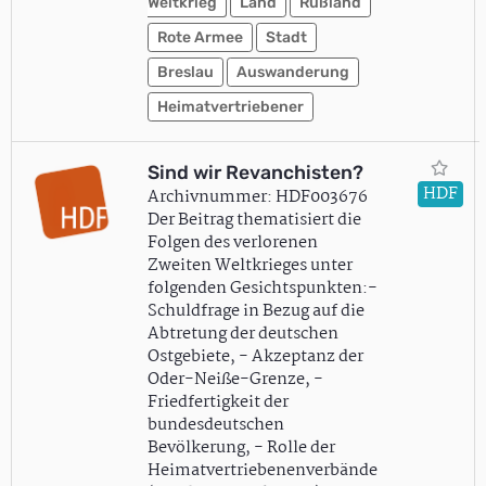
Weltkrieg
Land
Rußland
Rote Armee
Stadt
Breslau
Auswanderung
Heimatvertriebener
Sind wir Revanchisten?
HDF
Archivnummer: HDF003676
Der Beitrag thematisiert die
Folgen des verlorenen
Zweiten Weltkrieges unter
folgenden Gesichtspunkten:-
Schuldfrage in Bezug auf die
Abtretung der deutschen
Ostgebiete, - Akzeptanz der
Oder-Neiße-Grenze, -
Friedfertigkeit der
bundesdeutschen
Bevölkerung, - Rolle der
Heimatvertriebenenverbände