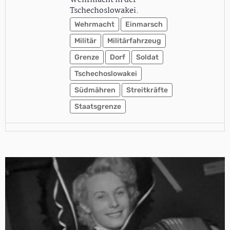
Wehrmacht in der
Tschechoslowakei.
Wehrmacht
Einmarsch
Militär
Militärfahrzeug
Grenze
Dorf
Soldat
Tschechoslowakei
Südmähren
Streitkräfte
Staatsgrenze