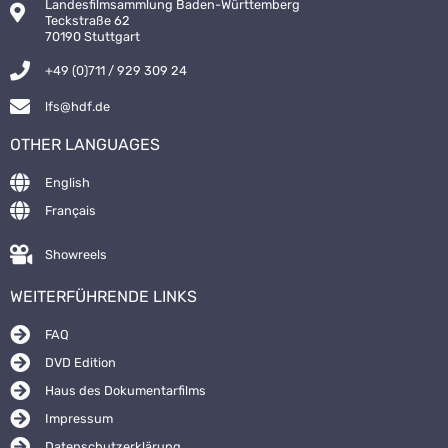
Landesfilmsammlung Baden-Württemberg
Teckstraße 62
70190 Stuttgart
+49 (0)711 / 929 309 24
lfs@hdf.de
OTHER LANGUAGES
English
Français
Showreels
WEITERFÜHRENDE LINKS
FAQ
DVD Edition
Haus des Dokumentarfilms
Impressum
Datenschutzerklärung