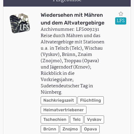
Wiedersehen mit Mähren
LFS
und dem Altvatergebirge
Archivnummer: LFS009231
Reise durch Mähren und das
Altvatergebirge mit Stationen
u.a. in Telsch (Telc), Wischau
(Vyskov), Brünn, Znaim
(Znojmo), Troppau (Opava)
und Jägerndorf (Krnov);
Rückblick in die
Vorkriegsjahre;
Sudetendeutscher Tag in
Nürnberg.
Nachkriegszeit
Flüchtling
Heimatvertriebener
Tschechien
Telc
Vyskov
Brünn
Znojmo
Opava