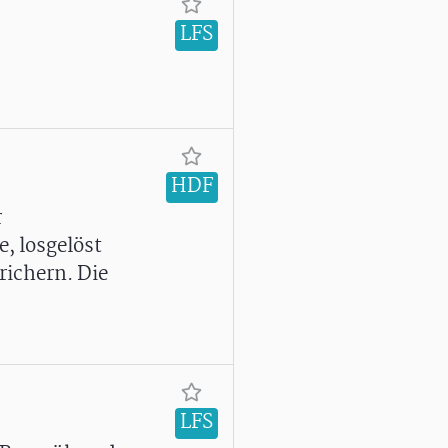
LFS
HDF
r
, losgelöst
richern. Die
LFS