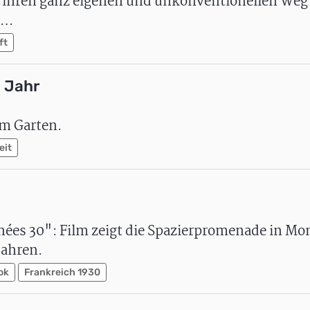
at ihren ganz eigenen und unkonventionellen Weg
il…
ft
n Jahr
em Garten.
eit
nées 30": Film zeigt die Spazierpromenade in Mo
Jahren.
ok
Frankreich 1930