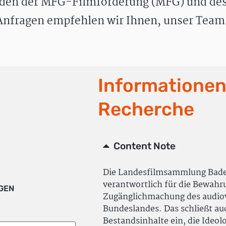
den der MFG-Filmförderung (MFG) und des
nfragen empfehlen wir Ihnen, unser Team 
Informationen
Recherche
Content Note
Die Landesfilmsammlung Bad
verantwortlich für die Bewah
IGEN
Zugänglichmachung des audiov
Bundeslandes. Das schließt a
Bestandsinhalte ein, die Ideol