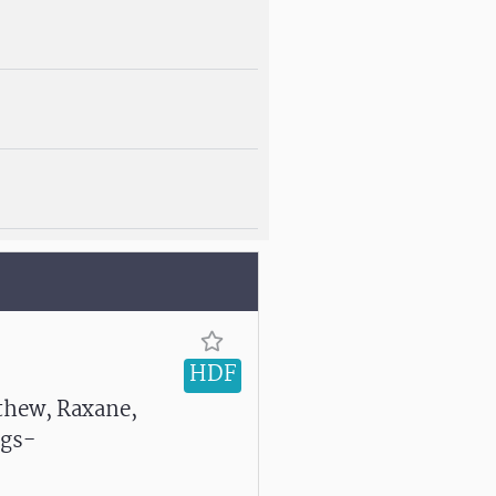
HDF
thew, Raxane,
ngs-