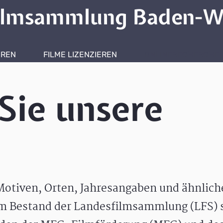
ilmsammlung Baden-W
HREN
FILME LIZENZIEREN
ONLINERECHERCHE
Sie unsere
otiven, Orten, Jahresangaben und ähnlic
m Bestand der Landesfilmsammlung (LFS) s