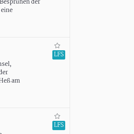
 Besprühen der
 eine
LFS
sel,
der
 Heß am
LFS