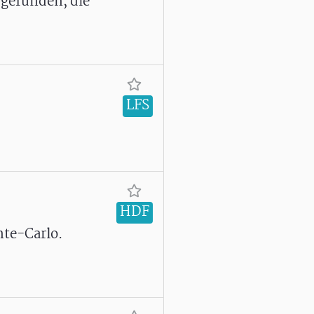
 gefunden, die
LFS
HDF
nte-Carlo.