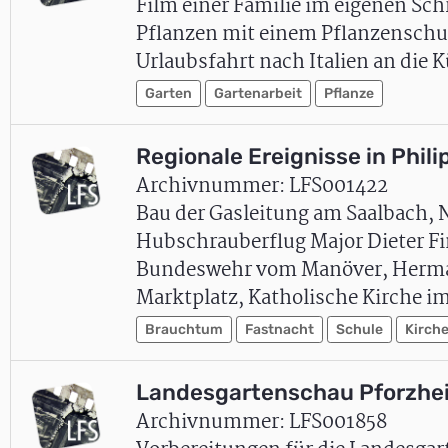
Film einer Familie im eigenen Sc
Pflanzen mit einem Pflanzenschu
Urlaubsfahrt nach Italien an die K
Garten
Gartenarbeit
Pflanze
Regionale Ereignisse in Phi
Archivnummer: LFS001422
Bau der Gasleitung am Saalbach, 
Hubschrauberflug Major Dieter Fi
Bundeswehr vom Manöver, Herman
Marktplatz, Katholische Kirche i
Brauchtum
Fastnacht
Schule
Kirch
Landesgartenschau Pforzhei
Archivnummer: LFS001858