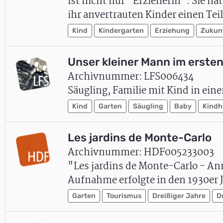
ist nicht nur "Erzieherin". Sie h
ihr anvertrauten Kinder einen Te
Kind
Kindergarten
Erziehung
Zukun
Unser kleiner Mann im erste
Archivnummer: LFS006434
Säugling, Familie mit Kind in ein
Kind
Garten
Säugling
Baby
Kindh
Les jardins de Monte-Carlo
Archivnummer: HDF005233003
"Les jardins de Monte-Carlo - An
Aufnahme erfolgte in den 1930er 
Garten
Tourismus
Dreißiger Jahre
D