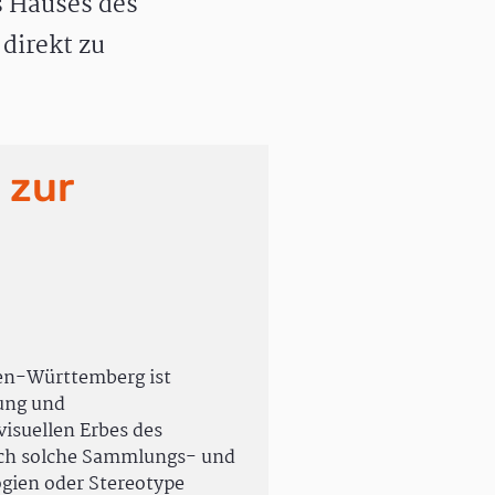
 Hauses des
direkt zu
 zur
en-Württemberg ist
rung und
isuellen Erbes des
uch solche Sammlungs- und
ogien oder Stereotype