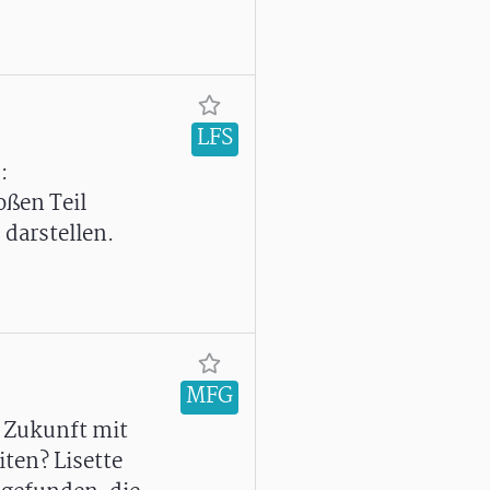
LFS
:
oßen Teil
 darstellen.
MFG
e Zukunft mit
ten? Lisette