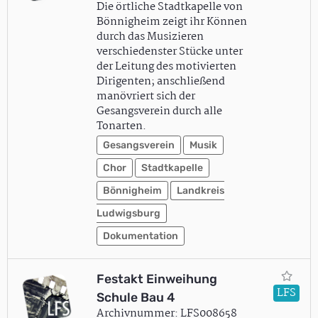
Die örtliche Stadtkapelle von
Bönnigheim zeigt ihr Können
durch das Musizieren
verschiedenster Stücke unter
der Leitung des motivierten
Dirigenten; anschließend
manövriert sich der
Gesangsverein durch alle
Tonarten.
Gesangsverein
Musik
Chor
Stadtkapelle
Bönnigheim
Landkreis
Ludwigsburg
Dokumentation
Festakt Einweihung
LFS
Schule Bau 4
Archivnummer: LFS008658