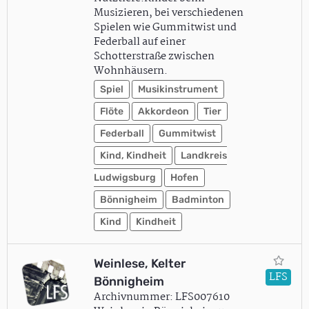
Musizieren, bei verschiedenen
Spielen wie Gummitwist und
Federball auf einer
Schotterstraße zwischen
Wohnhäusern.
Spiel
Musikinstrument
Flöte
Akkordeon
Tier
Federball
Gummitwist
Kind, Kindheit
Landkreis
Ludwigsburg
Hofen
Bönnigheim
Badminton
Kind
Kindheit
Weinlese, Kelter
LFS
Bönnigheim
Archivnummer: LFS007610