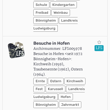
Schule
Kindergarten
Freibad
Weinbau
Bönnigheim
Landkreis
Ludwigsburg
Besuche in Hofen
LFS
Archivnummer: LFS005978
Besuche in Hofen <seit 1972
Bönnigheim-Hofen>:
Kirchweih (1959),
Traubenernte (1962), Ostern
(1964).
Ernte
Ostern
Kirchweih
Fest
Karussell
Landkreis
Ludwigsburg
Hofen
Bönnigheim
Jahrmarkt