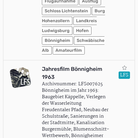
Flugaufnahme
Ausflug
Schloss Lichtenstein
Burg
Hohenzollern
Landkreis
Ludwigsburg
Hofen
Bönnigheim
Schwäbische
Alb
Amateurfilm
Jahresfilm Bönnigheim
LFS
1963
Archivnummer: LFS007625
Bönnigheim im Jahr 1963:
Baugebiet Käppelle; Verlegen
der Wasserleitung
Freudentaler Pfad; Neubau der
Schulstraße; Sanierungen in
der Stadtmitte; Kanalisation
Burgermühle; Blumenschnitt-
Wettbewerb; Bönnigheimer