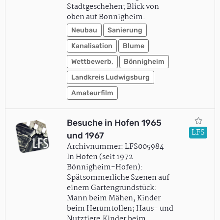
Stadtgeschehen; Blick von
oben auf Bönnigheim.
Neubau
Sanierung
Kanalisation
Blume
Wettbewerb,
Bönnigheim
Landkreis Ludwigsburg
Amateurfilm
Besuche in Hofen 1965
LFS
und 1967
Archivnummer: LFS005984
In Hofen (seit 1972
Bönnigheim-Hofen):
Spätsommerliche Szenen auf
einem Gartengrundstück:
Mann beim Mähen, Kinder
beim Herumtollen; Haus- und
Nutztiere.Kinder beim