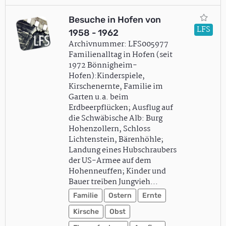
Besuche in Hofen von
LFS
1958 - 1962
Archivnummer: LFS005977
Familienalltag in Hofen (seit
1972 Bönnigheim-
Hofen):Kinderspiele,
Kirschenernte, Familie im
Garten u.a. beim
Erdbeerpflücken; Ausflug auf
die Schwäbische Alb: Burg
Hohenzollern, Schloss
Lichtenstein, Bärenhöhle;
Landung eines Hubschraubers
der US-Armee auf dem
Hohenneuffen; Kinder und
Bauer treiben Jungvieh…
Familie
Ostern
Ernte
Kirsche
Obst