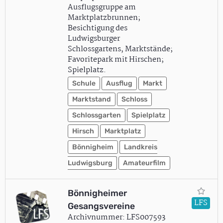
Ausflugsgruppe am
Marktplatzbrunnen;
Besichtigung des
Ludwigsburger
Schlossgartens, Marktstände;
Favoritepark mit Hirschen;
Spielplatz.
Schule
Ausflug
Markt
Marktstand
Schloss
Schlossgarten
Spielplatz
Hirsch
Marktplatz
Bönnigheim
Landkreis
Ludwigsburg
Amateurfilm
Bönnigheimer
LFS
Gesangsvereine
Archivnummer: LFS007593