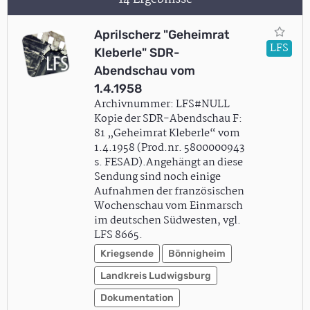
Aprilscherz "Geheimrat
LFS
Kleberle" SDR-
Abendschau vom
1.4.1958
Archivnummer: LFS#NULL
Kopie der SDR-Abendschau F:
81 „Geheimrat Kleberle“ vom
1.4.1958 (Prod.nr. 5800000943
s. FESAD).Angehängt an diese
Sendung sind noch einige
Aufnahmen der französischen
Wochenschau vom Einmarsch
im deutschen Südwesten, vgl.
LFS 8665.
Kriegsende
Bönnigheim
Landkreis Ludwigsburg
Dokumentation