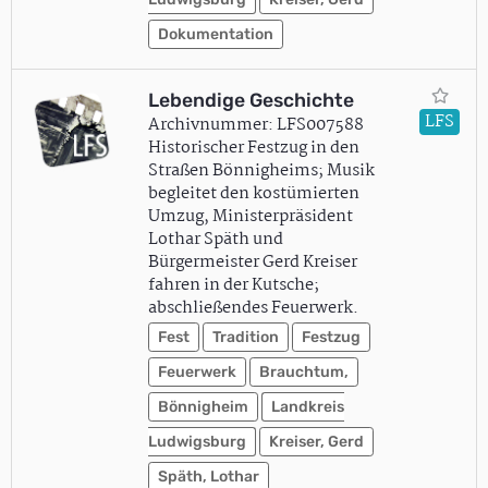
Dokumentation
Lebendige Geschichte
LFS
Archivnummer: LFS007588
Historischer Festzug in den
Straßen Bönnigheims; Musik
begleitet den kostümierten
Umzug, Ministerpräsident
Lothar Späth und
Bürgermeister Gerd Kreiser
fahren in der Kutsche;
abschließendes Feuerwerk.
Fest
Tradition
Festzug
Feuerwerk
Brauchtum,
Bönnigheim
Landkreis
Ludwigsburg
Kreiser, Gerd
Späth, Lothar