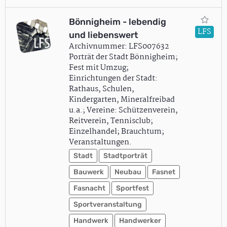
Bönnigheim - lebendig
LFS
und liebenswert
Archivnummer: LFS007632
Porträt der Stadt Bönnigheim;
Fest mit Umzug;
Einrichtungen der Stadt:
Rathaus, Schulen,
Kindergarten, Mineralfreibad
u.a.; Vereine: Schützenverein,
Reitverein, Tennisclub;
Einzelhandel; Brauchtum;
Veranstaltungen.
Stadt
Stadtporträt
Bauwerk
Neubau
Fasnet
Fasnacht
Sportfest
Sportveranstaltung
Handwerk
Handwerker