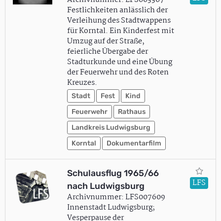
Archivnummer: LFS003307
Festlichkeiten anlässlich der
Verleihung des Stadtwappens
für Korntal. Ein Kinderfest mit
Umzug auf der Straße,
feierliche Übergabe der
Stadturkunde und eine Übung
der Feuerwehr und des Roten
Kreuzes.
Stadt
Fest
Kind
Feuerwehr
Rathaus
Landkreis Ludwigsburg
Korntal
Dokumentarfilm
Schulausflug 1965/66
LFS
nach Ludwigsburg
Archivnummer: LFS007609
Innenstadt Ludwigsburg;
Vesperpause der