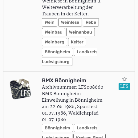
Weinlese in Bönnigheim u.
Weiterverarbeitung der
Trauben in der Kelter.
Wein
Weinlese
Rebe
Weinbau
Weinanbau
Weinberg
Kelter
Bönnigheim
Landkreis
Ludwigsburg
BMX Bönnigheim
LFS
Archivnummer: LFS008660
BMX Bönnigheim:
Einweihung in Bönnigheim
am 22.06.1986; Sportfest
01.07.1986, Waldlehrpfad
01.07.1986
Bönnigheim
Landkreis
Ludwigsburg
Kreiser, Gerd