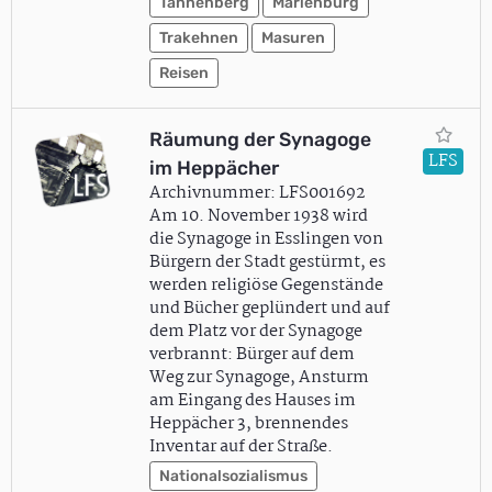
Tannenberg
Marienburg
Trakehnen
Masuren
Reisen
Räumung der Synagoge
LFS
im Heppächer
Archivnummer: LFS001692
Am 10. November 1938 wird
die Synagoge in Esslingen von
Bürgern der Stadt gestürmt, es
werden religiöse Gegenstände
und Bücher geplündert und auf
dem Platz vor der Synagoge
verbrannt: Bürger auf dem
Weg zur Synagoge, Ansturm
am Eingang des Hauses im
Heppächer 3, brennendes
Inventar auf der Straße.
Nationalsozialismus