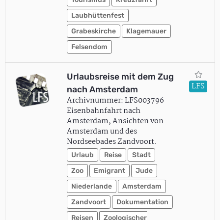
Laubhüttenfest
Grabeskirche
Klagemauer
Felsendom
Urlaubsreise mit dem Zug
LFS
nach Amsterdam
Archivnummer: LFS003796
Eisenbahnfahrt nach
Amsterdam, Ansichten von
Amsterdam und des
Nordseebades Zandvoort.
Urlaub
Reise
Stadt
Zoo
Emigrant
Jude
Niederlande
Amsterdam
Zandvoort
Dokumentation
Reisen
Zoologischer