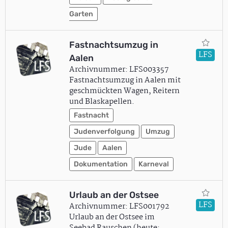
Garten
Fastnachtsumzug in
LFS
Aalen
Archivnummer: LFS003357
Fastnachtsumzug in Aalen mit
geschmückten Wagen, Reitern
und Blaskapellen.
Fastnacht
Judenverfolgung
Umzug
Jude
Aalen
Dokumentation
Karneval
Urlaub an der Ostsee
LFS
Archivnummer: LFS001792
Urlaub an der Ostsee im