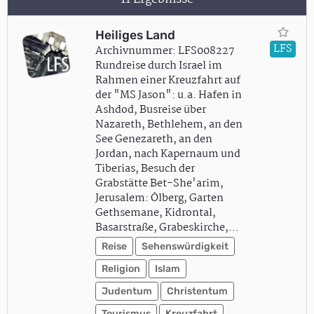
Heiliges Land
LFS
Archivnummer: LFS008227
Rundreise durch Israel im
Rahmen einer Kreuzfahrt auf
der "MS Jason": u.a. Hafen in
Ashdod, Busreise über
Nazareth, Bethlehem, an den
See Genezareth, an den
Jordan, nach Kapernaum und
Tiberias, Besuch der
Grabstätte Bet-She'arim,
Jerusalem: Ölberg, Garten
Gethsemane, Kidrontal,
Basarstraße, Grabeskirche,…
Reise
Sehenswürdigkeit
Religion
Islam
Judentum
Christentum
Tourismus
Kreuzfahrt