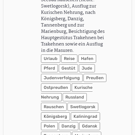
Seebad Rauschen (heute:
Swetlogorsk), Ausflug zur
Kurischen Nehrung, nach
Königsberg, Danzig,
Tannenberg und zur
Marienburg, Besichtigung des
Hauptgestütus Trakehnen bei
Trakehnen sowie ein Ausflug
in die Masuren.
Urlaub
Reise
Hafen
Pferd
Gestüt
Jude
Judenverfolgung
Preußen
Ostpreußen
Kurische
Nehrung
Russland
Rauschen
Swetlogorsk
Königsberg
Kaliningrad
Polen
Danzig
Gdansk