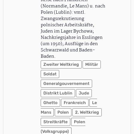
Reise nach Frankreich
(Normandie, Le Mans) u. nach
Polen (Lublin): vmtl.
Zwangsrekrutierung
polnischer Arbeitskräfte,
Juden im Lager Bychowa;
Nachkriegsjahre in Esslingen
(um 1950); Ausflüge in den
Schwarzwald und Baden-
Baden.
Zweiter Weltkrieg
Militär
Soldat
Generalgouvernement
Distrikt Lublin
Jude
Ghetto
Frankreich
Le
Mans
Polen
2. Weltkrieg
Streitkräfte
Polen
(Volksgruppe)