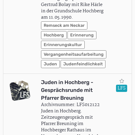
Gertrud Bolay mit Rike Härle
in der Grundschule Hochberg
am 11.05.1990.
Remseck am Neckar
Hochberg
Erinnerung
Erinnerungskultur
Vergangenheitsaufarbeitung
Juden
Judenfeindlichkeit
Juden in Hochberg -
LFS
Gesprächsrunde mit
Pfarrer Breuning
Archivnummer: LFS012122
Juden in Hochberg.
Zeitzeugengespräch mit
Pfarrer Breuning im
Hochberger Rathaus im