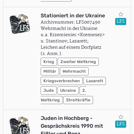
Stationiert in der Ukraine
LFS
Archivnummer: LFS007490
Wehrmacht in der Ukraine:
u.a. Krzemieniec <Kremenez>
u. Stantinov; Lazarett;
Leichen auf einem Dorfplatz
(s. Anm.).
Krieg
Zweiter Weltkrieg
Militär
Wehrmacht
Kriegsverbrechen
Lazarett
Jude
Ukraine
2.
Weltkrieg
Streitkräfte
Juden in Hochberg -
LFS
Gesprächskreis 1990 mit
Eißler und Benz