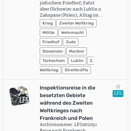
jüdischem Friedhof; Fahrt
über Olchowiec nach Lublin u.
Zakopane (Polen); Alltag im…
Krieg
Zweiter Weltkrieg
Militär
Wehrmacht
Friedhof
Jude
Slowenien
Maribor
Tschechien
Lublin
2.
Weltkrieg
Streitkräfte
Inspektionsreise in die
LFS
besetzten Gebiete
während des Zweiten
Weltkrieges nach
Frankreich und Polen
Archivnummer: LFS002051