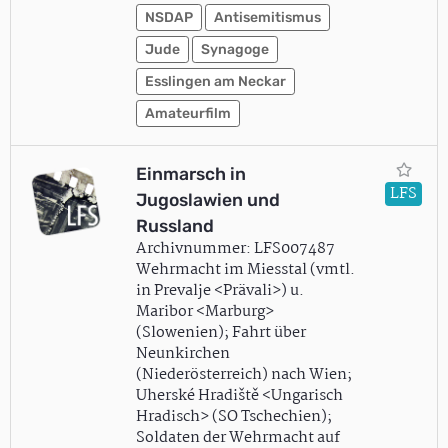
NSDAP
Antisemitismus
Jude
Synagoge
Esslingen am Neckar
Amateurfilm
Einmarsch in
LFS
Jugoslawien und
Russland
Archivnummer: LFS007487
Wehrmacht im Miesstal (vmtl.
in Prevalje <Prävali>) u.
Maribor <Marburg>
(Slowenien); Fahrt über
Neunkirchen
(Niederösterreich) nach Wien;
Uherské Hradiště <Ungarisch
Hradisch> (SO Tschechien);
Soldaten der Wehrmacht auf