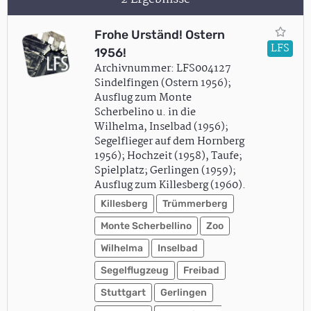
Frohe Urständ! Ostern
LFS
1956!
Archivnummer: LFS004127
Sindelfingen (Ostern 1956);
Ausflug zum Monte
Scherbelino u. in die
Wilhelma, Inselbad (1956);
Segelflieger auf dem Hornberg
1956); Hochzeit (1958), Taufe;
Spielplatz; Gerlingen (1959);
Ausflug zum Killesberg (1960).
Killesberg
Trümmerberg
Monte Scherbellino
Zoo
Wilhelma
Inselbad
Segelflugzeug
Freibad
Stuttgart
Gerlingen