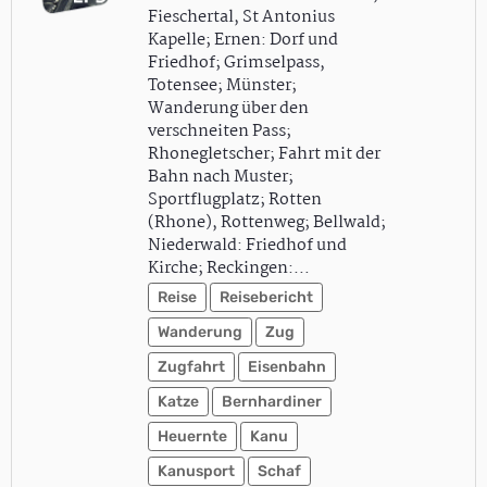
Fieschertal, St Antonius
Kapelle; Ernen: Dorf und
Friedhof; Grimselpass,
Totensee; Münster;
Wanderung über den
verschneiten Pass;
Rhonegletscher; Fahrt mit der
Bahn nach Muster;
Sportflugplatz; Rotten
(Rhone), Rottenweg; Bellwald;
Niederwald: Friedhof und
Kirche; Reckingen:…
Reise
Reisebericht
Wanderung
Zug
Zugfahrt
Eisenbahn
Katze
Bernhardiner
Heuernte
Kanu
Kanusport
Schaf