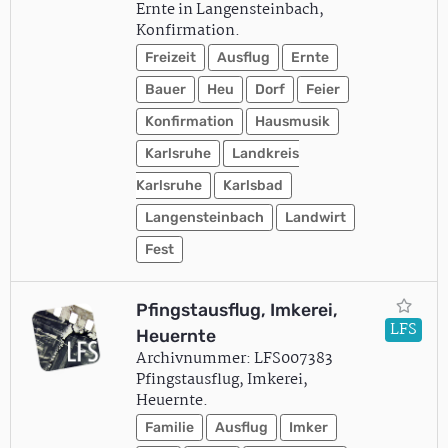
Ernte in Langensteinbach,
Konfirmation.
Freizeit
Ausflug
Ernte
Bauer
Heu
Dorf
Feier
Konfirmation
Hausmusik
Karlsruhe
Landkreis
Karlsruhe
Karlsbad
Langensteinbach
Landwirt
Fest
Pfingstausflug, Imkerei,
LFS
Heuernte
Archivnummer: LFS007383
Pfingstausflug, Imkerei,
Heuernte.
Familie
Ausflug
Imker