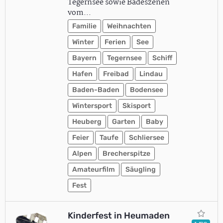
Tegernsee sowie Badeszenen
vom…
Familie
Weihnachten
Winter
Ferien
See
Bayern
Tegernsee
Schiff
Hafen
Freibad
Lindau
Baden-Baden
Bodensee
Wintersport
Skisport
Heuberg
Garten
Baby
Feier
Taufe
Schliersee
Alpen
Brecherspitze
Amateurfilm
Säugling
Fest
Kinderfest in Heumaden