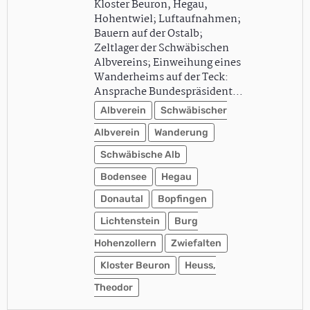
Kloster Beuron, Hegau,
Hohentwiel; Luftaufnahmen;
Bauern auf der Ostalb;
Zeltlager der Schwäbischen
Albvereins; Einweihung eines
Wanderheims auf der Teck:
Ansprache Bundespräsident…
Albverein
Schwäbischer
Albverein
Wanderung
Schwäbische Alb
Bodensee
Hegau
Donautal
Bopfingen
Lichtenstein
Burg
Hohenzollern
Zwiefalten
Kloster Beuron
Heuss,
Theodor