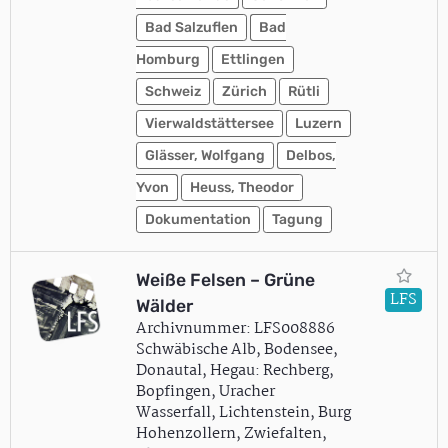
Bad Salzuflen
Bad
Homburg
Ettlingen
Schweiz
Zürich
Rütli
Vierwaldstättersee
Luzern
Glässer, Wolfgang
Delbos,
Yvon
Heuss, Theodor
Dokumentation
Tagung
Weiße Felsen – Grüne
LFS
Wälder
Archivnummer: LFS008886
Schwäbische Alb, Bodensee,
Donautal, Hegau: Rechberg,
Bopfingen, Uracher
Wasserfall, Lichtenstein, Burg
Hohenzollern, Zwiefalten,