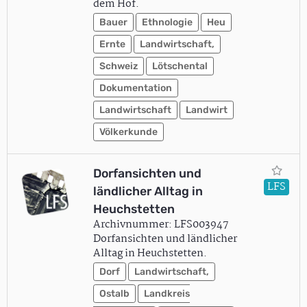
dem Hof.
Bauer
Ethnologie
Heu
Ernte
Landwirtschaft,
Schweiz
Lötschental
Dokumentation
Landwirtschaft
Landwirt
Völkerkunde
Dorfansichten und
LFS
ländlicher Alltag in
Heuchstetten
Archivnummer: LFS003947
Dorfansichten und ländlicher
Alltag in Heuchstetten.
Dorf
Landwirtschaft,
Ostalb
Landkreis