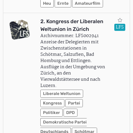
Heu
Ernte
Amateurfilm
2. Kongress der Liberalen
LFS
Weltunion in Zürich
Archivnummer: LFS002941
Anreise der Delegierten mit
Zwischenstationen in
Schötmar, Salzuflen, Bad
Homburg und Ettlingen.
Ausflüge in der Umgebung von
Zürich, an den
Vierwaldstättersee und nach
Luzern.
Liberale Weltunion
Kongress
Partei
Politiker
DPD
Demokratische Partei
Deutschlands
Schötmar