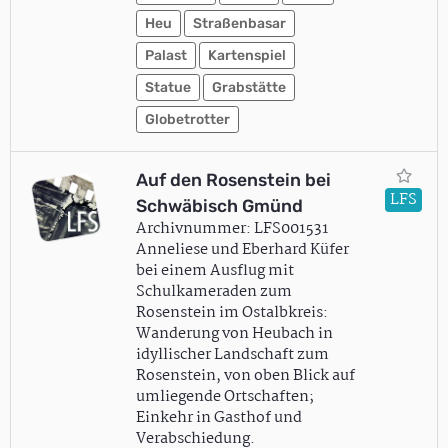
Heu
Straßenbasar
Palast
Kartenspiel
Statue
Grabstätte
Globetrotter
Auf den Rosenstein bei
LFS
Schwäbisch Gmünd
Archivnummer: LFS001531
Anneliese und Eberhard Küfer
bei einem Ausflug mit
Schulkameraden zum
Rosenstein im Ostalbkreis:
Wanderung von Heubach in
idyllischer Landschaft zum
Rosenstein, von oben Blick auf
umliegende Ortschaften;
Einkehr in Gasthof und
Verabschiedung.