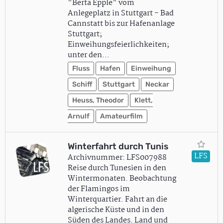
"Berta Epple" vom
Anlegeplatz in Stuttgart - Bad
Cannstatt bis zur Hafenanlage
Stuttgart;
Einweihungsfeierlichkeiten;
unter den…
Fluss
Hafen
Einweihung
Schiff
Stuttgart
Neckar
Heuss, Theodor
Klett,
Arnulf
Amateurfilm
Winterfahrt durch Tunis
LFS
Archivnummer: LFS007988
Reise durch Tunesien in den
Wintermonaten. Beobachtung
der Flamingos im
Winterquartier. Fahrt an die
algerische Küste und in den
Süden des Landes. Land und