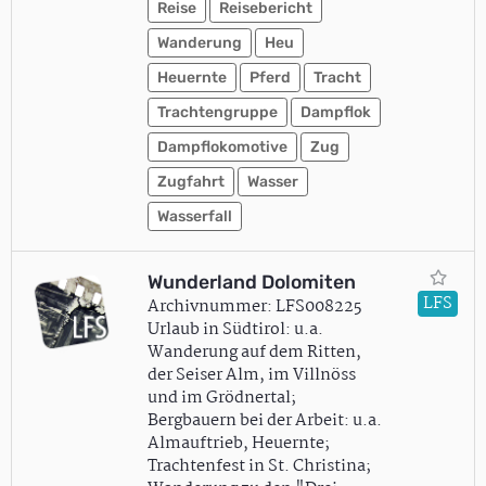
Reise
Reisebericht
Wanderung
Heu
Heuernte
Pferd
Tracht
Trachtengruppe
Dampflok
Dampflokomotive
Zug
Zugfahrt
Wasser
Wasserfall
Wunderland Dolomiten
LFS
Archivnummer: LFS008225
Urlaub in Südtirol: u.a.
Wanderung auf dem Ritten,
der Seiser Alm, im Villnöss
und im Grödnertal;
Bergbauern bei der Arbeit: u.a.
Almauftrieb, Heuernte;
Trachtenfest in St. Christina;