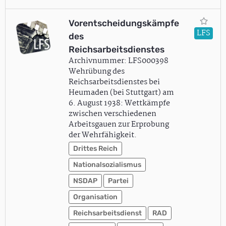
Vorentscheidungskämpfe
LFS
des
Reichsarbeitsdienstes
Archivnummer: LFS000398
Wehrübung des
Reichsarbeitsdienstes bei
Heumaden (bei Stuttgart) am
6. August 1938: Wettkämpfe
zwischen verschiedenen
Arbeitsgauen zur Erprobung
der Wehrfähigkeit.
Drittes Reich
Nationalsozialismus
NSDAP
Partei
Organisation
Reichsarbeitsdienst
RAD