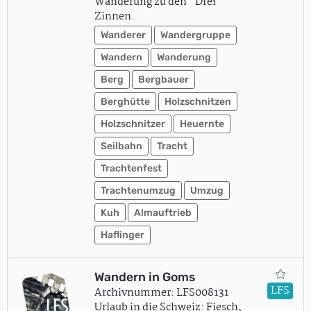
Wanderung zu den "Drei
Zinnen.
Wanderer
Wandergruppe
Wandern
Wanderung
Berg
Bergbauer
Berghütte
Holzschnitzen
Holzschnitzer
Heuernte
Seilbahn
Tracht
Trachtenfest
Trachtenumzug
Umzug
Kuh
Almauftrieb
Haflinger
Wandern in Goms
LFS
Archivnummer: LFS008131
Urlaub in die Schweiz: Fiesch,