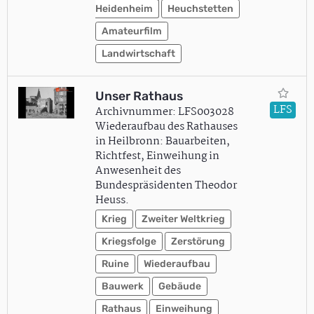
Heidenheim
Heuchstetten
Amateurfilm
Landwirtschaft
Unser Rathaus
LFS
Archivnummer: LFS003028
Wiederaufbau des Rathauses
in Heilbronn: Bauarbeiten,
Richtfest, Einweihung in
Anwesenheit des
Bundespräsidenten Theodor
Heuss.
Krieg
Zweiter Weltkrieg
Kriegsfolge
Zerstörung
Ruine
Wiederaufbau
Bauwerk
Gebäude
Rathaus
Einweihung