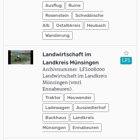
Ausflug
Ruine
Rosenstein
Schwäbische
Alb
Ostalbkreis
Heubach
Wanderung
Landwirtschaft im
LFS
Landkreis Münsingen
Archivnummer: LFS008000
Landwirtschaft im Landkreis
Münsingen (vmtl.
Ennabeuren).
Traktor
Heuwender
Ladewagen
Aussiedlerhof
Backhaus
Landkreis
Münsingen
Ennabeuren