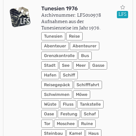
Tunesien 1976
LFS
Archivnummer: LFS010978
Aufnahmen aus der
Tunesienreise im Jahr 1976.
Tunesien
Reise
Abenteuer
Abenteurer
Grenzkontrolle
Bus
Stadt
See
Meer
Gasse
Hafen
Schiff
Reisegepäck
Schifffahrt
Schwimmen
Möwe
Wüste
Fluss
Tankstelle
Oase
Festung
Schaf
Tor
Moschee
Ruine
Steinbau
Kamel
Haus