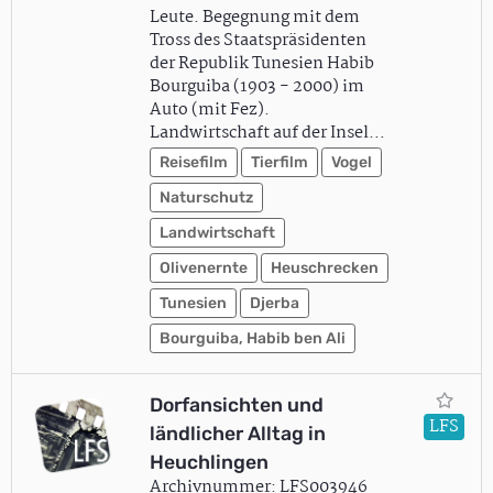
Leute. Begegnung mit dem
Tross des Staatspräsidenten
der Republik Tunesien Habib
Bourguiba (1903 - 2000) im
Auto (mit Fez).
Landwirtschaft auf der Insel…
Reisefilm
Tierfilm
Vogel
Naturschutz
Landwirtschaft
Olivenernte
Heuschrecken
Tunesien
Djerba
Bourguiba, Habib ben Ali
Dorfansichten und
LFS
ländlicher Alltag in
Heuchlingen
Archivnummer: LFS003946