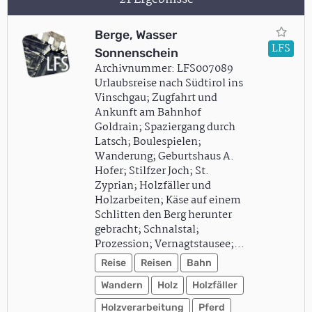
Berge, Wasser
LFS
Sonnenschein
Archivnummer: LFS007089
Urlaubsreise nach Südtirol ins
Vinschgau; Zugfahrt und
Ankunft am Bahnhof
Goldrain; Spaziergang durch
Latsch; Boulespielen;
Wanderung; Geburtshaus A.
Hofer; Stilfzer Joch; St.
Zyprian; Holzfäller und
Holzarbeiten; Käse auf einem
Schlitten den Berg herunter
gebracht; Schnalstal;
Prozession; Vernagtstausee;…
Reise
Reisen
Bahn
Wandern
Holz
Holzfäller
Holzverarbeitung
Pferd