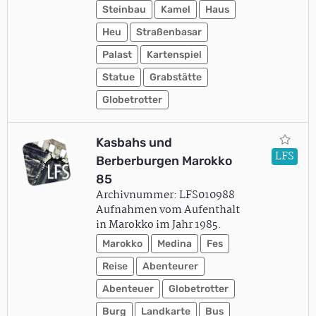
Steinbau
Kamel
Haus
Heu
Straßenbasar
Palast
Kartenspiel
Statue
Grabstätte
Globetrotter
Kasbahs und
LFS
Berberburgen Marokko
85
Archivnummer: LFS010988
Aufnahmen vom Aufenthalt
in Marokko im Jahr 1985.
Marokko
Medina
Fes
Reise
Abenteurer
Abenteuer
Globetrotter
Burg
Landkarte
Bus