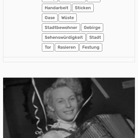
Handarbeit
Sticken
Oase
Wüste
Stadtbewohner
Gebirge
Sehenswürdigkeit
Stadt
Tor
Rasieren
Festung