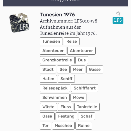
Tunesien 1976
LFS
Archivnummer: LFS010978
Aufnahmen aus der
Tunesienreise im Jahr 1976.
Tunesien
Reise
Abenteuer
Abenteurer
Grenzkontrolle
Bus
Stadt
See
Meer
Gasse
Hafen
Schiff
Reisegepäck
Schifffahrt
Schwimmen
Möwe
Wüste
Fluss
Tankstelle
Oase
Festung
Schaf
Tor
Moschee
Ruine