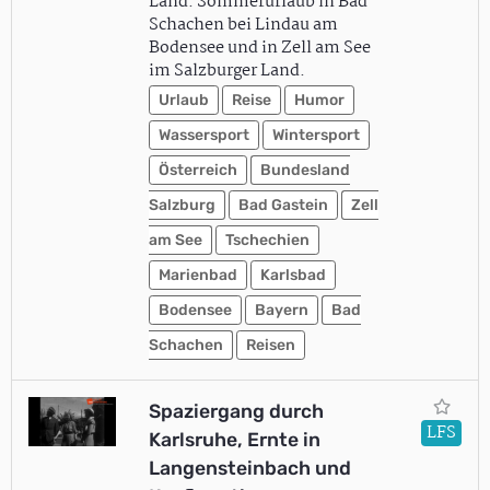
Land. Sommerurlaub in Bad
Schachen bei Lindau am
Bodensee und in Zell am See
im Salzburger Land.
Urlaub
Reise
Humor
Wassersport
Wintersport
Österreich
Bundesland
Salzburg
Bad Gastein
Zell
am See
Tschechien
Marienbad
Karlsbad
Bodensee
Bayern
Bad
Schachen
Reisen
Spaziergang durch
LFS
Karlsruhe, Ernte in
Langensteinbach und