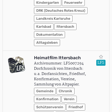
Kindergarten
Feuerwehr
DRK (Deutsches Rotes Kreuz)
Landkreis Karlsruhe
Karlsbad
Ittersbach
Dokumentation
Alltagsleben
Heimatfilm Ittersbach
LFS
Archivnummer: LFS007294
Dorfchronik von Ittersbach:
u.a. Dorfansichten, Friedhof,
Konfirmation, Vereine,
Sammlung von Altpapier.
Gemeinde
Chronik
Konfirmation
Verein
Schützenverein
Friedhof