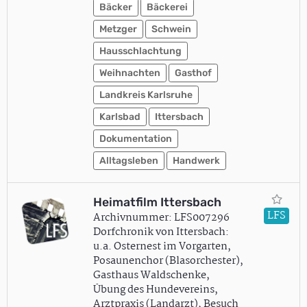
Bäcker
Bäckerei
Metzger
Schwein
Hausschlachtung
Weihnachten
Gasthof
Landkreis Karlsruhe
Karlsbad
Ittersbach
Dokumentation
Alltagsleben
Handwerk
Heimatfilm Ittersbach
LFS
Archivnummer: LFS007296
Dorfchronik von Ittersbach:
u.a. Osternest im Vorgarten,
Posaunenchor (Blasorchester),
Gasthaus Waldschenke,
Übung des Hundevereins,
Arztpraxis (Landarzt), Besuch