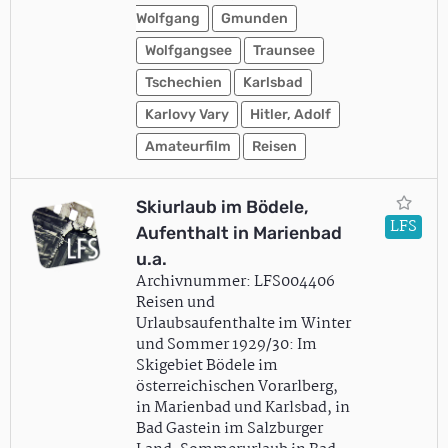
Wolfgang
Gmunden
Wolfgangsee
Traunsee
Tschechien
Karlsbad
Karlovy Vary
Hitler, Adolf
Amateurfilm
Reisen
Skiurlaub im Bödele,
LFS
Aufenthalt in Marienbad
u.a.
Archivnummer: LFS004406
Reisen und
Urlaubsaufenthalte im Winter
und Sommer 1929/30: Im
Skigebiet Bödele im
österreichischen Vorarlberg,
in Marienbad und Karlsbad, in
Bad Gastein im Salzburger