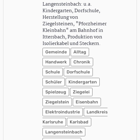
Langensteinbach: u.a.
Kindergarten, Dorfschule,
Herstellung von
Ziegelsteinen, "Pforzheimer
Kleinbahn" am Bahnhof in
Ittersbach, Produktion von
Isolierkabel und Steckern.
Gemeinde
Alltag
Handwerk
Chronik
Schule
Dorfschule
Schüler
Kindergarten
Spielzeug
Ziegelei
Ziegelstein
Eisenbahn
Elektroindustrie
Landkreis
Karlsruhe
Karlsbad
Langensteinbach