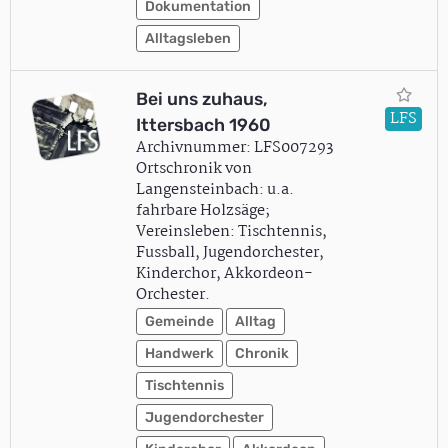
Dokumentation
Alltagsleben
Bei uns zuhaus,
LFS
Ittersbach 1960
Archivnummer: LFS007293
Ortschronik von
Langensteinbach: u.a.
fahrbare Holzsäge;
Vereinsleben: Tischtennis,
Fussball, Jugendorchester,
Kinderchor, Akkordeon-
Orchester.
Gemeinde
Alltag
Handwerk
Chronik
Tischtennis
Jugendorchester