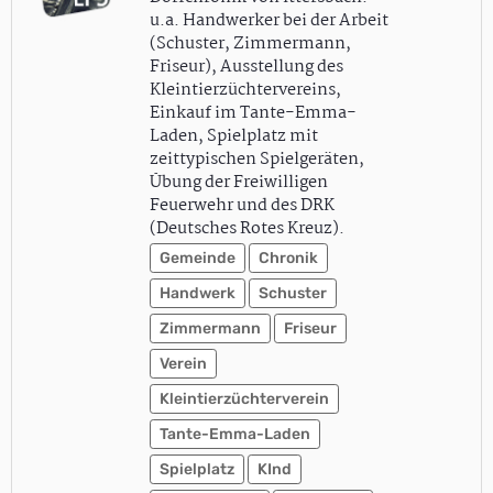
u.a. Handwerker bei der Arbeit
(Schuster, Zimmermann,
Friseur), Ausstellung des
Kleintierzüchtervereins,
Einkauf im Tante-Emma-
Laden, Spielplatz mit
zeittypischen Spielgeräten,
Übung der Freiwilligen
Feuerwehr und des DRK
(Deutsches Rotes Kreuz).
Gemeinde
Chronik
Handwerk
Schuster
Zimmermann
Friseur
Verein
Kleintierzüchterverein
Tante-Emma-Laden
Spielplatz
KInd