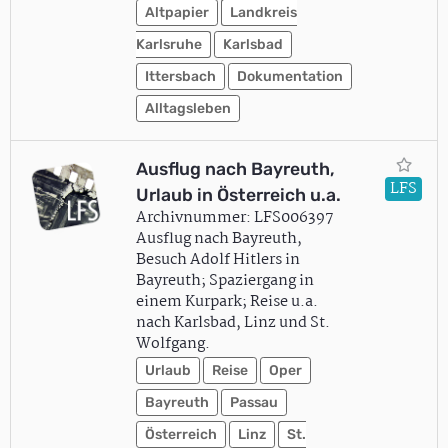
Altpapier
Landkreis
Karlsruhe
Karlsbad
Ittersbach
Dokumentation
Alltagsleben
Ausflug nach Bayreuth,
LFS
Urlaub in Österreich u.a.
Archivnummer: LFS006397
Ausflug nach Bayreuth,
Besuch Adolf Hitlers in
Bayreuth; Spaziergang in
einem Kurpark; Reise u.a.
nach Karlsbad, Linz und St.
Wolfgang.
Urlaub
Reise
Oper
Bayreuth
Passau
Österreich
Linz
St.