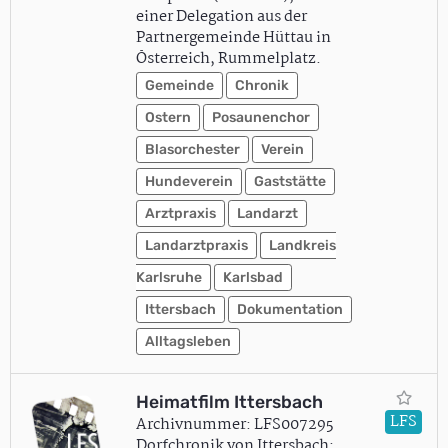
einer Delegation aus der
Partnergemeinde Hüttau in
Österreich, Rummelplatz.
Gemeinde
Chronik
Ostern
Posaunenchor
Blasorchester
Verein
Hundeverein
Gaststätte
Arztpraxis
Landarzt
Landarztpraxis
Landkreis
Karlsruhe
Karlsbad
Ittersbach
Dokumentation
Alltagsleben
Heimatfilm Ittersbach
LFS
Archivnummer: LFS007295
Dorfchronik von Ittersbach: