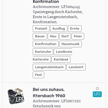
Konfirmation
Archivnummer: LFS004145
Spaziergang durch Karlsruhe,
Ernte in Langensteinbach,
Konfirmation.
Freizeit
Ausflug
Ernte
Bauer
Heu
Dorf
Feier
Konfirmation
Hausmusik
Karlsruhe
Landkreis
Karlsruhe
Karlsbad
Langensteinbach
Landwirt
Fest
Bei uns zuhaus,
LFS
Ittersbach 1960
Archivnummer: LFS007292
Ortschronik von