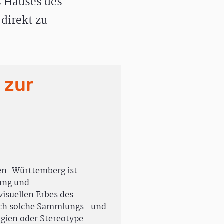
 Hauses des
direkt zu
 zur
en-Württemberg ist
rung und
isuellen Erbes des
uch solche Sammlungs- und
ogien oder Stereotype