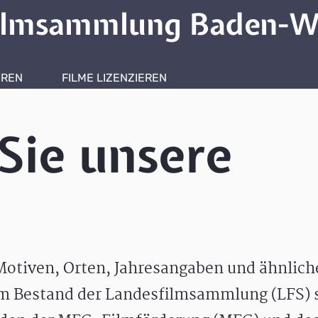
ilmsammlung Baden-W
HREN
FILME LIZENZIEREN
ONLINERECHERCHE
Sie unsere
otiven, Orten, Jahresangaben und ähnlic
m Bestand der Landesfilmsammlung (LFS) s