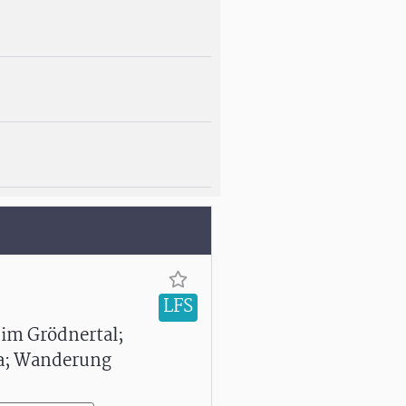
LFS
 im Grödnertal;
ina; Wanderung