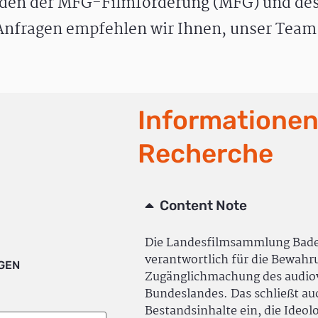
den der MFG-Filmförderung (MFG) und des
nfragen empfehlen wir Ihnen, unser Team 
Informationen
Recherche
Content Note
Die Landesfilmsammlung Bad
verantwortlich für die Bewah
IGEN
Zugänglichmachung des audiov
Bundeslandes. Das schließt a
Bestandsinhalte ein, die Ideol