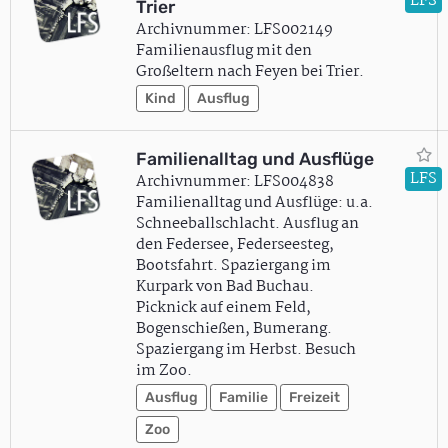
LFS
Trier
Archivnummer: LFS002149
Familienausflug mit den
Großeltern nach Feyen bei Trier.
Kind
Ausflug
Familienalltag und Ausflüge
LFS
Archivnummer: LFS004838
Familienalltag und Ausflüge: u.a.
Schneeballschlacht. Ausflug an
den Federsee, Federseesteg,
Bootsfahrt. Spaziergang im
Kurpark von Bad Buchau.
Picknick auf einem Feld,
Bogenschießen, Bumerang.
Spaziergang im Herbst. Besuch
im Zoo.
Ausflug
Familie
Freizeit
Zoo