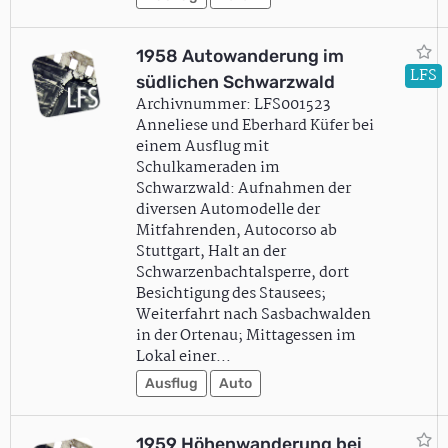
1958 Autowanderung im
LFS
südlichen Schwarzwald
Archivnummer: LFS001523
Anneliese und Eberhard Küfer bei
einem Ausflug mit
Schulkameraden im
Schwarzwald: Aufnahmen der
diversen Automodelle der
Mitfahrenden, Autocorso ab
Stuttgart, Halt an der
Schwarzenbachtalsperre, dort
Besichtigung des Stausees;
Weiterfahrt nach Sasbachwalden
in der Ortenau; Mittagessen im
Lokal einer…
Ausflug
Auto
1959 Höhenwanderung bei