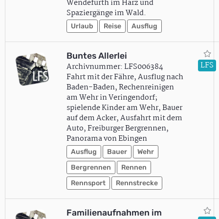
Wendefurth im Harz und
Spaziergänge im Wald.
Urlaub
Reise
Ausflug
Buntes Allerlei
LFS
Archivnummer: LFS006384
Fahrt mit der Fähre, Ausflug nach
Baden-Baden, Rechenreinigen
am Wehr in Veringendorf;
spielende Kinder am Wehr, Bauer
auf dem Acker, Ausfahrt mit dem
Auto, Freiburger Bergrennen,
Panorama von Ebingen
Ausflug
Bauer
Wehr
Bergrennen
Rennen
Rennsport
Rennstrecke
Familienaufnahmen im