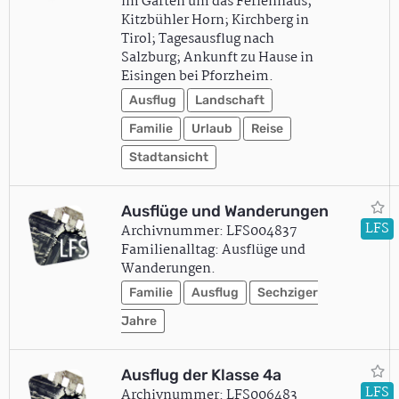
im Garten um das Ferienhaus;
Kitzbühler Horn; Kirchberg in
Tirol; Tagesausflug nach
Salzburg; Ankunft zu Hause in
Eisingen bei Pforzheim.
Ausflug
Landschaft
Familie
Urlaub
Reise
Stadtansicht
Ausflüge und Wanderungen
LFS
Archivnummer: LFS004837
Familienalltag: Ausflüge und
Wanderungen.
Familie
Ausflug
Sechziger
Jahre
Ausflug der Klasse 4a
LFS
Archivnummer: LFS006483