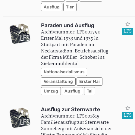
Ausflug
Tier
Paraden und Ausflug
LFS
Archivnummer: LFS001790
Erster Mai 1933 und 1935 in
Stuttgart mit Paraden im
Neckarstadion. Betriebsausflug
der Firma Müller-Schober ins
Siebenmühlental.
Nationalsozialismus
Veranstaltung
Erster Mai
Umzug
Ausflug
Tal
Ausflug zur Sternwarte
LFS
Archivnummer: LFS001815
Familienausflug zur Sternwarte
Sonneberg mit Außenansicht der