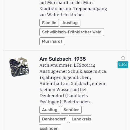
auf Murrhardt an der Murr:
Stadtkirche und Treppenaufgang
zur Walterichskirche.
Familie
Ausflug
Schwäbisch-Fränkischer Wald
Murrhardt
Am Sulzbach, 1935
LFS
Archivnummer: LFS001114
Ausflug einer Schulklasse mit ca.
14jährigen Jugendlichen;
Aufenthalt am Sulzbach, einem
kleinen Wasserlauf bei
Denkendorf (Landkreis
Esslingen); Badefreuden.
Ausflug
Schüler
Denkendorf
Landkreis
Esslingen