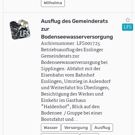
Wilhelma
Ausflug des Gemeinderats
LFS
zur
Bodenseewasserversorgung
Archivnummer: LFS001725
Betriebsausflug des Esslinger
Gemeinderats zur
Bodenseewasserversorgung bei
Sipplingen: Abfahrt mit der
Eisenbahn vom Bahnhof
Esslingen, Umstieg in Aulendorf
und Weiterfahrt bis Überlingen;
Besichtigung des Werkes und
Einkehr im Gasthaus
"Haldenhof"; Blick auf den
Bodensee. / Gruppe bei einer
Bootsfahrt und…
Wasser
Versorgung
Ausflug