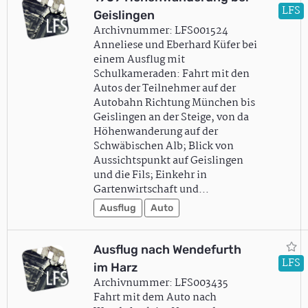
LFS
Geislingen
Archivnummer: LFS001524
Anneliese und Eberhard Küfer bei
einem Ausflug mit
Schulkameraden: Fahrt mit den
Autos der Teilnehmer auf der
Autobahn Richtung München bis
Geislingen an der Steige, von da
Höhenwanderung auf der
Schwäbischen Alb; Blick von
Aussichtspunkt auf Geislingen
und die Fils; Einkehr in
Gartenwirtschaft und…
Ausflug
Auto
Ausflug nach Wendefurth
LFS
im Harz
Archivnummer: LFS003435
Fahrt mit dem Auto nach