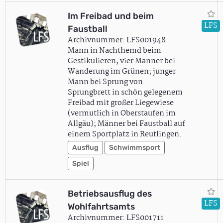
Im Freibad und beim
LFS
Faustball
Archivnummer: LFS001948
Mann in Nachthemd beim
Gestikulieren; vier Männer bei
Wanderung im Grünen; junger
Mann bei Sprung von
Sprungbrett in schön gelegenem
Freibad mit großer Liegewiese
(vermutlich in Oberstaufen im
Allgäu); Männer bei Faustball auf
einem Sportplatz in Reutlingen.
Ausflug
Schwimmsport
Spiel
Betriebsausflug des
LFS
Wohlfahrtsamts
Archivnummer: LFS001711