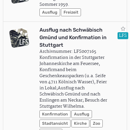
Sommer 1959.
Ausflug
Freizeit
Ausflug nach Schwäbisch
LFS
Gmünd und Konfirmation in
Stuttgart
Archivnummer: LFS007165
Konfirmation in der Stuttgarter
Johanneskirche am Feuersee,
Konfirmand beim
Geschenkeauspacken (u.a. Seife
von 4711 Kölnisch Wasser), Feier
in Lokal;Ausflug nach
Schwäbisch Gmünd und nach
Esslingen am Neckar; Besuch der
Stuttgarter Wilhelma.
Konfirmation
Ausflug
Stadtansicht
Kirche
Zoo