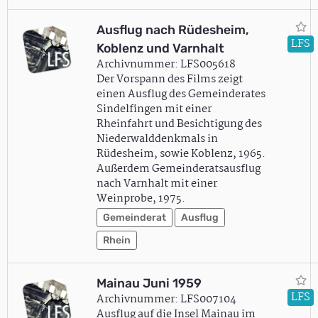
Ausflug nach Rüdesheim,
LFS
Koblenz und Varnhalt
Archivnummer: LFS005618
Der Vorspann des Films zeigt
einen Ausflug des Gemeinderates
Sindelfingen mit einer
Rheinfahrt und Besichtigung des
Niederwalddenkmals in
Rüdesheim, sowie Koblenz, 1965.
Außerdem Gemeinderatsausflug
nach Varnhalt mit einer
Weinprobe, 1975.
Gemeinderat
Ausflug
Rhein
Mainau Juni 1959
LFS
Archivnummer: LFS007104
Ausflug auf die Insel Mainau im