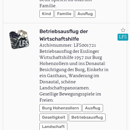
beim Spielen im Gras mit
Familie.
Kind
Familie
Ausflug
Betriebsausflug der
LFS
Wirtschaftshilfe
Archivnummer: LFS001721
Betriebsausflug der Esslinger
Wirtschaftshilfe 1957 zur Burg
Hohenzollern und ins Donautal:
Besichtigung der Burg, Einkehr in
ein Gasthaus, Wanderung im
Donautal, schöne
Landschaftspanoramen.
Gesellige Bewegungsspiele im
Freien.
Burg Hohenzollern
Ausflug
Geselligkeit
Betriebsausflug
Landschaft