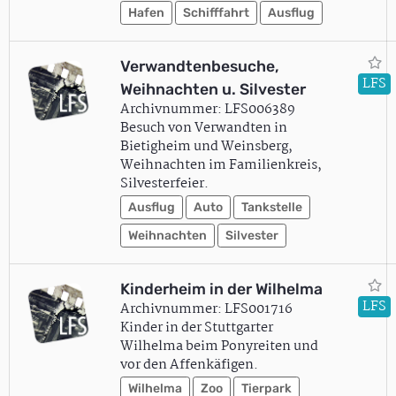
Hafen
Schifffahrt
Ausflug
Verwandtenbesuche,
LFS
Weihnachten u. Silvester
Archivnummer: LFS006389
Besuch von Verwandten in
Bietigheim und Weinsberg,
Weihnachten im Familienkreis,
Silvesterfeier.
Ausflug
Auto
Tankstelle
Weihnachten
Silvester
Kinderheim in der Wilhelma
LFS
Archivnummer: LFS001716
Kinder in der Stuttgarter
Wilhelma beim Ponyreiten und
vor den Affenkäfigen.
Wilhelma
Zoo
Tierpark