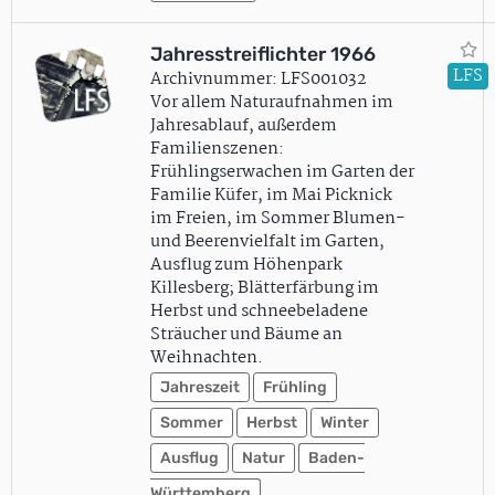
Jahresstreiflichter 1966
LFS
Archivnummer: LFS001032
Vor allem Naturaufnahmen im
Jahresablauf, außerdem
Familienszenen:
Frühlingserwachen im Garten der
Familie Küfer, im Mai Picknick
im Freien, im Sommer Blumen-
und Beerenvielfalt im Garten,
Ausflug zum Höhenpark
Killesberg; Blätterfärbung im
Herbst und schneebeladene
Sträucher und Bäume an
Weihnachten.
Jahreszeit
Frühling
Sommer
Herbst
Winter
Ausflug
Natur
Baden-
Württemberg