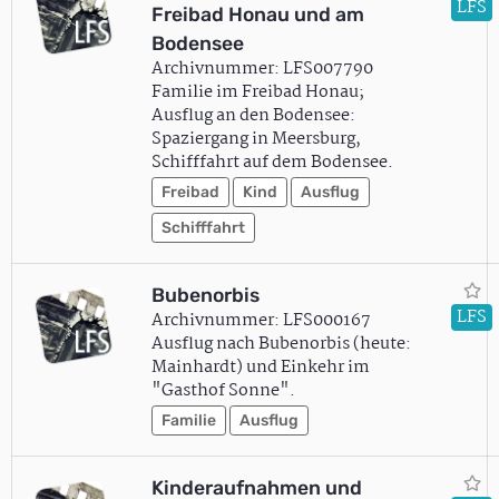
LFS
Freibad Honau und am
Bodensee
Archivnummer: LFS007790
Familie im Freibad Honau;
Ausflug an den Bodensee:
Spaziergang in Meersburg,
Schifffahrt auf dem Bodensee.
Freibad
Kind
Ausflug
Schifffahrt
Bubenorbis
LFS
Archivnummer: LFS000167
Ausflug nach Bubenorbis (heute:
Mainhardt) und Einkehr im
"Gasthof Sonne".
Familie
Ausflug
Kinderaufnahmen und