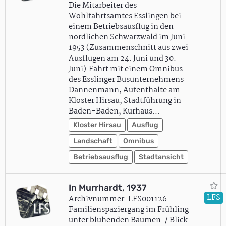
Die Mitarbeiter des
Wohlfahrtsamtes Esslingen bei
einem Betriebsausflug in den
nördlichen Schwarzwald im Juni
1953 (Zusammenschnitt aus zwei
Ausflügen am 24. Juni und 30.
Juni):Fahrt mit einem Omnibus
des Esslinger Busunternehmens
Dannenmann; Aufenthalte am
Kloster Hirsau, Stadtführung in
Baden-Baden, Kurhaus…
Kloster Hirsau
Ausflug
Landschaft
Omnibus
Betriebsausflug
Stadtansicht
In Murrhardt, 1937
LFS
Archivnummer: LFS001126
Familienspaziergang im Frühling
unter blühenden Bäumen. / Blick