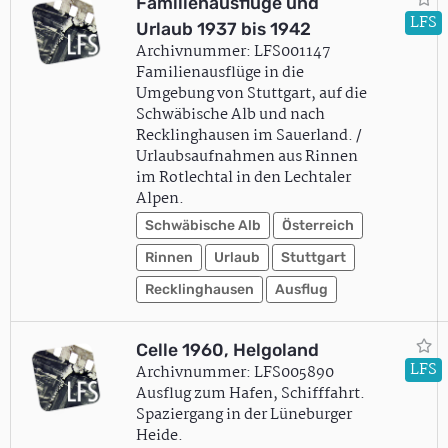
Familienausflüge und
LFS
Urlaub 1937 bis 1942
Archivnummer: LFS001147
Familienausflüge in die
Umgebung von Stuttgart, auf die
Schwäbische Alb und nach
Recklinghausen im Sauerland. /
Urlaubsaufnahmen aus Rinnen
im Rotlechtal in den Lechtaler
Alpen.
Schwäbische Alb
Österreich
Rinnen
Urlaub
Stuttgart
Recklinghausen
Ausflug
Celle 1960, Helgoland
LFS
Archivnummer: LFS005890
Ausflug zum Hafen, Schifffahrt.
Spaziergang in der Lüneburger
Heide.