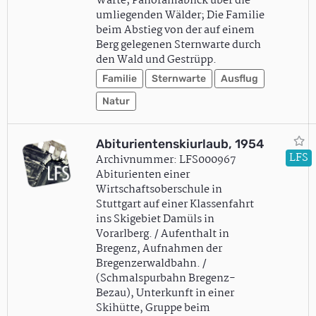
Warte; Panoramablick über die
umliegenden Wälder; Die Familie
beim Abstieg von der auf einem
Berg gelegenen Sternwarte durch
den Wald und Gestrüpp.
Familie
Sternwarte
Ausflug
Natur
Abiturientenskiurlaub, 1954
LFS
Archivnummer: LFS000967
Abiturienten einer
Wirtschaftsoberschule in
Stuttgart auf einer Klassenfahrt
ins Skigebiet Damüls in
Vorarlberg. / Aufenthalt in
Bregenz, Aufnahmen der
Bregenzerwaldbahn. /
(Schmalspurbahn Bregenz-
Bezau), Unterkunft in einer
Skihütte, Gruppe beim