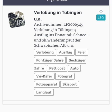
Verlobung in Tübingen
LFS
u.a.
Archivnummer: LFS006545
Verlobung in Tübingen;
Ausflug ins Donautal; Schnee-
und Skiwanderung auf der
Schwäbischen Alb u.a.
Verlobung
Ausflug
Feier
Fünfziger Jahre
Sechziger
Jahre
Petticoat
Auto
VW-Käfer
Fotograf
Fotoapparat
Skisport
Langlauf