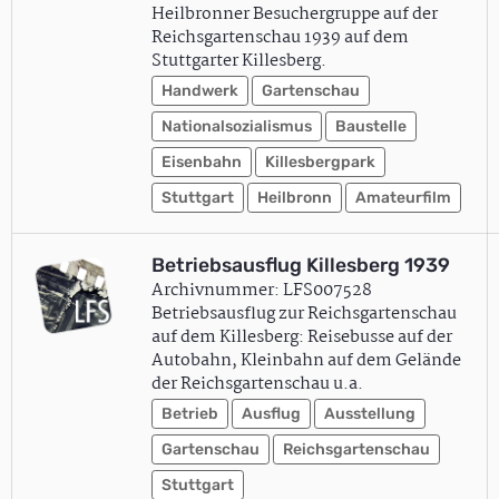
Heilbronner Besuchergruppe auf der
Reichsgartenschau 1939 auf dem
Stuttgarter Killesberg.
Handwerk
Gartenschau
Nationalsozialismus
Baustelle
Eisenbahn
Killesbergpark
Stuttgart
Heilbronn
Amateurfilm
Betriebsausflug Killesberg 1939
Archivnummer: LFS007528
Betriebsausflug zur Reichsgartenschau
auf dem Killesberg: Reisebusse auf der
Autobahn, Kleinbahn auf dem Gelände
der Reichsgartenschau u.a.
Betrieb
Ausflug
Ausstellung
Gartenschau
Reichsgartenschau
Stuttgart