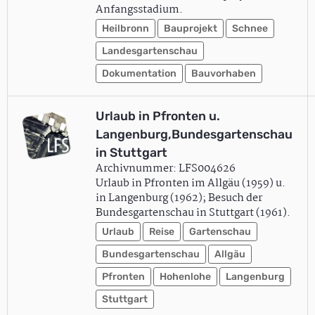
Anfangsstadium.
Heilbronn
Bauprojekt
Schnee
Landesgartenschau
Dokumentation
Bauvorhaben
Urlaub in Pfronten u.
Langenburg,Bundesgartenschau
in Stuttgart
Archivnummer: LFS004626
Urlaub in Pfronten im Allgäu (1959) u.
in Langenburg (1962); Besuch der
Bundesgartenschau in Stuttgart (1961).
Urlaub
Reise
Gartenschau
Bundesgartenschau
Allgäu
Pfronten
Hohenlohe
Langenburg
Stuttgart