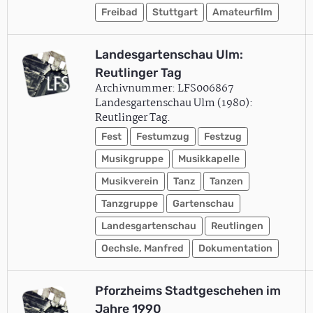
Freibad
Stuttgart
Amateurfilm
Landesgartenschau Ulm:
Reutlinger Tag
Archivnummer: LFS006867
Landesgartenschau Ulm (1980):
Reutlinger Tag.
Fest
Festumzug
Festzug
Musikgruppe
Musikkapelle
Musikverein
Tanz
Tanzen
Tanzgruppe
Gartenschau
Landesgartenschau
Reutlingen
Oechsle, Manfred
Dokumentation
Pforzheims Stadtgeschehen im
Jahre 1990