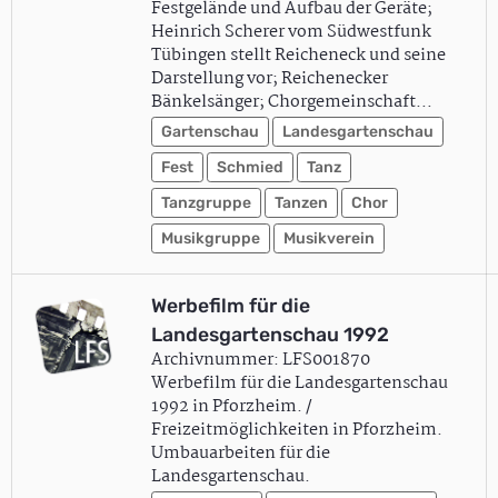
Festgelände und Aufbau der Geräte;
Heinrich Scherer vom Südwestfunk
Tübingen stellt Reicheneck und seine
Darstellung vor; Reichenecker
Bänkelsänger; Chorgemeinschaft…
Gartenschau
Landesgartenschau
Fest
Schmied
Tanz
Tanzgruppe
Tanzen
Chor
Musikgruppe
Musikverein
Werbefilm für die
Landesgartenschau 1992
Archivnummer: LFS001870
Werbefilm für die Landesgartenschau
1992 in Pforzheim. /
Freizeitmöglichkeiten in Pforzheim.
Umbauarbeiten für die
Landesgartenschau.