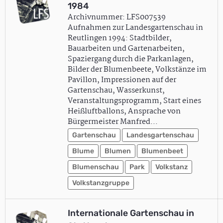
1984
Archivnummer: LFS007539
Aufnahmen zur Landesgartenschau in
Reutlingen 1994: Stadtbilder,
Bauarbeiten und Gartenarbeiten,
Spaziergang durch die Parkanlagen,
Bilder der Blumenbeete, Volkstänze im
Pavillon, Impressionen auf der
Gartenschau, Wasserkunst,
Veranstaltungsprogramm, Start eines
Heißluftballons, Ansprache von
Bürgermeister Manfred…
Gartenschau
Landesgartenschau
Blume
Blumen
Blumenbeet
Blumenschau
Park
Volkstanz
Volkstanzgruppe
Internationale Gartenschau in