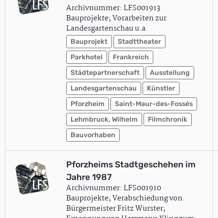
Archivnummer: LFS001913
Bauprojekte; Vorarbeiten zur
Landesgartenschau u.a.
Bauprojekt
Stadttheater
Parkhotel
Frankreich
Städtepartnerschaft
Ausstellung
Landesgartenschau
Künstler
Pforzheim
Saint-Maur-des-Fossés
Lehmbruck, Wilhelm
Filmchronik
Bauvorhaben
Pforzheims Stadtgeschehen im
Jahre 1987
Archivnummer: LFS001910
Bauprojekte; Verabschiedung von
Bürgermeister Fritz Wurster;