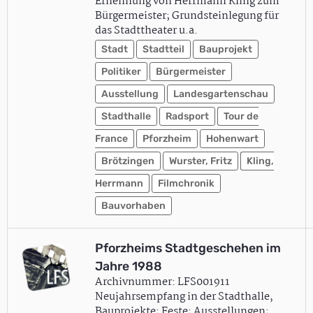
Ernennung von Herrmann Kling zum
Bürgermeister; Grundsteinlegung für
das Stadttheater u.a.
Stadt
Stadtteil
Bauprojekt
Politiker
Bürgermeister
Ausstellung
Landesgartenschau
Stadthalle
Radsport
Tour de
France
Pforzheim
Hohenwart
Brötzingen
Wurster, Fritz
Kling,
Herrmann
Filmchronik
Bauvorhaben
Pforzheims Stadtgeschehen im
Jahre 1988
Archivnummer: LFS001911
Neujahrsempfang in der Stadthalle,
Bauprojekte; Feste; Ausstellungen;