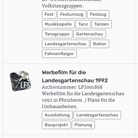
Volkstanzgruppen.
Fest
Festumzug
Festzug
Musikkapelle
Tanz
Tanzen
Tanzgruppe
Gartenschau
Landesgartenschau
Ballon
Fahnenflaiger
Werbefilm für die
Landesgartenschau 1992
Archivnummer: LFS001868
Werbefilm für die Landesgartenschau
1992 in Pforzheim. / Pläne für die
Umbauarbeiten.
Ausstellung
Landesgartenschau
Bauprojekt
Planung