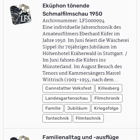
Eküphon tönende
Schmalfilmschau 1950
Archivnummer: LFS000994
Eine individuelle Jahreschronik des
Amateurfilmers Eberhard Küfer im
Jahre 1950. Im Juni feiert die Wäscherei
Sippel ihr 70jähriges Jubiläum im
Höhenhotel Kräherwald in Stuttgart. /
Im Juni fahren die Küfers ins
Münsterland. Im August Besuch des
Tenors und Kammersängers Marcel
Wittrisch (1903-1955; nach dem…
Cannstatter Volksfest
Killesberg
Landesgartenschau
Filmchronik
Familie
Jubiläum
Kriegsfolge
Tontechnik
Filmtechnik
Familienalltag und -ausflüge