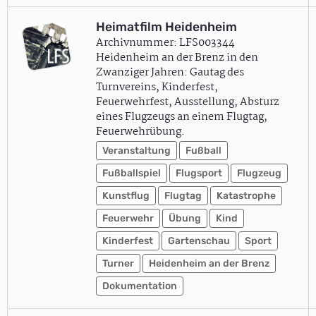
Heimatfilm Heidenheim
Archivnummer: LFS003344
Heidenheim an der Brenz in den
Zwanziger Jahren: Gautag des
Turnvereins, Kinderfest,
Feuerwehrfest, Ausstellung, Absturz
eines Flugzeugs an einem Flugtag,
Feuerwehrübung.
Veranstaltung
Fußball
Fußballspiel
Flugsport
Flugzeug
Kunstflug
Flugtag
Katastrophe
Feuerwehr
Übung
Kind
Kinderfest
Gartenschau
Sport
Turner
Heidenheim an der Brenz
Dokumentation