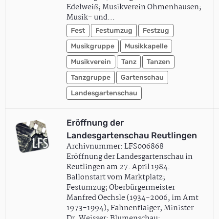
Edelweiß; Musikverein Ohmenhausen;
Musik- und…
Fest
Festumzug
Festzug
Musikgruppe
Musikkapelle
Musikverein
Tanz
Tanzen
Tanzgruppe
Gartenschau
Landesgartenschau
Eröffnung der
Landesgartenschau Reutlingen
Archivnummer: LFS006868
Eröffnung der Landesgartenschau in
Reutlingen am 27. April 1984:
Ballonstart vom Marktplatz;
Festumzug; Oberbürgermeister
Manfred Oechsle (1934-2006, im Amt
1973-1994); Fahnenflaiger; Minister
Dr. Weisser; Blumenschau;