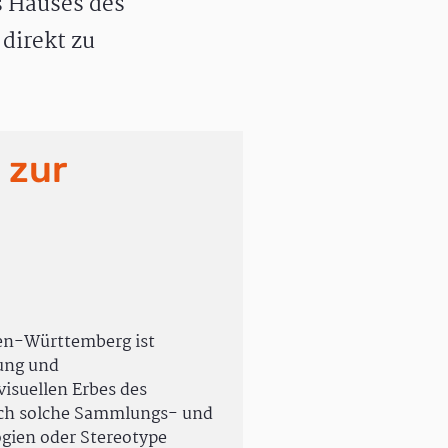
 Hauses des
direkt zu
 zur
en-Württemberg ist
rung und
isuellen Erbes des
uch solche Sammlungs- und
ogien oder Stereotype