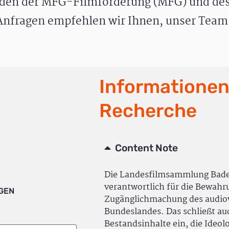
den der MFG-Filmförderung (MFG) und des
nfragen empfehlen wir Ihnen, unser Team 
Informationen
Recherche
Content Note
Die Landesfilmsammlung Bad
verantwortlich für die Bewah
IGEN
Zugänglichmachung des audiov
Bundeslandes. Das schließt a
Bestandsinhalte ein, die Ideol