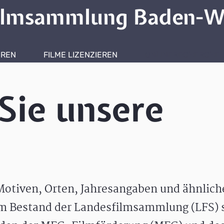
ilmsammlung Baden-W
HREN
FILME LIZENZIEREN
ONLINERECHERCHE
Sie unsere
otiven, Orten, Jahresangaben und ähnlic
m Bestand der Landesfilmsammlung (LFS) s