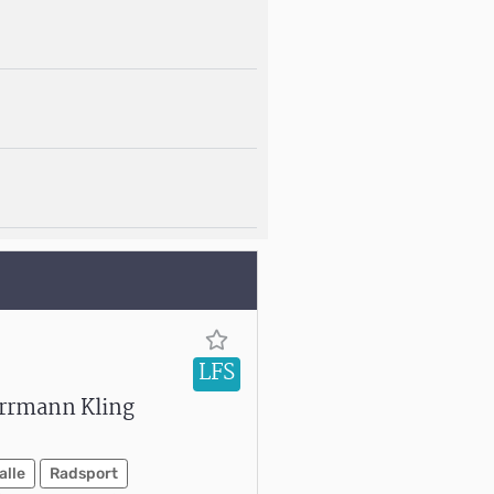
LFS
errmann Kling
alle
Radsport