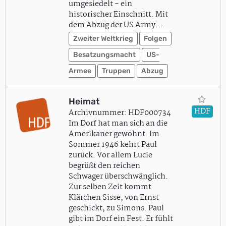
umgesiedelt - ein
historischer Einschnitt. Mit
dem Abzug der US Army…
Zweiter Weltkrieg
Folgen
Besatzungsmacht
US-
Armee
Truppen
Abzug
Heimat
HDF
Archivnummer: HDF000734
Im Dorf hat man sich an die
Amerikaner gewöhnt. Im
Sommer 1946 kehrt Paul
zurück. Vor allem Lucie
begrüßt den reichen
Schwager überschwänglich.
Zur selben Zeit kommt
Klärchen Sisse, von Ernst
geschickt, zu Simons. Paul
gibt im Dorf ein Fest. Er fühlt