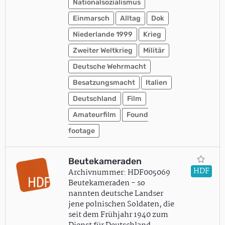
Nationalsozialismus
Einmarsch
Alltag
Dok
Niederlande 1999
Krieg
Zweiter Weltkrieg
Militär
Deutsche Wehrmacht
Besatzungsmacht
Italien
Deutschland
Film
Amateurfilm
Found
footage
Beutekameraden
HDF
Archivnummer: HDF005069
Beutekameraden - so
nannten deutsche Landser
jene polnischen Soldaten, die
seit dem Frühjahr 1940 zum