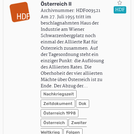
Österreich II
HDF
Archivnummer: HDF003521
Am 27. Juli 1955 tritt im
beschlagnahmten Haus der
Industrie am Wiener
Schwarzenbergplatz noch
einmal der Alliierte Rat für
Österreich zusammen. Auf
der Tagesordnung steht ein
einziger Punkt: die Auflösung
des Alliierten Rates. Die
Oberhoheit der vier alliierten
Mächte über Österreich ist zu
Ende. Der Abzug der…
Nachkriegszeit
Zeitdokument
Dok
Österreich 1998
Österreich
Zweiter
Weltkrieg
Folgen