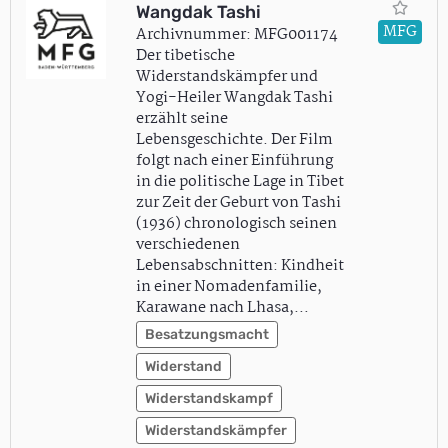
Wangdak Tashi
MFG
Archivnummer: MFG001174
Der tibetische
Widerstandskämpfer und
Yogi-Heiler Wangdak Tashi
erzählt seine
Lebensgeschichte. Der Film
folgt nach einer Einführung
in die politische Lage in Tibet
zur Zeit der Geburt von Tashi
(1936) chronologisch seinen
verschiedenen
Lebensabschnitten: Kindheit
in einer Nomadenfamilie,
Karawane nach Lhasa,…
Besatzungsmacht
Widerstand
Widerstandskampf
Widerstandskämpfer