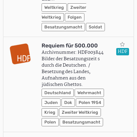
Weltkrieg
Zweiter
Weltkrieg
Folgen
Besatzungsmacht
Soldat
Requiem für 500.000
HDF
Archivnummer: HDF003844
Bilder der Besatzungszeit s
durch die Deutschen. /
Besetzung des Landes,
Aufnahmen aus den
jüdischen Ghettos.
Deutschland
Wehrmacht
Juden
Dok
Polen 1954
Krieg
Zweiter Weltkrieg
Polen
Besatzungsmacht