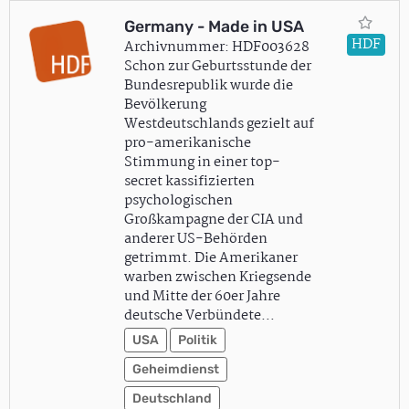
Germany - Made in USA
HDF
Archivnummer: HDF003628
Schon zur Geburtsstunde der
Bundesrepublik wurde die
Bevölkerung
Westdeutschlands gezielt auf
pro-amerikanische
Stimmung in einer top-
secret kassifizierten
psychologischen
Großkampagne der CIA und
anderer US-Behörden
getrimmt. Die Amerikaner
warben zwischen Kriegsende
und Mitte der 60er Jahre
deutsche Verbündete…
USA
Politik
Geheimdienst
Deutschland