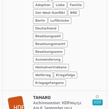
Adoption
Liebe
Familie
Ost-West-Konflikt
BRD
Berlin
Luftbrücke
Deutschland
Besatzungszeit
Besatzungsmacht
Besatzungszone
Auswanderung
Heimatvertriebene
Weltkrieg
Kriegsfolge
Kriegsgefangene
TAMARO
HDF
Archivnummer: HDF004151
Am 8. September 1943