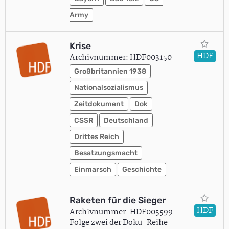
Army
Krise
HDF
Archivnummer: HDF003150
Großbritannien 1938
Nationalsozialismus
Zeitdokument
Dok
CSSR
Deutschland
Drittes Reich
Besatzungsmacht
Einmarsch
Geschichte
Raketen für die Sieger
HDF
Archivnummer: HDF005599
Folge zwei der Doku-Reihe