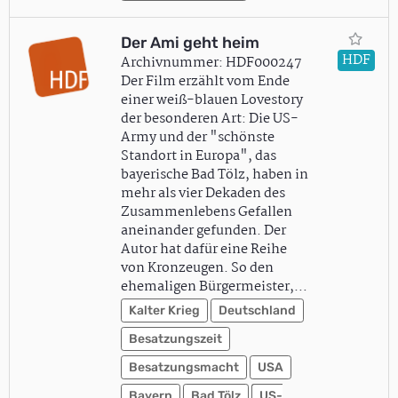
Der Ami geht heim
HDF
Archivnummer: HDF000247
Der Film erzählt vom Ende
einer weiß-blauen Lovestory
der besonderen Art: Die US-
Army und der "schönste
Standort in Europa", das
bayerische Bad Tölz, haben in
mehr als vier Dekaden des
Zusammenlebens Gefallen
aneinander gefunden. Der
Autor hat dafür eine Reihe
von Kronzeugen. So den
ehemaligen Bürgermeister,…
Kalter Krieg
Deutschland
Besatzungszeit
Besatzungsmacht
USA
Bayern
Bad Tölz
US-