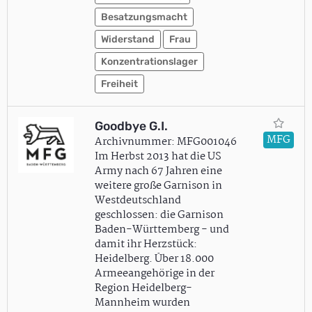
Besatzungsmacht
Widerstand
Frau
Konzentrationslager
Freiheit
Goodbye G.I.
MFG
Archivnummer: MFG001046
Im Herbst 2013 hat die US
Army nach 67 Jahren eine
weitere große Garnison in
Westdeutschland
geschlossen: die Garnison
Baden-Württemberg - und
damit ihr Herzstück:
Heidelberg. Über 18.000
Armeeangehörige in der
Region Heidelberg-
Mannheim wurden