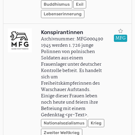
Buddhismus
Exil
Lebenserinnerung
Konspirantinnen
MFG
Archivnummer: MFG000490
1945 werden 1.726 junge
Polinnen von polnischen
Soldaten aus einem
Frauenlager unter deutscher
Kontrolle befreit. Es handelt
sich um
Freiheitskämpferinnen des
Warschauer Aufstands.
Einige dieser Frauen leben
noch heute und feiern ihre
Befreiung mit einem
Gedenktag <pr-Text>.
Nationalsozialismus
Krieg
Zweiter Weltkrieg