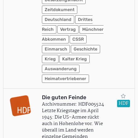
Zeitdokument
Deutschland
Drittes
Reich
Vertrag
Münchner
Abkommen
CSSR
Einmarsch
Geschichte
Krieg
Kalter Krieg
Auswanderung
Heimatvertriebener
Die guten Feinde
HDF
Archivnummer: HDF005524
Letzte Kriegstage im April
1945: Die US-Armee rückt
auch in Hohenlohe vor. Wie
überall im Land werden
einzelne Gemeinden