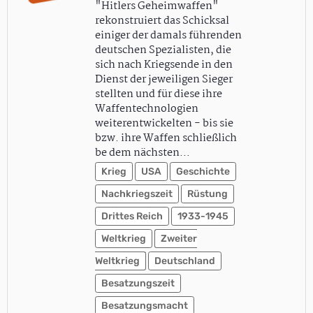
"Hitlers Geheimwaffen"
rekonstruiert das Schicksal
einiger der damals führenden
deutschen Spezialisten, die
sich nach Kriegsende in den
Dienst der jeweiligen Sieger
stellten und für diese ihre
Waffentechnologien
weiterentwickelten - bis sie
bzw. ihre Waffen schließlich
be dem nächsten…
Krieg
USA
Geschichte
Nachkriegszeit
Rüstung
Drittes Reich
1933-1945
Weltkrieg
Zweiter
Weltkrieg
Deutschland
Besatzungszeit
Besatzungsmacht