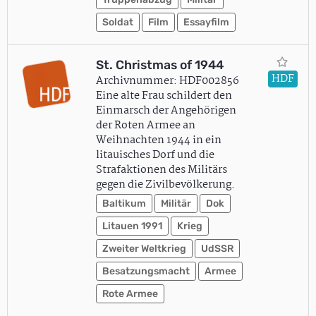
Soldat
Film
Essayfilm
St. Christmas of 1944
HDF
Archivnummer: HDF002856
Eine alte Frau schildert den
Einmarsch der Angehörigen
der Roten Armee an
Weihnachten 1944 in ein
litauisches Dorf und die
Strafaktionen des Militärs
gegen die Zivilbevölkerung.
Baltikum
Militär
Dok
Litauen 1991
Krieg
Zweiter Weltkrieg
UdSSR
Besatzungsmacht
Armee
Rote Armee