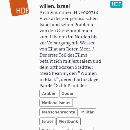
HDF
willen, Israel
Archivnummer: HDF000718
Fresko des zeitgenössischen
Israel und seiner Probleme:
von den Grenzproblemen
zum Libanon im Norden bis
zur Versorgung mit Wasser
von Eilat am Roten Meer. /
Der erste Teil des Films
befaßt sich mit Jerusalem und
dem orthodoxen Stadtteil
Mea Shearim; den "Women
in Black", deren hartnäckige
Parole "Schluß mit der…
Araber
Juden
Nationalismus
Menschenrechte
Militär
Israel
Westbank