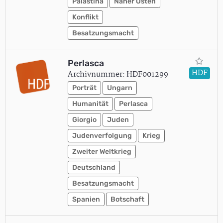
Palästina
Naher Osten
Konflikt
Besatzungsmacht
Perlasca
HDF
Archivnummer: HDF001299
Porträt
Ungarn
Humanität
Perlasca
Giorgio
Juden
Judenverfolgung
Krieg
Zweiter Weltkrieg
Deutschland
Besatzungsmacht
Spanien
Botschaft