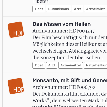
Tibeter.
Tibet
Buddhismus
Arzt
Arzneimittel
Das Wissen vom Heilen
Archivnummer: HDF003237
Der Film beschäftigt sich mit der
Möglichkeiten dieser Heilkunst an
wechselseitigen Abhängigkeit von 
die Konzeption der tibetischen…
Tibet
Arzt
Arzneimittel
Naturheilku
Monsanto, mit Gift und Gene
Archivnummer: HDF006792
Der Dokumentarfilm erkundet da
Works", dem weltweiten Marktfüh