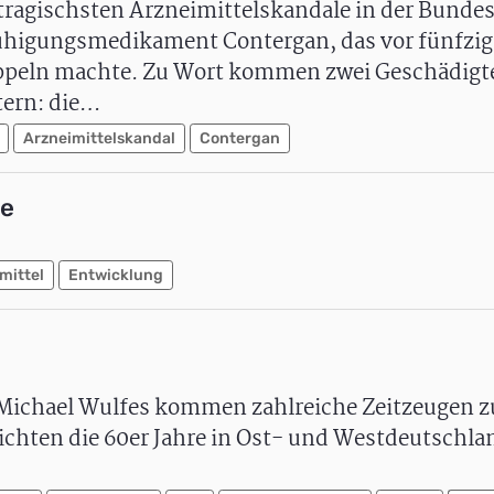
 tragischsten Arzneimittelskandale in der Bunde
uhigungsmedikament Contergan, das vor fünfzig 
peln machte. Zu Wort kommen zwei Geschädigte,
tern: die…
Arzneimittelskandal
Contergan
te
mittel
Entwicklung
Michael Wulfes kommen zahlreiche Zeitzeugen z
chten die 60er Jahre in Ost- und Westdeutschla