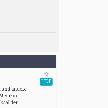
HDF
a und andere
 Medizin
ksal der