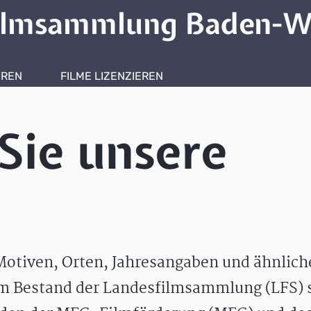
ilmsammlung Baden-W
HREN
FILME LIZENZIEREN
ONLINERECHERCHE
Sie unsere
otiven, Orten, Jahresangaben und ähnlic
m Bestand der Landesfilmsammlung (LFS) s