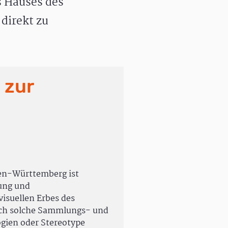
 Hauses des
direkt zu
 zur
en-Württemberg ist
rung und
isuellen Erbes des
uch solche Sammlungs- und
ogien oder Stereotype