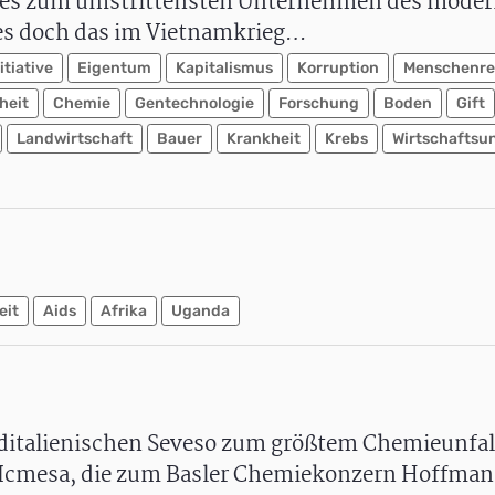
 es zum umstrittensten Unternehmen des mode
e es doch das im Vietnamkrieg…
itiative
Eigentum
Kapitalismus
Korruption
Menschenre
heit
Chemie
Gentechnologie
Forschung
Boden
Gift
Landwirtschaft
Bauer
Krankheit
Krebs
Wirtschafts
eit
Aids
Afrika
Uganda
rditalienischen Seveso zum größtem Chemieunfal
rik Icmesa, die zum Basler Chemiekonzern Hoffma