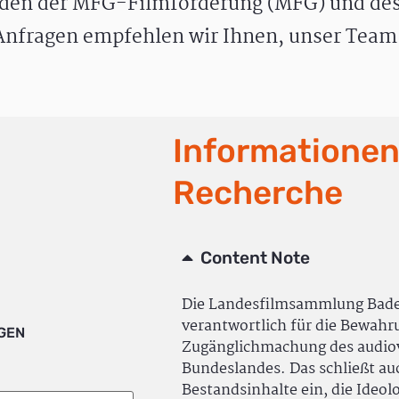
den der MFG-Filmförderung (MFG) und des
nfragen empfehlen wir Ihnen, unser Team 
Informationen
Recherche
Content Note
Die Landesfilmsammlung Bad
verantwortlich für die Bewah
IGEN
Zugänglichmachung des audiov
Bundeslandes. Das schließt a
Bestandsinhalte ein, die Ideol