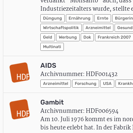
verdankt "Monsanto" auch, dass
Industriezeitalters wurde, stellt
Düngung
Ernährung
Ernte
Bürgerin
Wirtschaftspolitik
Arzneimittel
Gesund
Geld
Werbung
Dok
Frankreich 2007
Multinati
AIDS
Archivnummer: HDF001432
Arzneimittel
Forschung
USA
Krankh
Gambit
Archivnummer: HDF006594
Am 10. Juli 1976 kommt es im no
bis heute erlebt hat. In der Fab