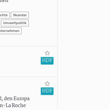
rnen
chte
Skandal
Umweltpolitik
unternehmen
HDF
HDF
l, den Europa
nn-La Roche