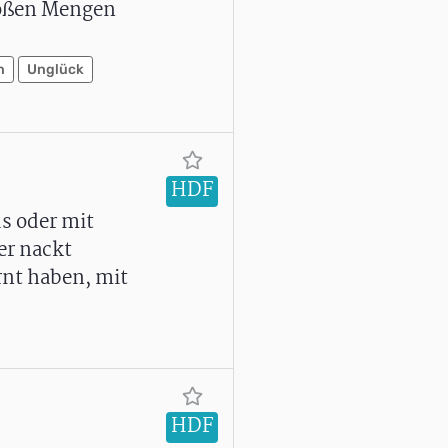
großen Mengen
n
Unglück
HDF
us oder mit
er nackt
rnt haben, mit
HDF