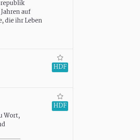
srepublik
Jahren auf
 die ihr Leben
HDF
HDF
u Wort,
nd