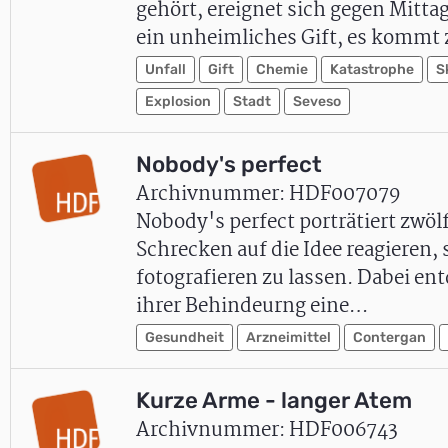
gehört, ereignet sich gegen Mitt
ein unheimliches Gift, es kommt
Unfall
Gift
Chemie
Katastrophe
S
Explosion
Stadt
Seveso
Nobody's perfect
Archivnummer: HDF007079
Nobody's perfect porträtiert zwöl
Schrecken auf die Idee reagieren,
fotografieren zu lassen. Dabei ent
ihrer Behindeurng eine…
Gesundheit
Arzneimittel
Contergan
Kurze Arme - langer Atem
Archivnummer: HDF006743