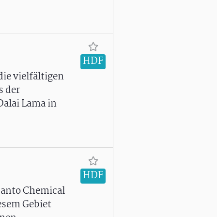
HDF
ie vielfältigen
s der
Dalai Lama in
HDF
santo Chemical
esem Gebiet