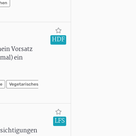
hen
HDF
mein Vorsatz
nmal) ein
he
Vegetarisches
LFS
esichtigungen