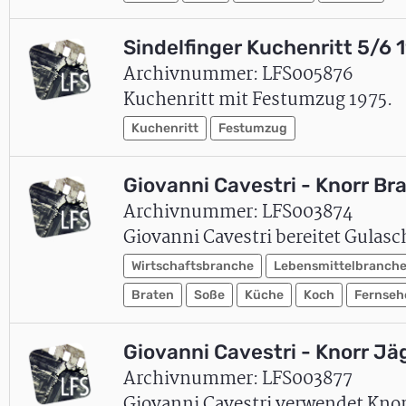
Sindelfinger Kuchenritt 5/6 
Archivnummer: LFS005876
Kuchenritt mit Festumzug 1975.
Kuchenritt
Festumzug
Giovanni Cavestri - Knorr B
Archivnummer: LFS003874
Giovanni Cavestri bereitet Gulasc
Wirtschaftsbranche
Lebensmittelbranch
Braten
Soße
Küche
Koch
Fernseh
Giovanni Cavestri - Knorr Jä
Archivnummer: LFS003877
Giovanni Cavestri verwendet Knorr