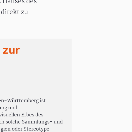
 Hauses des
direkt zu
 zur
en-Württemberg ist
rung und
isuellen Erbes des
uch solche Sammlungs- und
ogien oder Stereotype