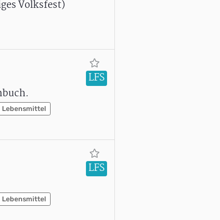
iges Volksfest)
LFS
hbuch.
Lebensmittel
LFS
Lebensmittel