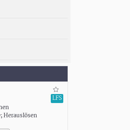
LFS
lnen
e; Herauslösen