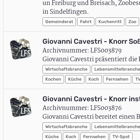
un Freiburg und Breisach, Zoobesu
in Sindelfingen.
Gemeinderat
Fahrt
Kuchenritt
Zoo
Giovanni Cavestri - Knorr S
Archivnummer: LFS003879
Giovanni Cavestri präsentiert d
Wirtschaftsbranche
Lebensmittelbranch
Kochen
Küche
Koch
Fernsehen
T
Giovanni Cavestri - Knorr in
Archivnummer: LFS003876
Giovanni Cavestri bereitet einen 
Wirtschaftsbranche
Lebensmittelbranch
Küche
Koch
Fernsehen
TV-Spot