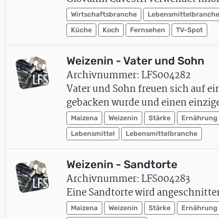
Wirtschaftsbranche
Lebensmittelbranch
Küche
Koch
Fernsehen
TV-Spot
Weizenin - Vater und Sohn
Archivnummer: LFS004282
Vater und Sohn freuen sich auf e
gebacken wurde und einen einzigen
Maizena
Weizenin
Stärke
Ernährung
Lebensmittel
Lebensmittelbranche
Weizenin - Sandtorte
Archivnummer: LFS004283
Eine Sandtorte wird angeschnitten
Maizena
Weizenin
Stärke
Ernährung