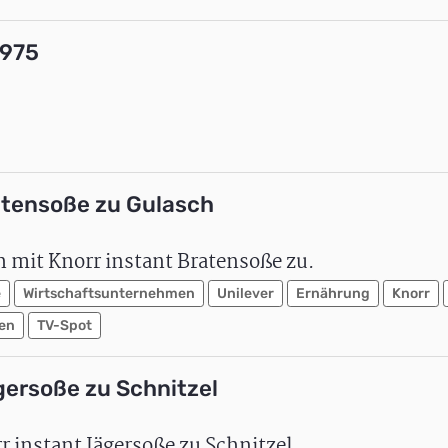
1975
ratensoße zu Gulasch
h mit Knorr instant Bratensoße zu.
e
Wirtschaftsunternehmen
Unilever
Ernährung
Knorr
en
TV-Spot
gersoße zu Schnitzel
 instant Jägersoße zu Schnitzel.