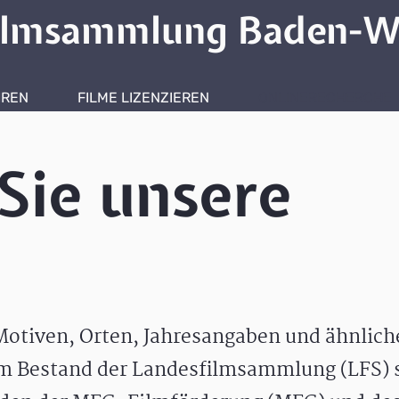
ilmsammlung Baden-W
HREN
FILME LIZENZIEREN
ONLINERECHERCHE
Sie unsere
otiven, Orten, Jahresangaben und ähnlic
m Bestand der Landesfilmsammlung (LFS) s