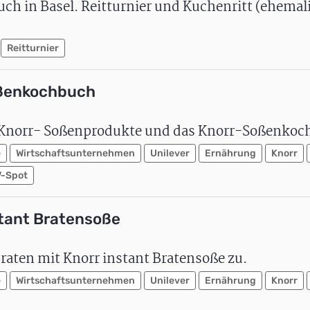
ch in Basel. Reitturnier und Kuchenritt (ehemal
Reitturnier
oßenkochbuch
ie Knorr- Soßenprodukte und das Knorr-Soßenkoc
e
Wirtschaftsunternehmen
Unilever
Ernährung
Knorr
V-Spot
stant Bratensoße
Braten mit Knorr instant Bratensoße zu.
e
Wirtschaftsunternehmen
Unilever
Ernährung
Knorr