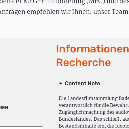
den der MFG-Filmförderung (MFG) und des
nfragen empfehlen wir Ihnen, unser Team 
Informationen
Recherche
Content Note
Die Landesfilmsammlung Bad
verantwortlich für die Bewah
IGEN
Zugänglichmachung des audiov
Bundeslandes. Das schließt a
Bestandsinhalte ein, die Ideol