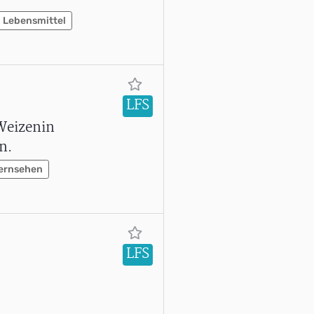
Lebensmittel
LFS
 Weizenin
n.
ernsehen
LFS