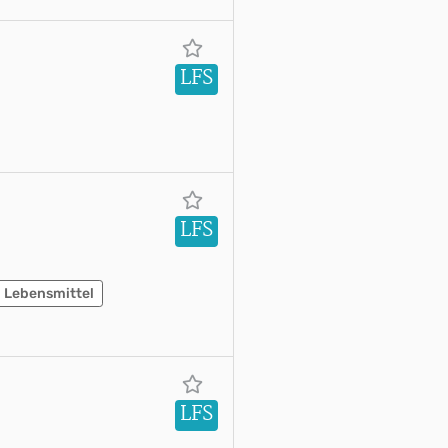
LFS
LFS
Lebensmittel
LFS