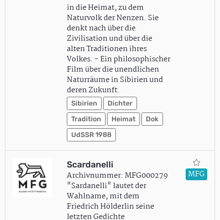
in die Heimat, zu dem
Naturvolk der Nenzen. Sie
denkt nach über die
Zivilisation und über die
alten Traditionen ihres
Volkes. - Ein philosophischer
Film über die unendlichen
Naturräume in Sibirien und
deren Zukunft.
Sibirien
Dichter
Tradition
Heimat
Dok
UdSSR 1988
Scardanelli
MFG
Archivnummer: MFG000279
"Sardanelli" lautet der
Wahlname, mit dem
Friedrich Hölderlin seine
letzten Gedichte