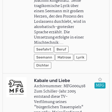
Joachim Ringelnatz. Seine
tragikomische Lyrik über
einen Seemann mit großem
Herzen, der den Prozess des
Loslassens durchlebt, wird in
akrobatisch-grotesker
Sprache erzählt. Die
Umsetzung erfolgte in einer
Mischtechnik:…
Seefahrt
Beruf
Seemann
Matrose
Lyrik
Dichter
Kabale und Liebe
MFG
Archivnummer: MFG000498
Zum Schiller-Jahr 2005
entstand diese TV-
Verfilmung seines
"bürgerlichen Trauerspiels"