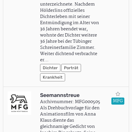
unterzeichnete. Nachdem
Hölderlins offizielles
Dichterleben mit seiner
Entmündigung im Alter von
36 Jahren beendet war,
wohnte der Dichter weitere
36 Jahre bei der Tübinger
Schreinerfamilie Zimmer.
Weiter dichtend verbrachte
er…
Dichter
Porträt
Krankheit
Seemannstreue
MFG
Archivnummer: MFG000505
Als Drehbuchvorlage für den
Animationsfilm von Anna
Klaus diente das
gleichnamige Gedicht von