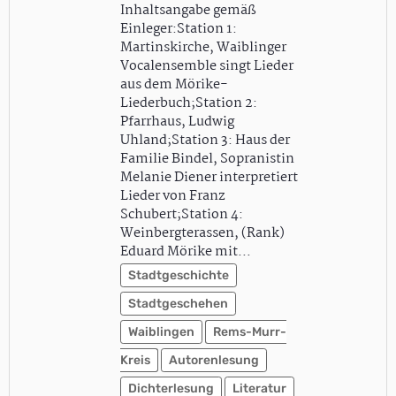
Inhaltsangabe gemäß
Einleger:Station 1:
Martinskirche, Waiblinger
Vocalensemble singt Lieder
aus dem Mörike-
Liederbuch;Station 2:
Pfarrhaus, Ludwig
Uhland;Station 3: Haus der
Familie Bindel, Sopranistin
Melanie Diener interpretiert
Lieder von Franz
Schubert;Station 4:
Weinbergterassen, (Rank)
Eduard Mörike mit…
Stadtgeschichte
Stadtgeschehen
Waiblingen
Rems-Murr-
Kreis
Autorenlesung
Dichterlesung
Literatur