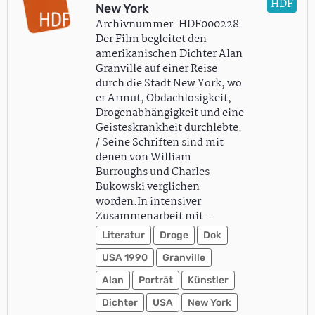
HDF
New York
Archivnummer: HDF000228
Der Film begleitet den
amerikanischen Dichter Alan
Granville auf einer Reise
durch die Stadt New York, wo
er Armut, Obdachlosigkeit,
Drogenabhängigkeit und eine
Geisteskrankheit durchlebte.
/ Seine Schriften sind mit
denen von William
Burroughs und Charles
Bukowski verglichen
worden.In intensiver
Zusammenarbeit mit…
Literatur
Droge
Dok
USA 1990
Granville
Alan
Porträt
Künstler
Dichter
USA
New York