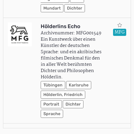
Mundart
Dichter
Hölderlins Echo
MFG
Archivnummer: MFG001549
Ein Kunstwerk über einen
Künstler der deutschen
Sprache: und ein akribisches
filmisches Denkmal für den
in aller Welt berühmten
Dichter und Philosophen
Hölderlin.
Tübingen
Karlsruhe
Hölderlin, Friedrich
Portrait
Dichter
Sprache