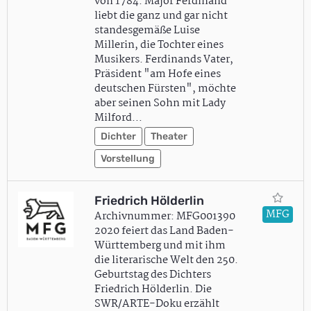
von 1784: Major Ferdinand
liebt die ganz und gar nicht
standesgemäße Luise
Millerin, die Tochter eines
Musikers. Ferdinands Vater,
Präsident "am Hofe eines
deutschen Fürsten", möchte
aber seinen Sohn mit Lady
Milford…
Dichter
Theater
Vorstellung
Friedrich Hölderlin
MFG
Archivnummer: MFG001390
2020 feiert das Land Baden-
Württemberg und mit ihm
die literarische Welt den 250.
Geburtstag des Dichters
Friedrich Hölderlin. Die
SWR/ARTE-Doku erzählt