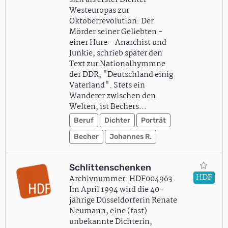
sich als erster Dichter
Westeuropas zur
Oktoberrevolution. Der
Mörder seiner Geliebten -
einer Hure - Anarchist und
Junkie, schrieb später den
Text zur Nationalhymmne
der DDR, "Deutschland einig
Vaterland". Stets ein
Wanderer zwischen den
Welten, ist Bechers…
Beruf
Dichter
Porträt
Becher
Johannes R.
Schlittenschenken
HDF
Archivnummer: HDF004963
Im April 1994 wird die 40-
jährige Düsseldorferin Renate
Neumann, eine (fast)
unbekannte Dichterin,