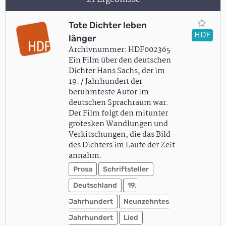
Tote Dichter leben
HDF
länger
Archivnummer: HDF002365
Ein Film über den deutschen
Dichter Hans Sachs, der im
19. / Jahrhundert der
berühmteste Autor im
deutschen Sprachraum war.
Der Film folgt den mitunter
grotesken Wandlungen und
Verkitschungen, die das Bild
des Dichters im Laufe der Zeit
annahm.
Prosa
Schriftsteller
Deutschland
19.
Jahrhundert
Neunzehntes
Jahrhundert
Lied