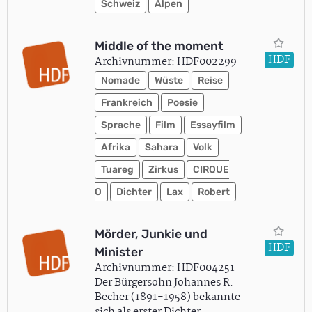
Schweiz
Alpen
Middle of the moment
HDF
Archivnummer: HDF002299
Nomade
Wüste
Reise
Frankreich
Poesie
Sprache
Film
Essayfilm
Afrika
Sahara
Volk
Tuareg
Zirkus
CIRQUE
O
Dichter
Lax
Robert
Mörder, Junkie und
HDF
Minister
Archivnummer: HDF004251
Der Bürgersohn Johannes R.
Becher (1891-1958) bekannte