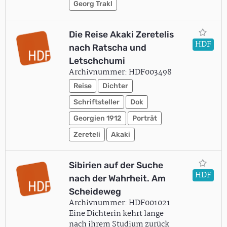
Georg Trakl
Die Reise Akaki Zeretelis
HDF
nach Ratscha und
Letschchumi
Archivnummer: HDF003498
Reise
Dichter
Schriftsteller
Dok
Georgien 1912
Porträt
Zereteli
Akaki
Sibirien auf der Suche
HDF
nach der Wahrheit. Am
Scheideweg
Archivnummer: HDF001021
Eine Dichterin kehrt lange
nach ihrem Studium zurück