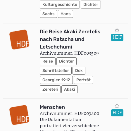
Kulturgeschichte
Dichter
Sachs
Hans
Die Reise Akaki Zeretelis
HDF
nach Ratscha und
Letschchumi
Archivnummer: HDF003509
Reise
Dichter
Schriftsteller
Dok
Georgien 1912
Porträt
Zereteli
Akaki
Menschen
HDF
Archivnummer: HDF003400
Die Dokumentation
porträtiert vier verschiedene