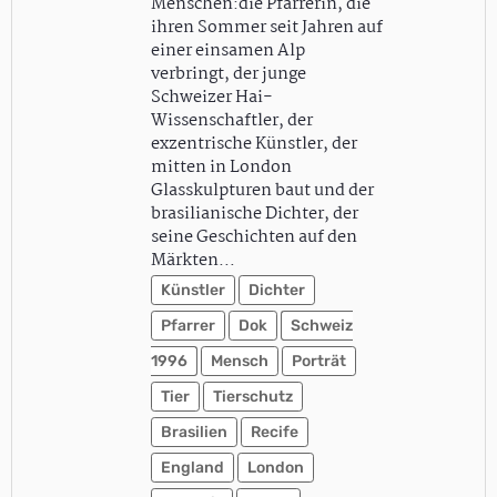
Menschen:die Pfarrerin, die
ihren Sommer seit Jahren auf
einer einsamen Alp
verbringt, der junge
Schweizer Hai-
Wissenschaftler, der
exzentrische Künstler, der
mitten in London
Glasskulpturen baut und der
brasilianische Dichter, der
seine Geschichten auf den
Märkten…
Künstler
Dichter
Pfarrer
Dok
Schweiz
1996
Mensch
Porträt
Tier
Tierschutz
Brasilien
Recife
England
London