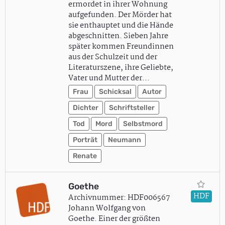
ermordet in ihrer Wohnung
aufgefunden. Der Mörder hat
sie enthauptet und die Hände
abgeschnitten. Sieben Jahre
später kommen Freundinnen
aus der Schulzeit und der
Literaturszene, ihre Geliebte,
Vater und Mutter der…
Frau
Schicksal
Autor
Dichter
Schriftsteller
Tod
Mord
Selbstmord
Porträt
Neumann
Renate
Goethe
HDF
Archivnummer: HDF006567
Johann Wolfgang von
Goethe. Einer der größten