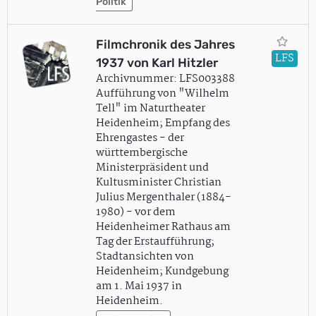
Politik
Filmchronik des Jahres
LFS
1937 von Karl Hitzler
Archivnummer: LFS003388
Aufführung von "Wilhelm
Tell" im Naturtheater
Heidenheim; Empfang des
Ehrengastes - der
württembergische
Ministerpräsident und
Kultusminister Christian
Julius Mergenthaler (1884-
1980) - vor dem
Heidenheimer Rathaus am
Tag der Erstaufführung;
Stadtansichten von
Heidenheim; Kundgebung
am 1. Mai 1937 in
Heidenheim.