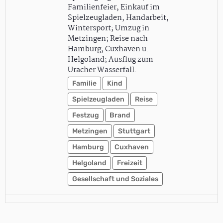
Familienfeier, Einkauf im
Spielzeugladen, Handarbeit,
Wintersport; Umzug in
Metzingen; Reise nach
Hamburg, Cuxhaven u.
Helgoland; Ausflug zum
Uracher Wasserfall.
Familie
Kind
Spielzeugladen
Reise
Festzug
Brand
Metzingen
Stuttgart
Hamburg
Cuxhaven
Helgoland
Freizeit
Gesellschaft und Soziales