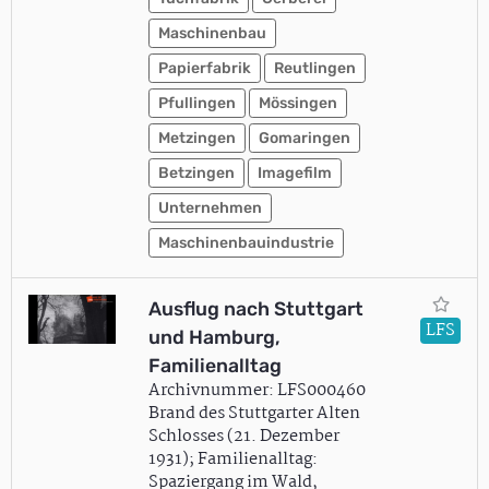
Maschinenbau
Papierfabrik
Reutlingen
Pfullingen
Mössingen
Metzingen
Gomaringen
Betzingen
Imagefilm
Unternehmen
Maschinenbauindustrie
Ausflug nach Stuttgart
LFS
und Hamburg,
Familienalltag
Archivnummer: LFS000460
Brand des Stuttgarter Alten
Schlosses (21. Dezember
1931); Familienalltag:
Spaziergang im Wald,