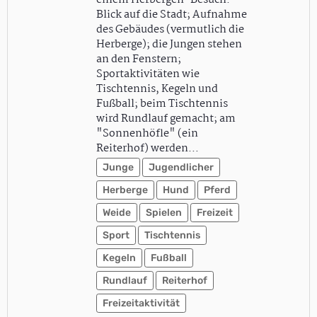
einem Herbergen-Besuch:
Blick auf die Stadt; Aufnahme
des Gebäudes (vermutlich die
Herberge); die Jungen stehen
an den Fenstern;
Sportaktivitäten wie
Tischtennis, Kegeln und
Fußball; beim Tischtennis
wird Rundlauf gemacht; am
"Sonnenhöfle" (ein
Reiterhof) werden…
Junge
Jugendlicher
Herberge
Hund
Pferd
Weide
Spielen
Freizeit
Sport
Tischtennis
Kegeln
Fußball
Rundlauf
Reiterhof
Freizeitaktivität