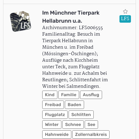
Im Münchner Tierpark
LFS
Hellabrunn u.a.
Archivnummer: LFS006555
Familienalltag: Besuch im
Tierpark Hellabrunn in
München u. im Freibad
(Mössingen-Öschingen);
Ausflüge nach Kirchheim
unter Teck, zum Flugplatz
Hahnweide u. zur Achalm bei
Reutlingen; Schlittenfahrt im
Winter bei Salmendingen.
Kind
Familie
Ausflug
Freibad
Baden
Flugplatz
Schlitten
Winter
Schnee
See
Hahnweide
Zollernalbkreis