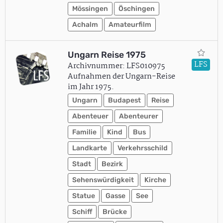
Mössingen
Öschingen
Achalm
Amateurfilm
Ungarn Reise 1975
LFS
Archivnummer: LFS010975
Aufnahmen der Ungarn-Reise
im Jahr 1975.
Ungarn
Budapest
Reise
Abenteuer
Abenteurer
Familie
Kind
Bus
Landkarte
Verkehrsschild
Stadt
Bezirk
Sehenswürdigkeit
Kirche
Statue
Gasse
See
Schiff
Brücke