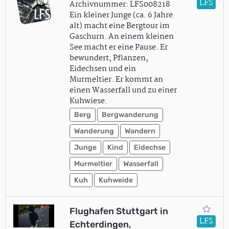
LFS
Archivnummer: LFS008218
Ein kleiner Junge (ca. 6 Jahre
alt) macht eine Bergtour im
Gaschurn. An einem kleinen
See macht er eine Pause. Er
bewundert, Pflanzen,
Eidechsen und ein
Murmeltier. Er kommt an
einen Wasserfall und zu einer
Kuhwiese.
Berg
Bergwanderung
Wanderung
Wandern
Junge
Kind
Eidechse
Murmeltier
Wasserfall
Kuh
Kuhweide
Flughafen Stuttgart in
LFS
Echterdingen,