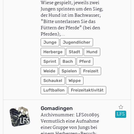
Wiese gespielt; jeweils zwei
Jungen sprinten um den Sieg;
der Hund ist im Bachwasser;
"Bitte unterlassen Sie das
Füttern der Pferde" (bei den
Pferden);…
Junge
Jugendlicher
Herberge
Stadt
Hund
Sprint
Bach
Pferd
Weide
Spielen
Freizeit
Schaukel
Wippe
Luftballon
Freizeitaktivität
Gomadingen
LFS
Archivnummer: LFS010895
Vermutlich eine Aufnahme
einer Gruppe von Jungs bei