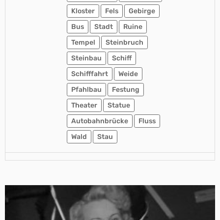
Kloster
Fels
Gebirge
Bus
Stadt
Ruine
Tempel
Steinbruch
Steinbau
Schiff
Schifffahrt
Weide
Pfahlbau
Festung
Theater
Statue
Autobahnbrücke
Fluss
Wald
Stau