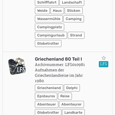
Schifffahrt
Landschaft
Weide
Haus
Sticken
Wassermühle
Camping
Campingplatz
Campingurlaub
Strand
Globetrotter
Griechenland 80 Teil I
LFS
Archivnummer: LFS010981
Aufnahmen der
Griechenlandreise im Jahr
1980.
Griechenland
Delphi
Epidauros
Reise
Abenteuer
Abenteurer
Globetrotter
Landkarte