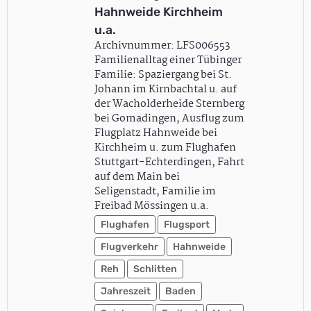
Hahnweide Kirchheim
u.a.
Archivnummer: LFS006553
Familienalltag einer Tübinger
Familie: Spaziergang bei St.
Johann im Kirnbachtal u. auf
der Wacholderheide Sternberg
bei Gomadingen, Ausflug zum
Flugplatz Hahnweide bei
Kirchheim u. zum Flughafen
Stuttgart-Echterdingen, Fahrt
auf dem Main bei
Seligenstadt, Familie im
Freibad Mössingen u.a.
Flughafen
Flugsport
Flugverkehr
Hahnweide
Reh
Schlitten
Jahreszeit
Baden