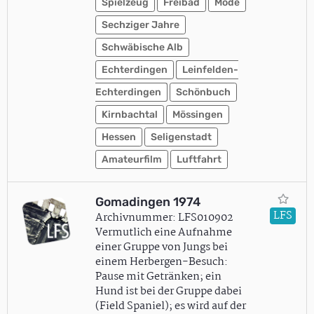
Spielzeug
Freibad
Mode
Sechziger Jahre
Schwäbische Alb
Echterdingen
Leinfelden-
Echterdingen
Schönbuch
Kirnbachtal
Mössingen
Hessen
Seligenstadt
Amateurfilm
Luftfahrt
Gomadingen 1974
LFS
Archivnummer: LFS010902
Vermutlich eine Aufnahme
einer Gruppe von Jungs bei
einem Herbergen-Besuch:
Pause mit Getränken; ein
Hund ist bei der Gruppe dabei
(Field Spaniel); es wird auf der