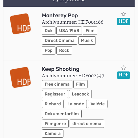
Monterey Pop
HDF
Archivnummer: HDF001166
Dok
USA 1968
Film
Direct Cinema
Musik
Pop
Rock
Keep Shooting
HDF
Archivnummer: HDF002347
free cinema
Film
Regisseur
Leacock
Richard
Lalonde
Valérie
Dokumentarfilm
Filmgenre
direct cinema
Kamera