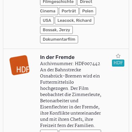
Filmgeschichte
Direct
Cinema
Porträt
Polen
USA
Leacock, Richard
Bossak, Jerzy
Dokumentarfilm
In der Fremde
HDF
Archivnummer: HDF007442
An der Bahnstrecke
Osnabrück-Bremen wird ein
Futtermittelsilo
hochgezogen. Der Film
beobachtet die Zimmerleute,
Betonarbeiter und
Eisenflechter in der Fremde,
ihre Konflikte untereinander
und mit ihren Chefs, ihre
Freizeit fern der Familien.