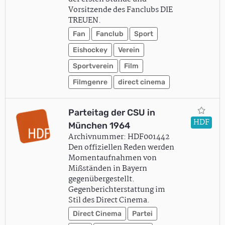
Vorsitzende des Fanclubs DIE
TREUEN.
Fan
Fanclub
Sport
Eishockey
Verein
Sportverein
Film
Filmgenre
direct cinema
Parteitag der CSU in
HDF
München 1964
Archivnummer: HDF001442
Den offiziellen Reden werden
Momentaufnahmen von
Mißständen in Bayern
gegenübergestellt.
Gegenberichterstattung im
Stil des Direct Cinema.
Direct Cinema
Partei