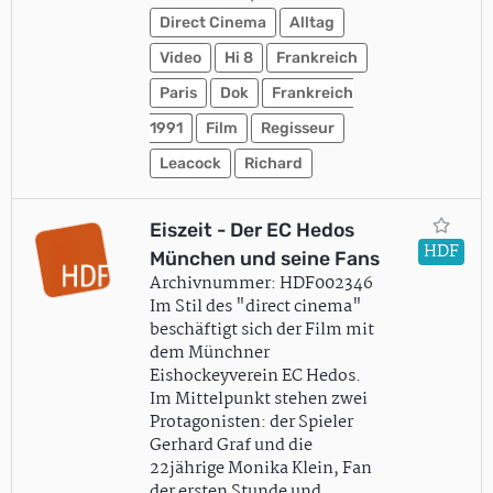
Direct Cinema
Alltag
Video
Hi 8
Frankreich
Paris
Dok
Frankreich
1991
Film
Regisseur
Leacock
Richard
Eiszeit - Der EC Hedos
HDF
München und seine Fans
Archivnummer: HDF002346
Im Stil des "direct cinema"
beschäftigt sich der Film mit
dem Münchner
Eishockeyverein EC Hedos.
Im Mittelpunkt stehen zwei
Protagonisten: der Spieler
Gerhard Graf und die
22jährige Monika Klein, Fan
der ersten Stunde und