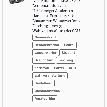
Archivnummer: LFS008039
Demonstration von
Heidelberger Studenten
(Januar u. Februar 1969):
Einsatz von Wasserwerfern;
Faschingsumzug;
Wahlveranstaltung der CDU.
Demonstrant
Demonstration
Polizei
Wasserwerfer
Student
Brauchtum
Fasching
Karneval
Partei
CDU
Wahlveranstaltung
Heidelberg
Dokumentation
Amateurfilm