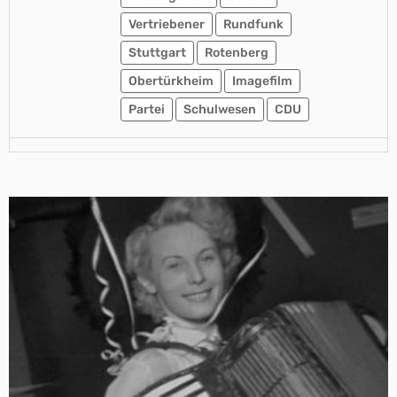
Vertriebener
Rundfunk
Stuttgart
Rotenberg
Obertürkheim
Imagefilm
Partei
Schulwesen
CDU