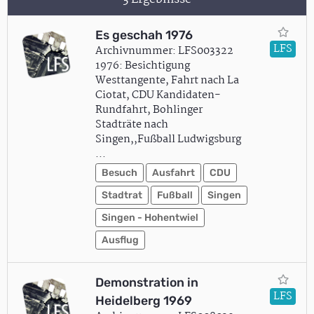
Es geschah 1976
LFS
Archivnummer: LFS003322
1976: Besichtigung
Westtangente, Fahrt nach La
Ciotat, CDU Kandidaten-
Rundfahrt, Bohlinger
Stadträte nach
Singen,,Fußball Ludwigsburg
...
Besuch
Ausfahrt
CDU
Stadtrat
Fußball
Singen
Singen - Hohentwiel
Ausflug
Demonstration in
LFS
Heidelberg 1969