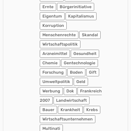
Ernte
Bürgerinitiative
Eigentum
Kapitalismus
Korruption
Menschenrechte
Skandal
Wirtschaftspolitik
Arzneimittel
Gesundheit
Chemie
Gentechnologie
Forschung
Boden
Gift
Umweltpolitik
Geld
Werbung
Dok
Frankreich
2007
Landwirtschaft
Bauer
Krankheit
Krebs
Wirtschaftsunternehmen
Multinati