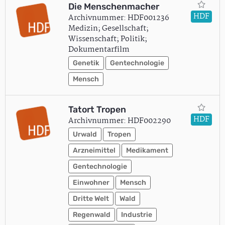
Die Menschenmacher
HDF
Archivnummer: HDF001236
Medizin; Gesellschaft;
Wissenschaft; Politik;
Dokumentarfilm
Genetik
Gentechnologie
Mensch
Tatort Tropen
HDF
Archivnummer: HDF002290
Urwald
Tropen
Arzneimittel
Medikament
Gentechnologie
Einwohner
Mensch
Dritte Welt
Wald
Regenwald
Industrie