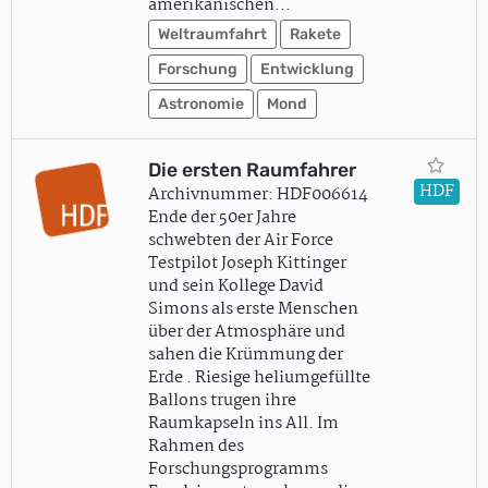
amerikanischen…
Weltraumfahrt
Rakete
Forschung
Entwicklung
Astronomie
Mond
Die ersten Raumfahrer
HDF
Archivnummer: HDF006614
Ende der 50er Jahre
schwebten der Air Force
Testpilot Joseph Kittinger
und sein Kollege David
Simons als erste Menschen
über der Atmosphäre und
sahen die Krümmung der
Erde . Riesige heliumgefüllte
Ballons trugen ihre
Raumkapseln ins All. Im
Rahmen des
Forschungsprogramms