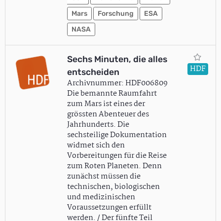
Mars
Forschung
ESA
NASA
Sechs Minuten, die alles
HDF
entscheiden
Archivnummer: HDF006809
Die bemannte Raumfahrt
zum Mars ist eines der
grössten Abenteuer des
Jahrhunderts. Die
sechsteilige Dokumentation
widmet sich den
Vorbereitungen für die Reise
zum Roten Planeten. Denn
zunächst müssen die
technischen, biologischen
und medizinischen
Voraussetzungen erfüllt
werden. / Der fünfte Teil