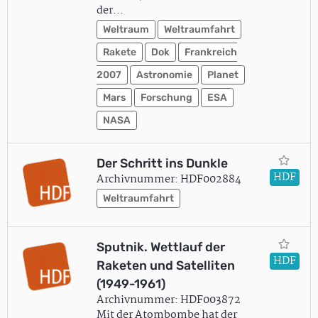
der…
Weltraum
Weltraumfahrt
Rakete
Dok
Frankreich
2007
Astronomie
Planet
Mars
Forschung
ESA
NASA
Der Schritt ins Dunkle
HDF
Archivnummer: HDF002884
Weltraumfahrt
Sputnik. Wettlauf der
HDF
Raketen und Satelliten
(1949-1961)
Archivnummer: HDF003872
Mit der Atombombe hat der