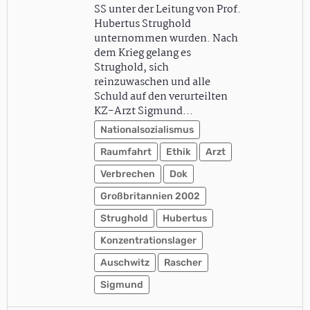
SS unter der Leitung von Prof.
Hubertus Strughold
unternommen wurden. Nach
dem Krieg gelang es
Strughold, sich
reinzuwaschen und alle
Schuld auf den verurteilten
KZ-Arzt Sigmund…
Nationalsozialismus
Raumfahrt
Ethik
Arzt
Verbrechen
Dok
Großbritannien 2002
Strughold
Hubertus
Konzentrationslager
Auschwitz
Rascher
Sigmund