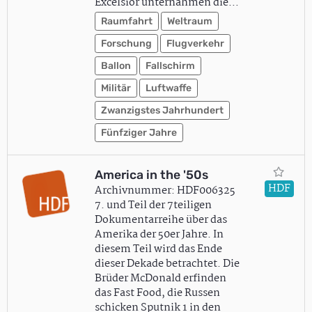
Excelsior unternahmen die…
Raumfahrt
Weltraum
Forschung
Flugverkehr
Ballon
Fallschirm
Militär
Luftwaffe
Zwanzigstes Jahrhundert
Fünfziger Jahre
America in the '50s
HDF
Archivnummer: HDF006325
7. und Teil der 7teiligen
Dokumentarreihe über das
Amerika der 50er Jahre. In
diesem Teil wird das Ende
dieser Dekade betrachtet. Die
Brüder McDonald erfinden
das Fast Food, die Russen
schicken Sputnik 1 in den