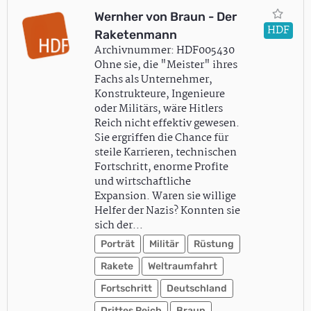
Wernher von Braun - Der
HDF
Raketenmann
Archivnummer: HDF005430
Ohne sie, die "Meister" ihres
Fachs als Unternehmer,
Konstrukteure, Ingenieure
oder Militärs, wäre Hitlers
Reich nicht effektiv gewesen.
Sie ergriffen die Chance für
steile Karrieren, technischen
Fortschritt, enorme Profite
und wirtschaftliche
Expansion. Waren sie willige
Helfer der Nazis? Konnten sie
sich der…
Porträt
Militär
Rüstung
Rakete
Weltraumfahrt
Fortschritt
Deutschland
Drittes Reich
Braun