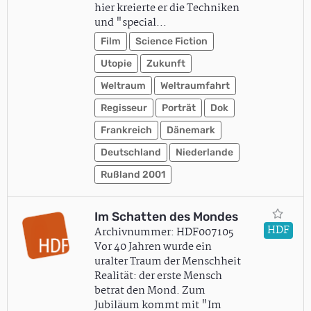
hier kreierte er die Techniken
und "special…
Film
Science Fiction
Utopie
Zukunft
Weltraum
Weltraumfahrt
Regisseur
Porträt
Dok
Frankreich
Dänemark
Deutschland
Niederlande
Rußland 2001
Im Schatten des Mondes
HDF
Archivnummer: HDF007105
Vor 40 Jahren wurde ein
uralter Traum der Menschheit
Realität: der erste Mensch
betrat den Mond. Zum
Jubiläum kommt mit "Im