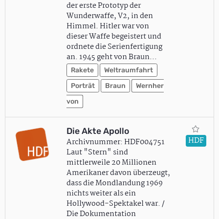
der erste Prototyp der
Wunderwaffe, V2, in den
Himmel. Hitler war von
dieser Waffe begeistert und
ordnete die Serienfertigung
an. 1945 geht von Braun…
Rakete
Weltraumfahrt
Porträt
Braun
Wernher
von
Die Akte Apollo
HDF
Archivnummer: HDF004751
Laut "Stern" sind
mittlerweile 20 Millionen
Amerikaner davon überzeugt,
dass die Mondlandung 1969
nichts weiter als ein
Hollywood-Spektakel war. /
Die Dokumentation