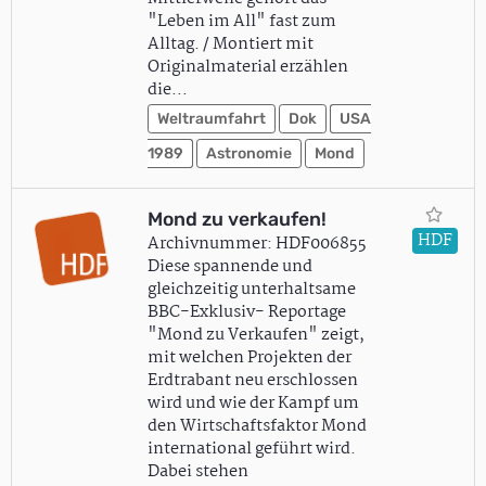
"Leben im All" fast zum
Alltag. / Montiert mit
Originalmaterial erzählen
die…
Weltraumfahrt
Dok
USA
1989
Astronomie
Mond
Mond zu verkaufen!
HDF
Archivnummer: HDF006855
Diese spannende und
gleichzeitig unterhaltsame
BBC-Exklusiv- Reportage
"Mond zu Verkaufen" zeigt,
mit welchen Projekten der
Erdtrabant neu erschlossen
wird und wie der Kampf um
den Wirtschaftsfaktor Mond
international geführt wird.
Dabei stehen