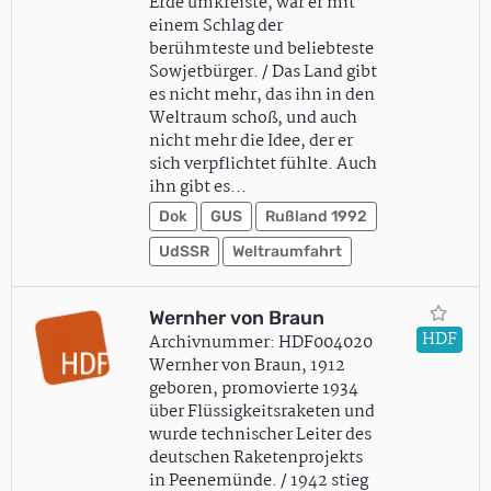
Erde umkreiste, war er mit
einem Schlag der
berühmteste und beliebteste
Sowjetbürger. / Das Land gibt
es nicht mehr, das ihn in den
Weltraum schoß, und auch
nicht mehr die Idee, der er
sich verpflichtet fühlte. Auch
ihn gibt es…
Dok
GUS
Rußland 1992
UdSSR
Weltraumfahrt
Wernher von Braun
HDF
Archivnummer: HDF004020
Wernher von Braun, 1912
geboren, promovierte 1934
über Flüssigkeitsraketen und
wurde technischer Leiter des
deutschen Raketenprojekts
in Peenemünde. / 1942 stieg