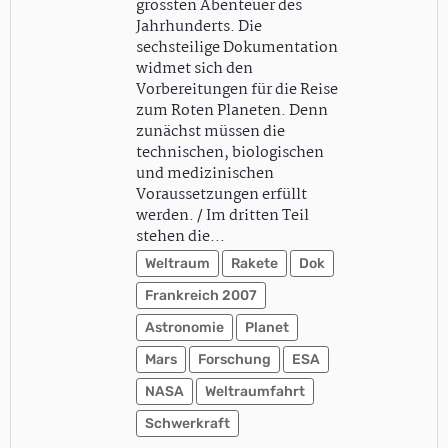
grössten Abenteuer des
Jahrhunderts. Die
sechsteilige Dokumentation
widmet sich den
Vorbereitungen für die Reise
zum Roten Planeten. Denn
zunächst müssen die
technischen, biologischen
und medizinischen
Voraussetzungen erfüllt
werden. / Im dritten Teil
stehen die…
Weltraum
Rakete
Dok
Frankreich 2007
Astronomie
Planet
Mars
Forschung
ESA
NASA
Weltraumfahrt
Schwerkraft