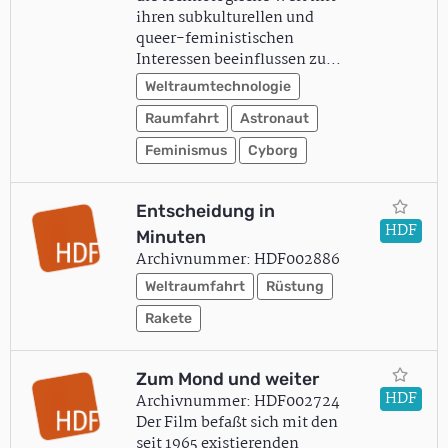
ihren subkulturellen und
queer-feministischen
Interessen beeinflussen zu…
Weltraumtechnologie
Raumfahrt
Astronaut
Feminismus
Cyborg
Entscheidung in
HDF
Minuten
Archivnummer: HDF002886
Weltraumfahrt
Rüstung
Rakete
Zum Mond und weiter
HDF
Archivnummer: HDF002724
Der Film befaßt sich mit den
seit 1965 existierenden