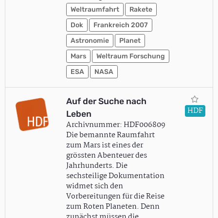
Weltraumfahrt
Rakete
Dok
Frankreich 2007
Astronomie
Planet
Mars
Weltraum Forschung
ESA
NASA
Auf der Suche nach
HDF
Leben
Archivnummer: HDF006809
Die bemannte Raumfahrt
zum Mars ist eines der
grössten Abenteuer des
Jahrhunderts. Die
sechsteilige Dokumentation
widmet sich den
Vorbereitungen für die Reise
zum Roten Planeten. Denn
zunächst müssen die