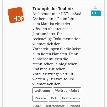
Triumph der Technik
HDF
Archivnummer: HDF006808
Die bemannte Raumfahrt
zum Mars ist eines der
grössten Abenteuer des
Jahrhunderts. Die
sechsteilige Dokumentation
widmet sich den
Vorbereitungen für die Reise
zum Roten Planeten. Denn
zunächst müssen die
technischen, biologischen
und medizinischen
Voraussetzungen erfüllt
werden. / Der zweite Teil
widmet sich den…
Weltraum
Weltraumfahrt
Rakete
Dok
Frankreich
2007
Astronomie
Planet