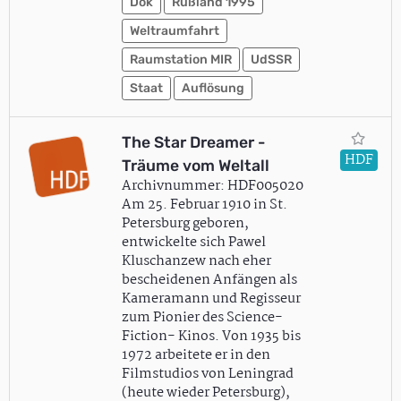
Dok
Rußland 1995
Weltraumfahrt
Raumstation MIR
UdSSR
Staat
Auflösung
The Star Dreamer -
HDF
Träume vom Weltall
Archivnummer: HDF005020
Am 25. Februar 1910 in St.
Petersburg geboren,
entwickelte sich Pawel
Kluschanzew nach eher
bescheidenen Anfängen als
Kameramann und Regisseur
zum Pionier des Science-
Fiction- Kinos. Von 1935 bis
1972 arbeitete er in den
Filmstudios von Leningrad
(heute wieder Petersburg),