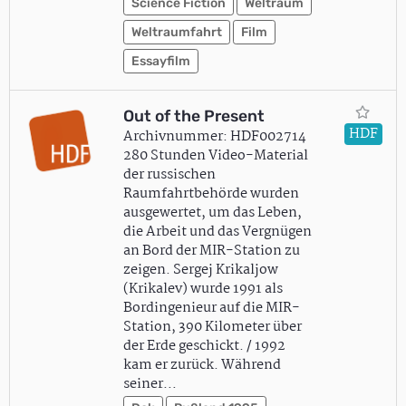
Science Fiction
Weltraum
Weltraumfahrt
Film
Essayfilm
Out of the Present
HDF
Archivnummer: HDF002714
280 Stunden Video-Material
der russischen
Raumfahrtbehörde wurden
ausgewertet, um das Leben,
die Arbeit und das Vergnügen
an Bord der MIR-Station zu
zeigen. Sergej Krikaljow
(Krikalev) wurde 1991 als
Bordingenieur auf die MIR-
Station, 390 Kilometer über
der Erde geschickt. / 1992
kam er zurück. Während
seiner…